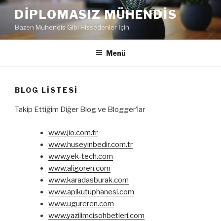
İçeriğe
DIPLOMASIZ MÜHENDIS
geç
Bazen Mühendis Gibi Hissedenler İçin
Menü
BLOG LISTESI
Takip Ettiğim Diğer Blog ve Blogger’lar
www.jio.com.tr
www.huseyinbedir.com.tr
www.yek-tech.com
www.aligoren.com
www.karadasburak.com
www.apikutuphanesi.com
www.ugureren.com
www.yazilimcisohbetleri.com