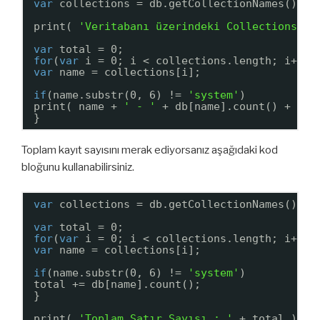
var
collections = db.getCollectionNames();
print( 
'Veritabanı üzerindeki Collections:'
var
total = 0;
for
(
var
i = 0; i < collections.length; i++){
var
name = collections[i];
if
(name.substr(0, 6) != 
'system'
)
print( name + 
' - '
+ db[name].count() + 
' s
}
Toplam kayıt sayısını merak ediyorsanız aşağıdaki kod
bloğunu kullanabilirsiniz.
var
collections = db.getCollectionNames();
var
total = 0;
for
(
var
i = 0; i < collections.length; i++){
var
name = collections[i];
if
(name.substr(0, 6) != 
'system'
)
total += db[name].count();
}
print( 
'Toplam Satır Sayısı : '
+ total )