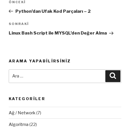
Önceki
ÖNCEKI
dolaşımı
Yazı
Python’dan Ufak Kod Parçaları – 2
Sonraki
SONRAKI
Yazı
Linux Bash Script ile MYSQL’den Değer Alma
ARAMA YAPABILIRSINIZ
Ara:
Ara
KATEGORILER
Ağ / Network
(7)
Algoritma
(22)