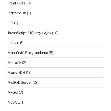
Html – Css
(3)
IndexedDb
(1)
IOT
(1)
JavasScript / JQuery / Ajax
(10)
Linux
(16)
Masaüstü Programlama
(5)
Mikrotik
(2)
MongoDB
(1)
MsSQL Server
(2)
MySql
(7)
NoSQL
(1)