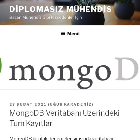
İçeriğe
DIPLOMASIZ MÜHENDIS
geç
Bazen Mühendis Gibi Hissedenler İçin
Menü
YAYIM
27 ŞUBAT 2021
(
UĞUR KARADENIZ
)
TARIHI
MongoDB Veritabanı Üzerindeki
Tüm Kayıtlar
MongoDB ile ufak denemeler sırasında veritabanı