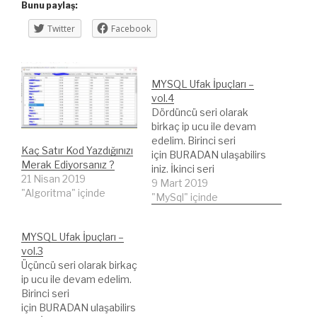
Bunu paylaş:
Twitter
Facebook
MYSQL Ufak İpuçları –
vol.4
Dördüncü seri olarak
birkaç ip ucu ile devam
edelim. Birinci seri
Kaç Satır Kod Yazdığınızı
için BURADAN ulaşabilirs
Merak Ediyorsanız ?
iniz. İkinci seri
21 Nisan 2019
içi BURADAN ulaşabilirsi
9 Mart 2019
"Algoritma" içinde
niz. Üçüncü seri için
"MySql" içinde
BURADAN ulaşabilirsiniz.
Değişik MYSQL ip uçları
MYSQL Ufak İpuçları –
ve sorguları yazmak
vol.3
hoşunuza gidiyor ise
Üçüncü seri olarak birkaç
seriyi takip etmenizi
ip ucu ile devam edelim.
öneririm. Çok fazla
Birinci seri
değişik sayılmazlar,
için BURADAN ulaşabilirs
Google'da arama