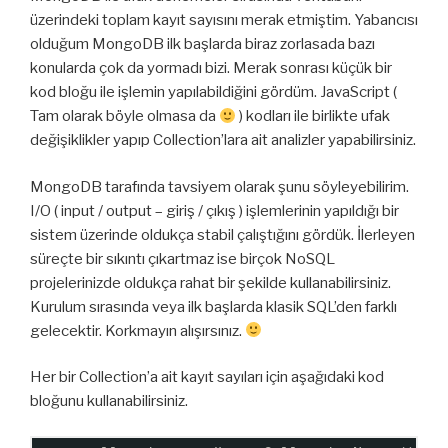
üzerindeki toplam kayıt sayısını merak etmiştim. Yabancısı
olduğum MongoDB ilk başlarda biraz zorlasada bazı
konularda çok da yormadı bizi. Merak sonrası küçük bir
kod bloğu ile işlemin yapılabildiğini gördüm. JavaScript (
Tam olarak böyle olmasa da
) kodları ile birlikte ufak
değişiklikler yapıp Collection’lara ait analizler yapabilirsiniz.
MongoDB tarafında tavsiyem olarak şunu söyleyebilirim.
I/O ( input / output – giriş / çıkış ) işlemlerinin yapıldığı bir
sistem üzerinde oldukça stabil çalıştığını gördük. İlerleyen
süreçte bir sıkıntı çıkartmaz ise birçok NoSQL
projelerinizde oldukça rahat bir şekilde kullanabilirsiniz.
Kurulum sırasında veya ilk başlarda klasik SQL’den farklı
gelecektir. Korkmayın alışırsınız.
Her bir Collection’a ait kayıt sayıları için aşağıdaki kod
bloğunu kullanabilirsiniz.