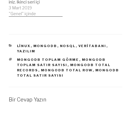
iniz. İkinci seri içi
yaparsanız mutlaka
BURADAN ulaşabilirsiniz.
3 Mart 2019
karşınıza çıkacaktır.
Nasipse 4. seriyi de
"Genel" içinde
MYSQL Veritabanımızda
yayınlarım yakın bir
hangi tabloda kaç
zamanda :) İlk olarak
sütun…
şöyle bir yapalım. Bir
tablomuz var ve diğer bir
tabloya aktaracağız.
KATEGORILER
LINUX
,
MONGODB
,
NOSQL
,
VERITABANI
,
Arayüz kullanırken bu
YAZILIM
işlemler bir kaç tık
ETIKETLER
MONGODB TOPLAM GÖRME
,
MONGODB
yaparak sonuca hızlıca
TOPLAM SATIR SAYISI
,
MONGODB TOTAL
ulaşabiliriz…
RECORDS
,
MONGODB TOTAL ROW
,
MONGODB
TOTAL SATIR SAYISI
Bir Cevap Yazın