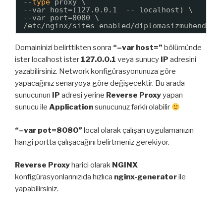
--
type
proxy \
--var host=(127.0.0.1  -- localhost) \
--var port=8080 \
/etc/nginx/sites-enabled/diplomasizmuhendis
.
Domaininizi belirttikten sonra
“–var host=”
bölümünde
ister localhost ister
127.0.0.1
veya sunucy
IP
adresini
yazabilirsiniz. Network konfigürasyonunuza göre
yapacağınız senaryoya göre değişecektir. Bu arada
sunucunun
IP
adresi yerine
Reverse Proxy
yapan
sunucu ile
Application
sunucunuz farklı olabilir
“–var pot=8080”
local olarak çalışan uygulamanızın
hangi portta çalışacağını belirtmeniz gerekiyor.
Reverse Proxy
harici olarak
NGINX
konfigürasyonlarınızıda hızlıca
nginx-generator
ile
yapabilirsiniz.