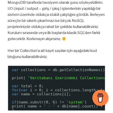
MongoDB tarafında tavsiyem olarak şunu söyleyebilirim.
I/O ( input / output – giriş / çıkış ) işlemlerinin yapıldığı bir
sistem üzerinde oldukça stabil çalıştığını gördük. İlerleyen
süreçte bir sıkıntı çıkartmaz ise birçok NoSQL
projelerinizde oldukça rahat bir şekilde kullanabilirsiniz.
Kurulum sırasında veya ilk başlarda klasik SQL’den farklı
gelecektir. Korkmayın alışırsınız.
Her bir Collection’a ait kayıt sayıları için aşağıdaki kod
bloğunu kullanabilirsiniz.
var
collections = db.getCollectionNames();
print( 
'Veritabanı üzerindeki Collections:'
var
total = 0;
for
(
var
i = 0; i < collections.length; i++){
var
name = collections[i];
if
(name.substr(0, 6) != 
'system'
)
print( name + 
' - '
+ db[name].count() + 
' s
}