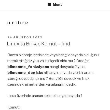
Menü
İLETILER
YAYIM
14 AĞUSTOS 2022
TARIHI
Linux’ta Birkaç Komut – find
Bazen bir proje içerisinde veya hangi dosyada olduğunu
merak ettiğiniz yazı vb. bir içerik oldu mu ? Örneğin
bilmemne_fonksiyonu
hangi dosyada ? ya da
bilmemne_degiskeni
hangi dosyada gibi bir arama
gereği duydudunuz mu ? Ben / Biz duyduk ve linux
üzerindeki nimetlerden yararlanalım dedik.
Linux üzerinde aranan kelime hangi dosyada ?
Komut ;