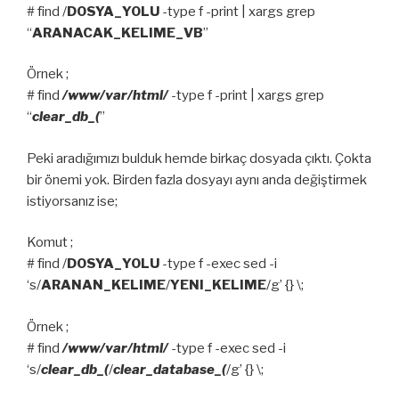
# find /
DOSYA_YOLU
-type f -print | xargs grep
“
ARANACAK_KELIME_VB
”
Örnek ;
# find
/www/var/html/
-type f -print | xargs grep
“
clear_db_(
”
Peki aradığımızı bulduk hemde birkaç dosyada çıktı. Çokta
bir önemi yok. Birden fazla dosyayı aynı anda değiştirmek
istiyorsanız ise;
Komut ;
# find /
DOSYA_YOLU
-type f -exec sed -i
‘s/
ARANAN_KELIME
/
YENI_KELIME
/g’ {} \;
Örnek ;
# find
/www/var/html/
-type f -exec sed -i
‘s/
clear_db_(
/
clear_database_(
/g’ {} \;