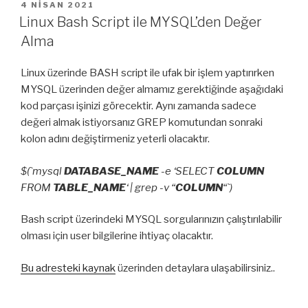
YAYIM
4 NISAN 2021
TARIHI
Linux Bash Script ile MYSQL’den Değer
Alma
Linux üzerinde BASH script ile ufak bir işlem yaptırırken
MYSQL üzerinden değer almamız gerektiğinde aşağıdaki
kod parçası işinizi görecektir. Aynı zamanda sadece
değeri almak istiyorsanız GREP komutundan sonraki
kolon adını değiştirmeniz yeterli olacaktır.
$(`mysql
DATABASE_NAME
-e ‘SELECT
COLUMN
FROM
TABLE_NAME
‘ | grep -v “
COLUMN
“`)
Bash script üzerindeki MYSQL sorgularınızın çalıştırılabilir
olması için user bilgilerine ihtiyaç olacaktır.
Bu adresteki kaynak
üzerinden detaylara ulaşabilirsiniz..