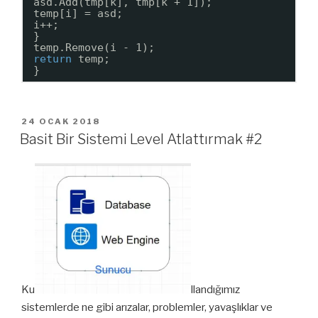
asd.Add(tmp[k], tmp[k + 1]);
temp[i] = asd;
i++;
}
temp.Remove(i - 1);
return
temp;
}
YAYIM
24 OCAK 2018
TARIHI
Basit Bir Sistemi Level Atlattırmak #2
Ku
llandığımız
sistemlerde ne gibi arızalar, problemler, yavaşlıklar ve