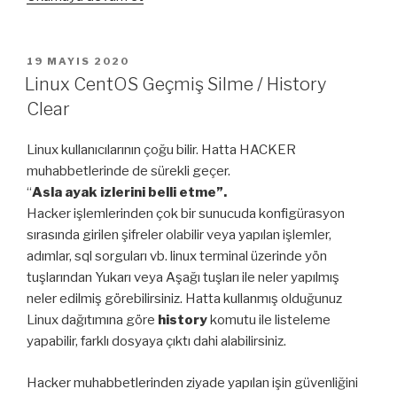
Office
Siber
Güvenlik
YAYIM
19 MAYIS 2020
TARIHI
Uygulamaları”
Linux CentOS Geçmiş Silme / History
Clear
Linux kullanıcılarının çoğu bilir. Hatta HACKER
muhabbetlerinde de sürekli geçer.
“
Asla ayak izlerini belli etme”.
Hacker işlemlerinden çok bir sunucuda konfigürasyon
sırasında girilen şifreler olabilir veya yapılan işlemler,
adımlar, sql sorguları vb. linux terminal üzerinde yön
tuşlarından Yukarı veya Aşağı tuşları ile neler yapılmış
neler edilmiş görebilirsiniz. Hatta kullanmış olduğunuz
Linux dağıtımına göre
history
komutu ile listeleme
yapabilir, farklı dosyaya çıktı dahi alabilirsiniz.
Hacker muhabbetlerinden ziyade yapılan işin güvenliğini