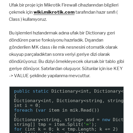
Ufak bir proje için Mikrotik Firewall cihazlarından bilgileri
çekmek için
wiki.mikrotik.com
tarafından hazır sınıfı (
Class ) kullanıyoruz.
Bu işlemleri hızlandırmak adına ufak bir Dictionary geri
döndüren parse fonksiyonu hazırladık. Dışarıdan
gönderilen MK class ı ile mik nesnesini otomatik olarak
okuyup parçaladıktan sonra veriyi geriye dizi olarak
döndürüyoruz. Bu diziyi örnekleyecek olursak bir tablo gibi
geriye dönüyor. Satırlardan oluşuyor. Sütunlar için ise KEY
-> VALUE şeklinde yapılanma mevcuttur.
public
static
Dictionary<int, Dictionary<str
{
Dictionary<int, Dictionary<string, string>> 
int i = 0;
foreach
(
var
item in mik.Read())
{
Dictionary<string, string> asd = 
new
Diction
string[] tmp = item.Split(
'='
);
for
(int k = 0; k < tmp.Length; k += 2)