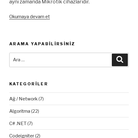
aynı zamanda Mikrotik cihazlarıdır.
“Mikrotik
Okumaya devam et
Spurious
Reauthorization
Hatası”
ARAMA YAPABILIRSINIZ
Ara:
Ara
KATEGORILER
Ağ / Network
(7)
Algoritma
(22)
C# .NET
(7)
Codeigniter
(2)