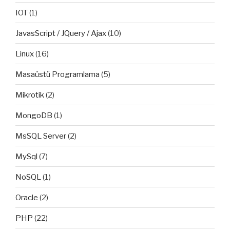
IOT
(1)
JavasScript / JQuery / Ajax
(10)
Linux
(16)
Masaüstü Programlama
(5)
Mikrotik
(2)
MongoDB
(1)
MsSQL Server
(2)
MySql
(7)
NoSQL
(1)
Oracle
(2)
PHP
(22)