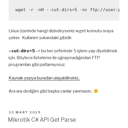
Linux üzerinde hangi dizindeyseniz wget komutu oraya
çeker. Kullanım yukarıdaki gibidir.
–cut-dirs=5
–> bu her seferinde 5 işlem yap diyebilmek
için. Böylece listeleme ile uğraşmadığından FTP
programları gibi patlamıyoruz.
Kaynak yazıya buradan ulaşabilirsiniz..
Ara ara dediğim gibi başka canlar yanmasın..
YAYIM
22 MART 2019
TARIHI
Mikrotik C# API Get Parse