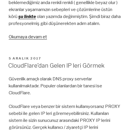
beklemediğimiz anda renkli renkli ( genellikle beyaz olur )
ekranlar yaşamamızın sebepleri ve çözümlerine üstün
körü
şu linkte
olan yazımda değinmiştim. Şimdi biraz daha
profesyonelmiş gibi düşünerekten adım atalım.
“Basit
Okumaya devam et
Bir
Sistemi
Level
YAYIM
5 ARALIK 2017
TARIHI
Atlattırmak
CloudFlare’dan Gelen IP leri Görmek
#2”
Güvenlik amaçlı olarak DNS proxy serverlar
kullanılmaktadır. Populer olanlardan bir tanesi ise
CloudFlare.
CloudFlare veya benzer bir sistem kullanıyorsanız PROXY
sebebi ile gelen IP leri göremeyebilirsiniz. Kullanılan
sistem ile sizin sunucunuz arasındaki PROXY IP lerini
görürsünüz. Gerçek kullanıcı / ziyaretçi IP lerini