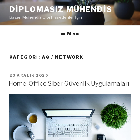
İçeriğe
DIPLOMASIZ MÜHENDIS
geç
Bazen Mühendis Gibi Hissedenler İçin
Menü
KATEGORI:
AĞ / NETWORK
YAYIM
20 ARALIK 2020
TARIHI
Home-Office Siber Güvenlik Uygulamaları