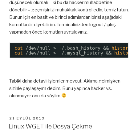
düşünecek olursak – ki bu da hacker muhabbetine
dönebilir – geçmişinizi muhakkak kontrol edin, temiz tutun.
Bunun için en basit ve birinci adımlardan birisi aşağıdaki
komutlardır diyebilirim. Terminalinizden logout / çıkış
yapmadan önce komutları uygulayınız..
cat
/dev/null
> ~/.bash_history && 
history
-
cat
/dev/null
> ~/.mysql_history && 
history
Tabiki daha detaylı işlemler mevcut. Aklıma gelmişken
sizinle paylaşayım dedim. Bunu yapınca hacker vs.
olunmuyor onu da söylim
YAYIM
21 EYLÜL 2019
TARIHI
Linux WGET ile Dosya Çekme