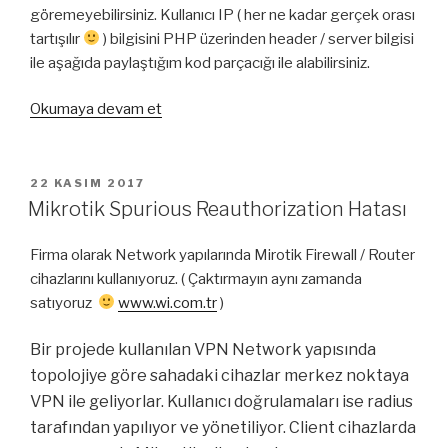
göremeyebilirsiniz. Kullanıcı IP ( her ne kadar gerçek orası
tartışılır
) bilgisini PHP üzerinden header / server bilgisi
ile aşağıda paylaştığım kod parçacığı ile alabilirsiniz.
“CloudFlare’dan
Okumaya devam et
Gelen
IP
leri
YAYIM
22 KASIM 2017
TARIHI
Görmek”
Mikrotik Spurious Reauthorization Hatası
Firma olarak Network yapılarında Mirotik Firewall / Router
cihazlarını kullanıyoruz. ( Çaktırmayın aynı zamanda
satıyoruz
www.wi.com.tr
)
Bir projede kullanılan VPN Network yapısında
topolojiye göre sahadaki cihazlar merkez noktaya
VPN ile geliyorlar. Kullanıcı doğrulamaları ise radius
tarafından yapılıyor ve yönetiliyor. Client cihazlarda