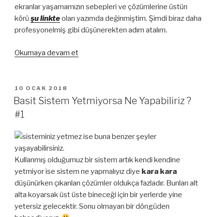
ekranlar yaşamamızın sebepleri ve çözümlerine üstün
körü
şu linkte
olan yazımda değinmiştim. Şimdi biraz daha
profesyonelmiş gibi düşünerekten adım atalım.
“Basit
Okumaya devam et
Bir
Sistemi
Level
YAYIM
10 OCAK 2018
TARIHI
Atlattırmak
Basit Sistem Yetmiyorsa Ne Yapabiliriz ?
#2”
#1
Kullanmış olduğumuz bir sistem artık kendi kendine
yetmiyor ise sistem ne yapmalıyız diye
kara kara
düşünürken çıkarılan çözümler oldukça fazladır. Bunları alt
alta koyarsak üst üste bineceği için bir yerlerde yine
yetersiz gelecektir. Sonu olmayan bir döngüden