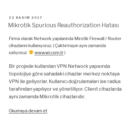
–
CRON
–
YAYIM
22 KASIM 2017
TARIHI
“Not
Mikrotik Spurious Reauthorization Hatası
found
controller”
Firma olarak Network yapılarında Mirotik Firewall / Router
Muhabbeti”
cihazlarını kullanıyoruz. ( Çaktırmayın aynı zamanda
satıyoruz
www.wi.com.tr
)
Bir projede kullanılan VPN Network yapısında
topolojiye göre sahadaki cihazlar merkez noktaya
VPN ile geliyorlar. Kullanıcı doğrulamaları ise radius
tarafından yapılıyor ve yönetiliyor. Client cihazlarda
aynı zamanda Mikrotik cihazlarıdır.
“Mikrotik
Okumaya devam et
Spurious
Reauthorization