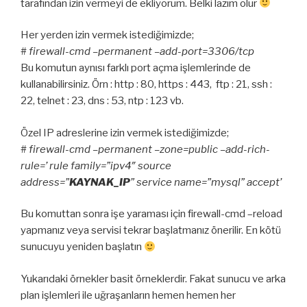
tarafından izin vermeyi de ekliyorum. Belki lazım olur
Her yerden izin vermek istediğimizde;
#
firewall-cmd –permanent –add-port=3306/tcp
Bu komutun aynısı farklı port açma işlemlerinde de
kullanabilirsiniz. Örn : http : 80, https : 443, ftp : 21, ssh :
22, telnet : 23, dns : 53, ntp : 123 vb.
Özel IP adreslerine izin vermek istediğimizde;
#
firewall-cmd –permanent –zone=public –add-rich-
rule=’ rule family=”ipv4″ source
address=”
KAYNAK_IP
” service name=”mysql” accept’
Bu komuttan sonra işe yaraması için firewall-cmd –reload
yapmanız veya servisi tekrar başlatmanız önerilir. En kötü
sunucuyu yeniden başlatın
Yukarıdaki örnekler basit örneklerdir. Fakat sunucu ve arka
plan işlemleri ile uğraşanların hemen hemen her