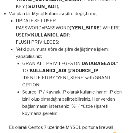
KEY (`
SUTUN_ADI
`);
Var olan bir Mysql kullanıcısı şifre değiştirme;
UPDATE SET USER
PASSWORD=PASSWORD(‘
YENI_SIFRE
‘) WHERE
USER=’
KULLANICI_ADI
‘;
FLUSH PRIVILEGES;
Yetki durumuna göre de şifre değiştirme işlemi
yapabilirsiniz;
GRAN ALL PRIVILEGES ON
DATABASEADI
.*
TO ‘
KULLANICI_ADI
‘@’
SOURCE_IP
‘
IDENTIFIED BY ‘YENI_SIFRE’ with GRANT
OPTION;
Source IP / Kaynak IP olarak kullanıcı hangi IP den
izinli olup olmadığını belirtebilirsiniz. Her yerden
bağlanmasını isterseniz “%” ( Yüzde ) işareti
koymanız gerekir.
Ek olarak Centos 7 üzerinde MYSQL portuna firewall