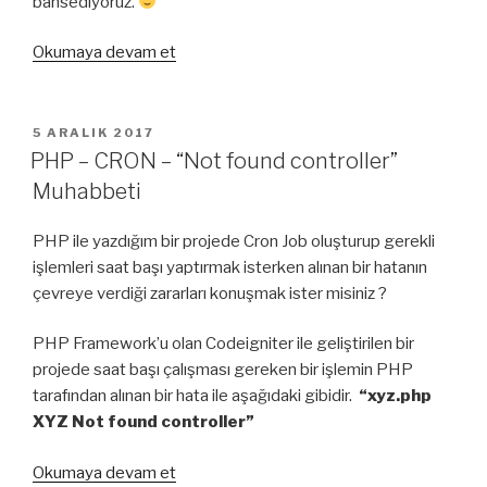
bahsediyoruz.
“Basit
Okumaya devam et
Sistem
Yetmiyorsa
Ne
YAYIM
5 ARALIK 2017
TARIHI
Yapabiliriz
PHP – CRON – “Not found controller”
?
Muhabbeti
#1”
PHP ile yazdığım bir projede Cron Job oluşturup gerekli
işlemleri saat başı yaptırmak isterken alınan bir hatanın
çevreye verdiği zararları konuşmak ister misiniz ?
PHP Framework’u olan Codeigniter ile geliştirilen bir
projede saat başı çalışması gereken bir işlemin PHP
tarafından alınan bir hata ile aşağıdaki gibidir.
“xyz.php
XYZ Not found controller”
“PHP
Okumaya devam et