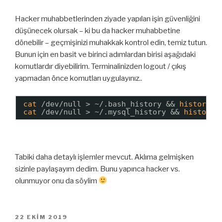
Hacker muhabbetlerinden ziyade yapılan işin güvenliğini
düşünecek olursak – ki bu da hacker muhabbetine
dönebilir – geçmişinizi muhakkak kontrol edin, temiz tutun.
Bunun için en basit ve birinci adımlardan birisi aşağıdaki
komutlardır diyebilirim. Terminalinizden logout / çıkış
yapmadan önce komutları uygulayınız..
cat
/dev/null
> ~/.bash_history && 
history
-
cat
/dev/null
> ~/.mysql_history && 
history
Tabiki daha detaylı işlemler mevcut. Aklıma gelmişken
sizinle paylaşayım dedim. Bunu yapınca hacker vs.
olunmuyor onu da söylim
YAYIM
22 EKIM 2019