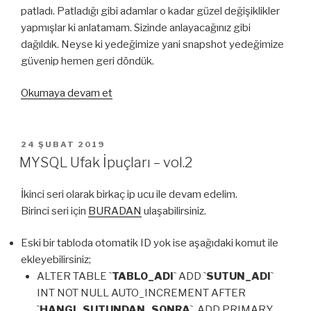
patladı. Patladığı gibi adamlar o kadar güzel değişiklikler
yapmışlar ki anlatamam. Sizinde anlayacağınız gibi
dağıldık. Neyse ki yedeğimize yani snapshot yedeğimize
güvenip hemen geri döndük.
“Centos
Okumaya devam et
7
Güncelleme
Sırasında
YAYIM
24 ŞUBAT 2019
TARIHI
İstenmeyen
MYSQL Ufak İpuçları – vol.2
Güncellemeler”
İkinci seri olarak birkaç ip ucu ile devam edelim.
Birinci seri için
BURADAN
ulaşabilirsiniz.
Eski bir tabloda otomatik ID yok ise aşağıdaki komut ile
ekleyebilirsiniz;
ALTER TABLE `
TABLO_ADI
` ADD `
SUTUN_ADI
`
INT NOT NULL AUTO_INCREMENT AFTER
`
HANGI_SUTUNDAN_SONRA
`, ADD PRIMARY