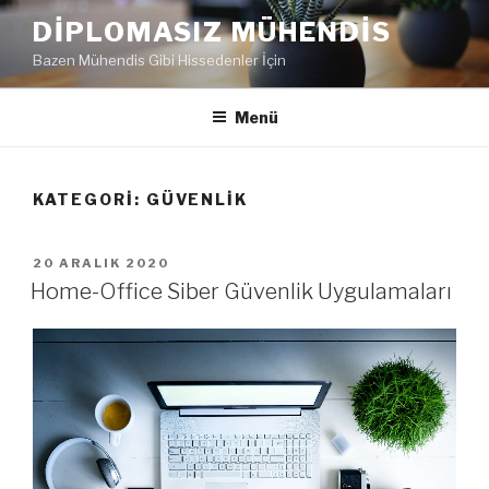
İçeriğe
DIPLOMASIZ MÜHENDIS
geç
Bazen Mühendis Gibi Hissedenler İçin
Menü
KATEGORI:
GÜVENLIK
YAYIM
20 ARALIK 2020
TARIHI
Home-Office Siber Güvenlik Uygulamaları