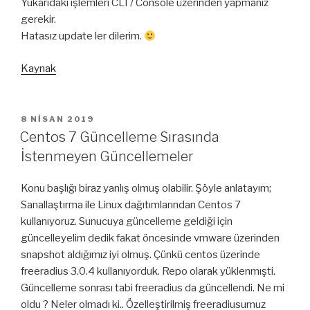
Yukarıdaki işlemleri CLI / Console üzerinden yapmanız
gerekir.
Hatasız update ler dilerim.
Kaynak
YAYIM
8 NISAN 2019
TARIHI
Centos 7 Güncelleme Sırasında
İstenmeyen Güncellemeler
Konu başlığı biraz yanlış olmuş olabilir. Şöyle anlatayım;
Sanallaştırma ile Linux dağıtımlarından Centos 7
kullanıyoruz. Sunucuya güncelleme geldiği için
güncelleyelim dedik fakat öncesinde vmware üzerinden
snapshot aldığımız iyi olmuş. Çünkü centos üzerinde
freeradius 3.0.4 kullanıyorduk. Repo olarak yüklenmışti.
Güncelleme sonrası tabi freeradius da güncellendi. Ne mi
oldu ? Neler olmadı ki.. Özelleştirilmiş freeradiusumuz