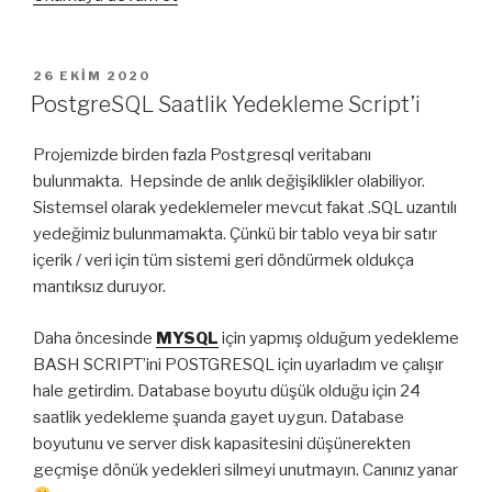
Office
Siber
Güvenlik
YAYIM
26 EKIM 2020
TARIHI
Uygulamaları”
PostgreSQL Saatlik Yedekleme Script’i
Projemizde birden fazla Postgresql veritabanı
bulunmakta. Hepsinde de anlık değişiklikler olabiliyor.
Sistemsel olarak yedeklemeler mevcut fakat .SQL uzantılı
yedeğimiz bulunmamakta. Çünkü bir tablo veya bir satır
içerik / veri için tüm sistemi geri döndürmek oldukça
mantıksız duruyor.
Daha öncesinde
MYSQL
için yapmış olduğum yedekleme
BASH SCRIPT’ini POSTGRESQL için uyarladım ve çalışır
hale getirdim. Database boyutu düşük olduğu için 24
saatlik yedekleme şuanda gayet uygun. Database
boyutunu ve server disk kapasitesini düşünerekten
geçmişe dönük yedekleri silmeyi unutmayın. Canınız yanar