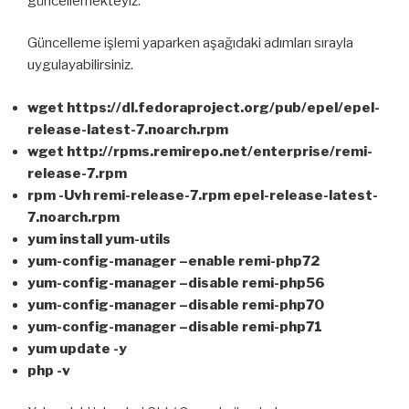
güncellemekteyiz.
Güncelleme işlemi yaparken aşağıdaki adımları sırayla
uygulayabilirsiniz.
wget https://dl.fedoraproject.org/pub/epel/epel-
release-latest-7.noarch.rpm
wget http://rpms.remirepo.net/enterprise/remi-
release-7.rpm
rpm -Uvh remi-release-7.rpm epel-release-latest-
7.noarch.rpm
yum install yum-utils
yum-config-manager –enable remi-php72
yum-config-manager –disable remi-php56
yum-config-manager –disable remi-php70
yum-config-manager –disable remi-php71
yum update -y
php -v