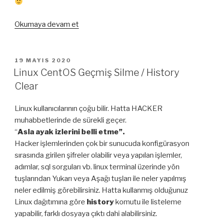
“PostgreSQL
Okumaya devam et
Saatlik
Yedekleme
Script’i”
YAYIM
19 MAYIS 2020
TARIHI
Linux CentOS Geçmiş Silme / History
Clear
Linux kullanıcılarının çoğu bilir. Hatta HACKER
muhabbetlerinde de sürekli geçer.
“
Asla ayak izlerini belli etme”.
Hacker işlemlerinden çok bir sunucuda konfigürasyon
sırasında girilen şifreler olabilir veya yapılan işlemler,
adımlar, sql sorguları vb. linux terminal üzerinde yön
tuşlarından Yukarı veya Aşağı tuşları ile neler yapılmış
neler edilmiş görebilirsiniz. Hatta kullanmış olduğunuz
Linux dağıtımına göre
history
komutu ile listeleme
yapabilir, farklı dosyaya çıktı dahi alabilirsiniz.