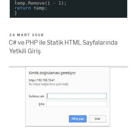
temp.Remove(i - 1);
return
temp;
}
YAYIM
24 MART 2018
TARIHI
C# ve PHP ile Statik HTML Sayfalarında
Yetkili Giriş