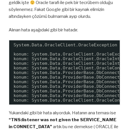
geldik işte
Oracle tarafı ile pek bir tecrübem olduğu
söylenemez. Fakat Google gibi bir kaynak elimizin
altındayken çözümü bulmamak ayıp olurdu.
Alınan hata aşağıdaki gibi bir hatadır.
System.Data.OracleClient.OracleException (0x
konum: System.Data.OracleClient.OracleExcept
konum: System.Data.OracleClient.OracleIntern
konum: System.Data.OracleClient.OracleIntern
konum: System.Data.OracleClient.OracleConnec
konum: System.Data.ProviderBase.DbConnection
konum: System.Data.ProviderBase.DbConnection
konum: System.Data.ProviderBase.DbConnection
konum: System.Data.ProviderBase.DbConnection
konum: System.Data.ProviderBase.DbConnection
konum: System.Data.ProviderBase.DbConnection
konum: System.Data.OracleClient.OracleConnec
Yukarıdaki gibi bir hata alıyorduk. Hatanın ana teması ise
“TNS:listener was not given the SERVICE_NAME
in CONNECT_DATA”
artık bu ne demekse ( ORACLE ile