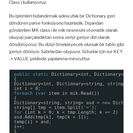
Class ) kullanıyoruz.
Bu işlemleri hızlandırmak adına ufak bir Dictionary geri
döndüren parse fonksiyonu hazırladık. Dışarıdan
gönderilen MK class ı ile mik nesnesini otomatik olarak
okuyup parçaladıktan sonra veriyi geriye dizi olarak
döndürüyoruz. Bu diziyi örnekleyecek olursak bir tablo gibi
geriye dönüyor. Satırlardan oluşuyor. Sütunlar için ise KEY
-> VALUE şeklinde yapılanma mevcuttur.
public
static
Dictionary<int, Dictionary<str
{
Dictionary<int, Dictionary<string, string>> 
int i = 0;
foreach
(
var
item in mik.Read())
{
Dictionary<string, string> asd = 
new
Diction
string[] tmp = item.Split(
'='
);
for
(int k = 0; k < tmp.Length; k += 2)
asd.Add(tmp[k], tmp[k + 1]);
temp[i] = asd;
i++;
}