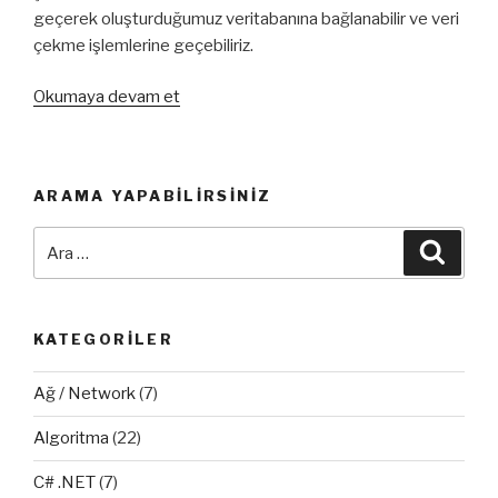
geçerek oluşturduğumuz veritabanına bağlanabilir ve veri
çekme işlemlerine geçebiliriz.
“C#
Okumaya devam et
ile
Firebird
Veritabanı
ARAMA YAPABILIRSINIZ
Kullanımı”
Ara:
Ara
KATEGORILER
Ağ / Network
(7)
Algoritma
(22)
C# .NET
(7)