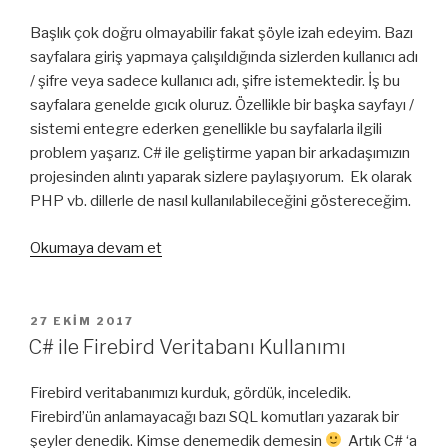
Başlık çok doğru olmayabilir fakat şöyle izah edeyim. Bazı
sayfalara giriş yapmaya çalışıldığında sizlerden kullanıcı adı
/ şifre veya sadece kullanıcı adı, şifre istemektedir. İş bu
sayfalara genelde gıcık oluruz. Özellikle bir başka sayfayı /
sistemi entegre ederken genellikle bu sayfalarla ilgili
problem yaşarız. C# ile geliştirme yapan bir arkadaşımızın
projesinden alıntı yaparak sizlere paylaşıyorum. Ek olarak
PHP vb. dillerle de nasıl kullanılabileceğini göstereceğim.
“C#
Okumaya devam et
ve
PHP
ile
YAYIM
27 EKIM 2017
TARIHI
Statik
C# ile Firebird Veritabanı Kullanımı
HTML
Sayfalarında
Firebird veritabanımızı kurduk, gördük, inceledik.
Yetkili
Firebird’ün anlamayacağı bazı SQL komutları yazarak bir
Giriş”
şeyler denedik. Kimse denemedik demesin
Artık C# ‘a