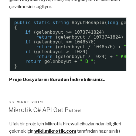
çevrilmesini sağllıyor.
public
static
string
BoyutHesapla(
long
gelen
{
if
(gelenboyut >= 1073741824)
return
(gelenboyut / 1073741824) + 
"
if
(gelenboyut >= 1048576)
return
(gelenboyut / 1048576) + 
" MB
if
(gelenboyut >= 1024)
return
(gelenboyut / 1024) + 
" KB "
;
return
gelenboyut + 
" B "
;
}
Proje Dosyalarını Buradan İndirebilirsiniz..
YAYIM
22 MART 2019
TARIHI
Mikrotik C# API Get Parse
Ufak bir proje için Mikrotik Firewall cihazlarından bilgileri
çekmek için
wiki.mikrotik.com
tarafından hazır sınıfı (