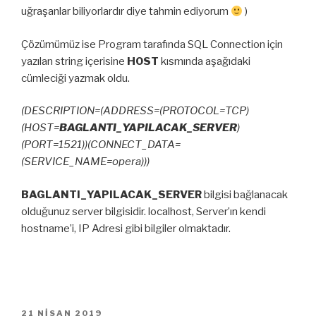
uğraşanlar biliyorlardır diye tahmin ediyorum
)
Çözümümüz ise Program tarafında SQL Connection için
yazılan string içerisine
HOST
kısmında aşağıdaki
cümleciği yazmak oldu.
(DESCRIPTION=(ADDRESS=(PROTOCOL=TCP)
(HOST=
BAGLANTI_YAPILACAK_SERVER
)
(PORT=1521))(CONNECT_DATA=
(SERVICE_NAME=opera)))
BAGLANTI_YAPILACAK_SERVER
bilgisi bağlanacak
olduğunuz server bilgisidir. localhost, Server’ın kendi
hostname’i, IP Adresi gibi bilgiler olmaktadır.
YAYIM
21 NISAN 2019