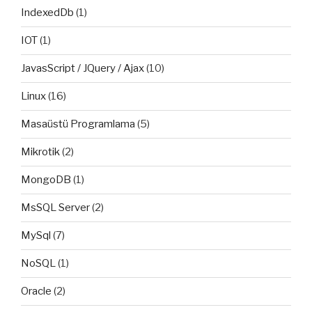
IndexedDb
(1)
IOT
(1)
JavasScript / JQuery / Ajax
(10)
Linux
(16)
Masaüstü Programlama
(5)
Mikrotik
(2)
MongoDB
(1)
MsSQL Server
(2)
MySql
(7)
NoSQL
(1)
Oracle
(2)