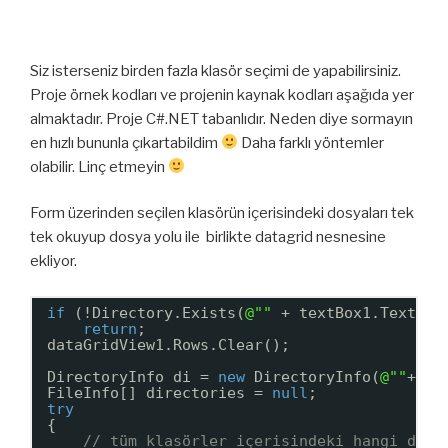
Siz isterseniz birden fazla klasör seçimi de yapabilirsiniz.
Proje örnek kodları ve projenin kaynak kodları aşağıda yer
almaktadır. Proje C#.NET tabanlıdır. Neden diye sormayın
en hızlı bununla çıkartabildim
Daha farklı yöntemler
olabilir. Linç etmeyin
Form üzerinden seçilen klasörün içerisindeki dosyaları tek
tek okuyup dosya yolu ile birlikte datagrid nesnesine
ekliyor.
if
(!Directory.Exists(
@""
+ textBox1.Text))
return
;
dataGridView1.Rows.Clear();
DirectoryInfo di = 
new
DirectoryInfo(
@""
+tex
FileInfo[] directories = 
null
;
try
{
// tüm klasörler içerisindeki hangi dosy