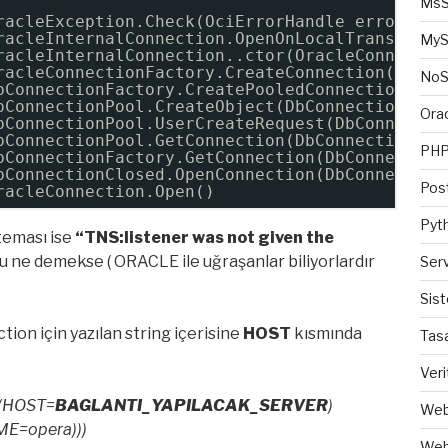
MsS
racleException.Check(OciErrorHandle errorHand
racleInternalConnection.OpenOnLocalTransactio
MyS
racleInternalConnection..ctor(OracleConnectio
racleConnectionFactory.CreateConnection(DbCon
No
bConnectionFactory.CreatePooledConnection(DbC
bConnectionPool.CreateObject(DbConnection own
Ora
bConnectionPool.UserCreateRequest(DbConnectio
bConnectionPool.GetConnection(DbConnection ow
PH
bConnectionFactory.GetConnection(DbConnection
bConnectionClosed.OpenConnection(DbConnection
Pos
racleConnection.Open()
Pyt
 teması ise
“TNS:listener was not given the
bu ne demekse ( ORACLE ile uğraşanlar biliyorlardır
Ser
Sis
n için yazılan string içerisine
HOST
kısmında
Tas
Veri
(HOST=
BAGLANTI_YAPILACAK_SERVER
)
Web
E=opera)))
Web