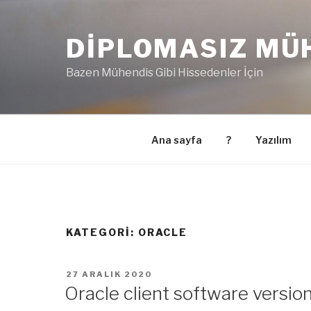
İçeriğe
geç
DIPLOMASIZ MÜ
Bazen Mühendis Gibi Hissedenler İçin
Ana sayfa
?
Yazılım
KATEGORI:
ORACLE
YAYIM
27 ARALIK 2020
TARIHI
Oracle client software version