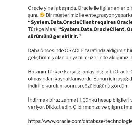
Oracle yine iş başında. Oracle ile ilgilenenler 
şunu
Bir müşterimiz ile entegrasyon yaparken
“System.Data.OracleClient requires Oracle 
Türkçe Meali
“System.Data.OracleClient, Ora
sürümünü gerektirir.”
Daha öncesinde ORACLE tarafında aldığımız bir 
geliştirilmiş olan bir yazılım üzerinde aldığımız h
Hatanın Türkçe karşılığı anlaşıldığı gibi Oracl
olmasından kaynaklanıyordu. Bunun için aşağıd
indirilip kurulum sonrası çözüldüğünü gördüm.
İndirmek biraz zahmetli. Çünkü hesap bilgileri v
veriyor. Dikkat edin. Çıldırmanıza ve çılgın atm
https://www.oracle.com/database/technologi