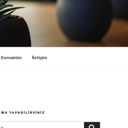
k Domainler
İletişim
MA YAPABILIRSINIZ
:
Ara