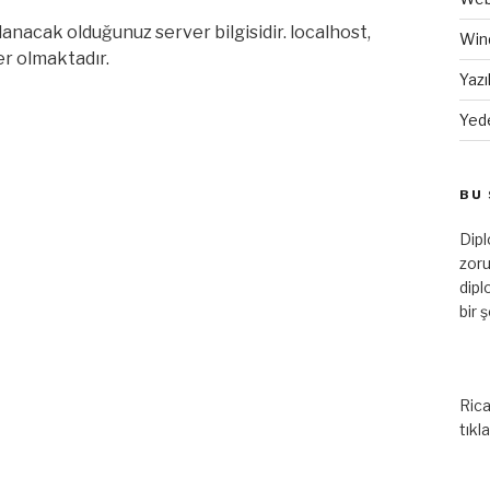
lanacak olduğunuz server bilgisidir. localhost,
Win
er olmaktadır.
Yazı
Yed
BU 
Dip
zoru
dipl
bir 
Rica
tıkl