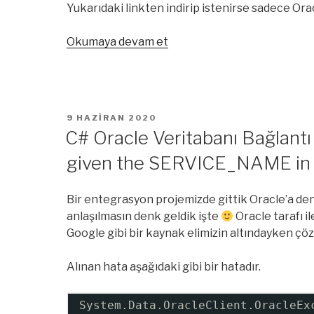
Yukarıdaki linkten indirip istenirse sadece Ora
“Oracle
Okumaya devam et
client
software
version
8.1.7
YAYIM
9 HAZIRAN 2020
or
TARIHI
C# Oracle Veritabanı Bağlantı 
greater.
given the SERVICE_NAME i
Hatası
hakkında”
Bir entegrasyon projemizde gittik Oracle’a denk 
anlaşılmasın denk geldik işte
Oracle tarafı 
Google gibi bir kaynak elimizin altındayken ç
Alınan hata aşağıdaki gibi bir hatadır.
System.Data.OracleClient.OracleEx