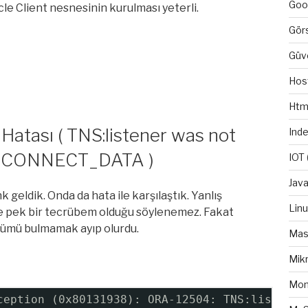
Goo
cle Client nesnesinin kurulması yeterli.
Gör
Güv
Hos
Htm
Hatası ( TNS:listener was not
Ind
n CONNECT_DATA )
IOT
Java
geldik. Onda da hata ile karşılaştık. Yanlış
Lin
ile pek bir tecrübem olduğu söylenemez. Fakat
özümü bulmamak ayıp olurdu.
Mas
Mikr
Mo
ception (0x80131938): ORA-12504: TNS:listener