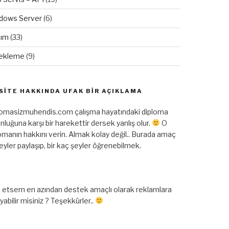
dows Server
(6)
lım
(33)
ekleme
(9)
SITE HAKKINDA UFAK BIR AÇIKLAMA
lomasizmuhendis.com çalışma hayatındaki diploma
nluğuna karşı bir harekettir dersek yanlış olur.
O
omanın hakkını verin. Almak kolay değil.. Burada amaç
şeyler paylaşıp, bir kaç şeyler öğrenebilmek.
 etsem en azından destek amaçlı olarak reklamlara
ayabilir misiniz ? Teşekkürler..