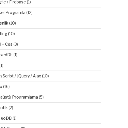
gle / Firebase
(1)
sel Programla
(12)
enlik
(10)
ting
(10)
l – Css
(3)
exedDb
(1)
(1)
sScript / JQuery / Ajax
(10)
ux
(16)
aüstü Programlama
(5)
otik
(2)
ngoDB
(1)
 was not given the SERVICE_NAME 
in
CONNECT_DA