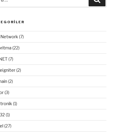
TEGORILER
/ Network
(7)
oritma
(22)
.NET
(7)
eigniter
(2)
ain
(2)
or
(3)
tronik
(1)
32
(1)
el
(27)