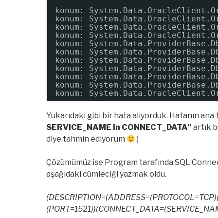
konum: System.Data.OracleClient.O
konum: System.Data.OracleClient.O
konum: System.Data.OracleClient.O
konum: System.Data.OracleClient.O
konum: System.Data.ProviderBase.D
konum: System.Data.ProviderBase.D
konum: System.Data.ProviderBase.D
konum: System.Data.ProviderBase.D
konum: System.Data.ProviderBase.D
konum: System.Data.ProviderBase.D
konum: System.Data.OracleClient.O
Yukarıdaki gibi bir hata alıyorduk. Hatanın ana
SERVICE_NAME in CONNECT_DATA”
artık 
diye tahmin ediyorum
)
Çözümümüz ise Program tarafında SQL Connectio
aşağıdaki cümleciği yazmak oldu.
(DESCRIPTION=(ADDRESS=(PROTOCOL=TCP)
(PORT=1521))(CONNECT_DATA=(SERVICE_NAM