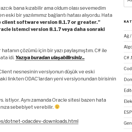
birazcık bana kızabilir ama oldum olası sevemedim
 eski bir yazılımımız bağlantı hatası alıyordu. Hata
client software version 8.1.7 or greater.”
KA
cle istemci version 8.1.7 veya daha sonraki
Ağ 
Alg
hatanın çözümü için bir yazı paylaşmıştım. C# ile
ata idi.
Yazıya buradan ulaşabilirsiniz..
C# 
Cod
e Client nesnesinin versiyonun düşük ve eski
aki linkten ODAC’lardan yeni versiyonundan birisinin
Dom
Edit
s. istiyor. Aynı zamanda Oracle sitesi bazen hata
Elek
anıza sebebiyet verebilir.
ESP
es/dotnet-odacdev-downloads.html
Gen