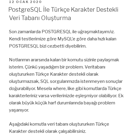
YAYIM
12 OCAK 2020
TARIHI
PostgreSQL İle Türkçe Karakter Destekli
Veri Tabanı Oluşturma
Son zamanlarda POSTGRESQL ile uğraşmaktayım/ız.
Kendi testlerimize göre MySQL’e göre daha hızlı kalan
POSTGRESQL bizi cezbetti diyebilirim.
Notlarımın ararsında kalan bir komutu sizinle paylaşmak
isterim. Çünkü yaşadığım bir problem. Veritabanı
oluştururken Türkçe Karakter destekli olarak
oluşturmazsak, SQL sorgularımızda istenmeyen sonuçlar
doğurabiliyor. Mesela where, like gibi komutlarda Türkçe
karakterleriniz varsa verilerinizde eşleşmiyor olabiliyor. Ek
olarak büyük küçük harf durumlarında bayağı problem
yaşanıyor.
Aşağıdaki komutla veri tabanı oluştururken Türkçe
Karakter destekli olarak çalışabilirsiniz.