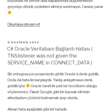
boyutunu ve server disk kapasitesini düşünerekten
geçmişe dönük yedekleri silmeyi unutmayın. Canınız yanar
“PostgreSQL
Okumaya devam et
Saatlik
Yedekleme
Script’i”
YAYIM
9 HAZIRAN 2020
TARIHI
C# Oracle Veritabanı Bağlantı Hatası (
TNS:listener was not given the
SERVICE_NAME in CONNECT_DATA )
Bir entegrasyon projemizde gittik Oracle’a denk geldik.
Onda da hata ile karşılaştık. Yanlış anlaşılmasın denk
geldik işte
Oracle tarafı ile pek bir tecrübem olduğu
söylenemez. Fakat Google gibi bir kaynak elimizin
altındayken çözümü bulmamak ayıp olurdu.
Alınan hata aşağıdaki gibi bir hatadır.