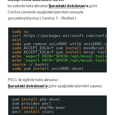
bu satırda hata alırsanız
Şuradaki doküman
‘a
göre
Centos üzerinde aşağıdaki işlemleri sırasıyla
gerçekleştiriyoruz ( Centos 7 – Redhat ).
sudo
su
curl https:
//packages
.microsoft.com
/config/r
exit
sudo
yum remove unixODBC-utf16 unixODBC-utf1
sudo
ACCEPT_EULA=Y yum 
install
msodbcsql17
sudo
ACCEPT_EULA=Y yum 
install
mssql-tools
echo
'export PATH="$PATH:/opt/mssql-tools/bi
echo
'export PATH="$PATH:/opt/mssql-tools/bi
source
~/.bashrc
sudo
yum 
install
unixODBC-devel
PECL ile ilgili bir hata alırsanız ;
Şuradaki doküman’a
göre aşağıdaki işlemleri yapınız.
yum 
install
php-devel
yum provides pecl
yum 
install
php70w-pear
pecl 
install
stats