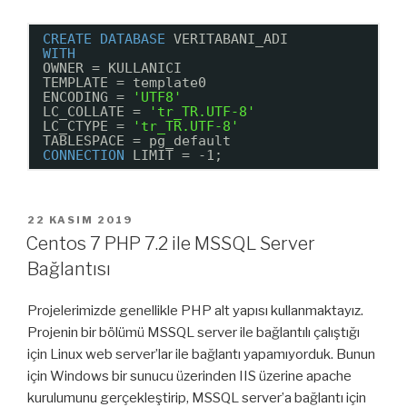
CREATE
DATABASE
VERITABANI_ADI
WITH
OWNER = KULLANICI
TEMPLATE = template0
ENCODING = 
'UTF8'
LC_COLLATE = 
'tr_TR.UTF-8'
LC_CTYPE = 
'tr_TR.UTF-8'
TABLESPACE = pg_default
CONNECTION
LIMIT = -1;
YAYIM
22 KASIM 2019
TARIHI
Centos 7 PHP 7.2 ile MSSQL Server
Bağlantısı
Projelerimizde genellikle PHP alt yapısı kullanmaktayız.
Projenin bir bölümü MSSQL server ile bağlantılı çalıştığı
için Linux web server’lar ile bağlantı yapamıyorduk. Bunun
için Windows bir sunucu üzerinden IIS üzerine apache
kurulumunu gerçekleştirip, MSSQL server’a bağlantı için