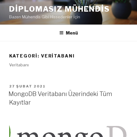
İçeriğe
DIPLOMASIZ MÜHENDIS
geç
Bazen Mühendis Gibi Hissedenler İçin
Menü
KATEGORI:
VERITABANI
Veritabanı
YAYIM
27 ŞUBAT 2021
TARIHI
MongoDB Veritabanı Üzerindeki Tüm
Kayıtlar