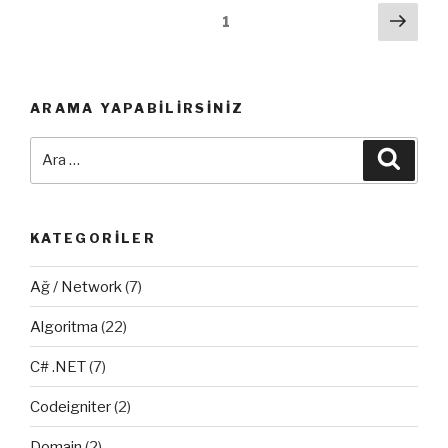
Yazı
Sonr
Sayfa
1
sayf
dolaşımı
ARAMA YAPABILIRSINIZ
Ara:
Ara
KATEGORILER
Ağ / Network
(7)
Algoritma
(22)
C# .NET
(7)
Codeigniter
(2)
Domain
(2)