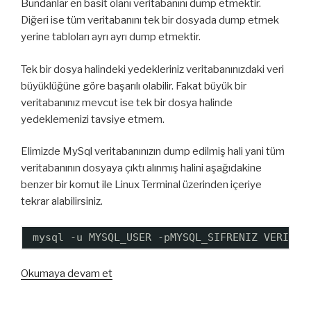
Bundanlar en basit olanı veritabanını dump etmektir.
Diğeri ise tüm veritabanını tek bir dosyada dump etmek
yerine tabloları ayrı ayrı dump etmektir.
Tek bir dosya halindeki yedekleriniz veritabanınızdaki veri
büyüklüğüne göre başarılı olabilir. Fakat büyük bir
veritabanınız mevcut ise tek bir dosya halinde
yedeklemenizi tavsiye etmem.
Elimizde MySql veritabanınızın dump edilmiş hali yani tüm
veritabanının dosyaya çıktı alınmış halini aşağıdakine
benzer bir komut ile Linux Terminal üzerinden içeriye
tekrar alabilirsiniz.
mysql -u MYSQL_USER -pMYSQL_SIFRENIZ VERITAB
“MySql
Okumaya devam et
Parçalı
Dosyaları