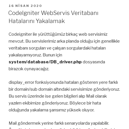
İçeri
YAYIM
16 NISAN 2020
TARIHI
Aktarma”
CodeIgniter WebServis Veritabanı
Hatalarını Yakalamak
Codeigniter ile yürüttüğümüz birkaç web servisimiz
mevcut. Bu servislerimiz arka planda olduğu için genellikle
veritabanı sorguları ve çalışan sorgulardaki hataları
yakalayamıyoruz. Bunun için
system/database/DB_driver.php
dosyasında
birazcık oynayacağız.
display_error fonksiyonunda hataları gösteren yere farklı
bir domain/sub domain altındaki servisimize gönderiyoruz.
Bu servis üzerinde ise gelen bilgileri alıp Mail olarak
yazılım ekibimize gönderiyoruz. Böylece bir hata
olduğunda yakalama şansımız yüksek oluyor.
Mail göndermek yerine farklı senaryolarda yapılabilir.