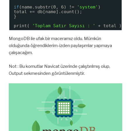
if
(name.substr(0, 6) != 
'system'
)
total += db[name].count();
}
print( 
'Toplam Satır Sayısı : '
+ total )
MongoDB ile ufak bir maceramız oldu. Mümkün
olduğunda öğrendiklerim-izden paylaşımlar yapmaya
çalışacağım.
Not : Bu komutlar Navicat üzerinde çalıştırılmış olup,
Output sekmesinden görüntülenmiştir.