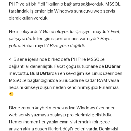
PHP ye ait bir “.dll ” kullanıp bağlantı sağlıyorduk. MSSQL
tarafındaki işlemler için Windows sunucuyu web servis
olarak kullanıyorduk.
Ne mi oluyordu ?
Güzel oluyordu.
Çalışıyor muydu ?
Evet,
çalışıyordu.
İstediğimiz performans varmıydı ?
Hayır,
yoktu.
Rahat mıydı ?
Bize göre değildi.
4-5 sene içerisinde birkez defa PHP ile MSSQL’e
bağlantılar denemiştik. Fakat çoğu kütüphane de
BUG
‘lar
mevcuttu. Bu
BUG
‘lardan en sevdiğim ise Linux üzerinden
MSSQL’e bağlandığınızda Sunucuda ne kadar RAM varsa
hepsini kimseyi düşünmeden kendininmiş gibi kullanması.
Bizde zaman kaybetmemek adına Windows üzerinden
web servis yazmaya başlayıp projelerimizi geliştirdik.
Hemen hemen her yazılımcının, sistemcinin bir gece
ansızın aklına düşen fikirleri, düşünceleri vardır. Benimkisi