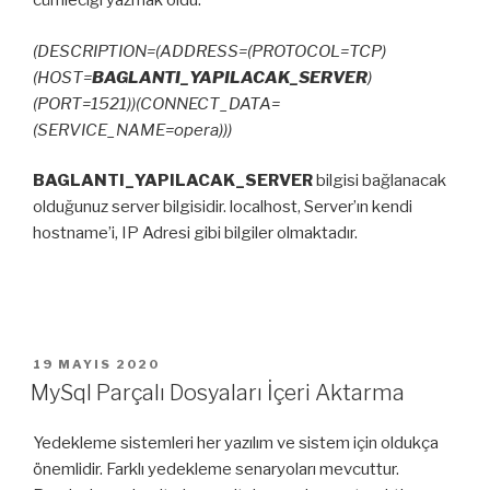
cümleciği yazmak oldu.
(DESCRIPTION=(ADDRESS=(PROTOCOL=TCP)
(HOST=
BAGLANTI_YAPILACAK_SERVER
)
(PORT=1521))(CONNECT_DATA=
(SERVICE_NAME=opera)))
BAGLANTI_YAPILACAK_SERVER
bilgisi bağlanacak
olduğunuz server bilgisidir. localhost, Server’ın kendi
hostname’i, IP Adresi gibi bilgiler olmaktadır.
YAYIM
19 MAYIS 2020
TARIHI
MySql Parçalı Dosyaları İçeri Aktarma
Yedekleme sistemleri her yazılım ve sistem için oldukça
önemlidir. Farklı yedekleme senaryoları mevcuttur.