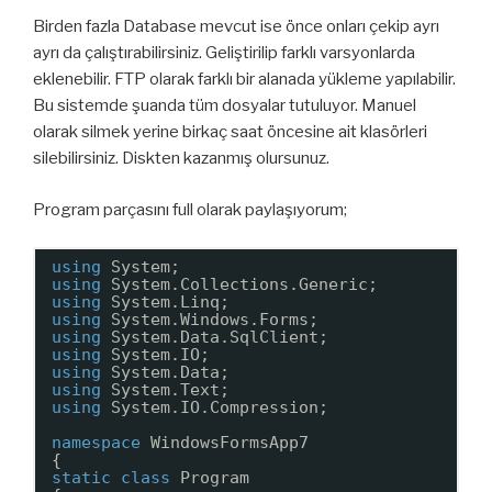
Birden fazla Database mevcut ise önce onları çekip ayrı
ayrı da çalıştırabilirsiniz. Geliştirilip farklı varsyonlarda
eklenebilir. FTP olarak farklı bir alanada yükleme yapılabilir.
Bu sistemde şuanda tüm dosyalar tutuluyor. Manuel
olarak silmek yerine birkaç saat öncesine ait klasörleri
silebilirsiniz. Diskten kazanmış olursunuz.
Program parçasını full olarak paylaşıyorum;
using
System;
using
System.Collections.Generic;
using
System.Linq;
using
System.Windows.Forms;
using
System.Data.SqlClient;
using
System.IO;
using
System.Data;
using
System.Text;
using
System.IO.Compression;
namespace
WindowsFormsApp7
{
static
class
Program