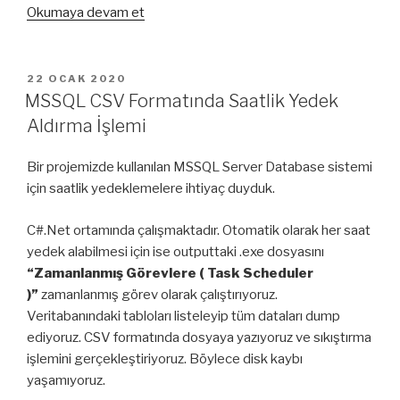
“IndexedDb
Okumaya devam et
–
Dixie.js
Nedir
YAYIM
22 OCAK 2020
TARIHI
–
MSSQL CSV Formatında Saatlik Yedek
Ön
Aldırma İşlemi
Hazırlık
–
Bir projemizde kullanılan MSSQL Server Database sistemi
1”
için saatlik yedeklemelere ihtiyaç duyduk.
C#.Net ortamında çalışmaktadır. Otomatik olarak her saat
yedek alabilmesi için ise outputtaki .exe dosyasını
“Zamanlanmış Görevlere ( Task Scheduler
)”
zamanlanmış görev olarak çalıştırıyoruz.
Veritabanındaki tabloları listeleyip tüm dataları dump
ediyoruz. CSV formatında dosyaya yazıyoruz ve sıkıştırma
işlemini gerçekleştiriyoruz. Böylece disk kaybı
yaşamıyoruz.