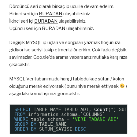
Dördüncü seri olarak birkaç ip ucu ile devam edelim.
Birinci seri için
BURADAN
ulaşabilirsiniz.
İkinci seri içi
BURADAN
ulaşabilirsiniz.
Üçüncü seri için
BURADAN
ulaşabilirsiniz.
Değişik MYSQL ip uçları ve sorguları yazmak hoşunuza
gidiyor ise seriyi takip etmenizi öneririm. Çok fazla değişik
sayılmazlar, Google’da arama yaparsanız mutlaka karşınıza
çıkacaktır.
MYSQL Veritabanımızda hangi tabloda kaç sütun / kolon
olduğunu merak ediyorsak ( bunu niye merak ettiysek
)
aşağıdaki komut işimizi görecektir.
SELECT
TABLE_NAME TABLO_ADI, 
Count
(*) SUTUN_
FROM
information_schema.`COLUMNS`
WHERE
table_schema = 
'VERI_TABANI_ADI'
GROUP
BY
TABLE_NAME
ORDER
BY
SUTUN_SAYISI 
DESC