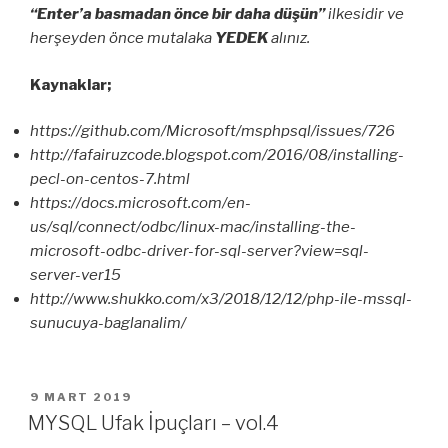
“Enter’a basmadan önce bir daha düşün”
ilkesidir ve
herşeyden önce mutalaka
YEDEK
alınız.
Kaynaklar;
https://github.com/Microsoft/msphpsql/issues/726
http://fafairuzcode.blogspot.com/2016/08/installing-
pecl-on-centos-7.html
https://docs.microsoft.com/en-
us/sql/connect/odbc/linux-mac/installing-the-
microsoft-odbc-driver-for-sql-server?view=sql-
server-ver15
http://www.shukko.com/x3/2018/12/12/php-ile-mssql-
sunucuya-baglanalim/
YAYIM
9 MART 2019
TARIHI
MYSQL Ufak İpuçları – vol.4