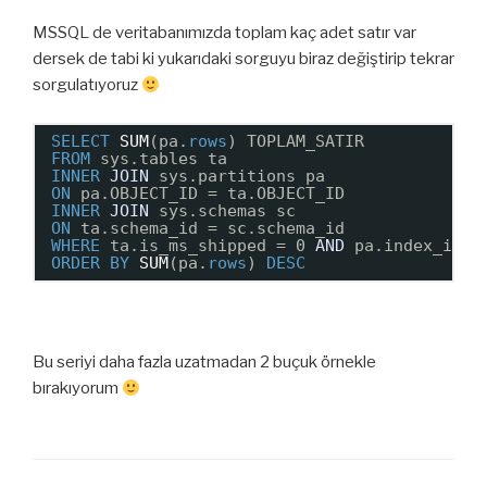
MSSQL de veritabanımızda toplam kaç adet satır var
dersek de tabi ki yukarıdaki sorguyu biraz değiştirip tekrar
sorgulatıyoruz
SELECT
SUM
(pa.
rows
) TOPLAM_SATIR
FROM
sys.tables ta
INNER
JOIN
sys.partitions pa
ON
pa.OBJECT_ID = ta.OBJECT_ID
INNER
JOIN
sys.schemas sc
ON
ta.schema_id = sc.schema_id
WHERE
ta.is_ms_shipped = 0 
AND
pa.index_id 
I
ORDER
BY
SUM
(pa.
rows
) 
DESC
Bu seriyi daha fazla uzatmadan 2 buçuk örnekle
bırakıyorum