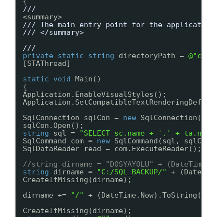
{
/// 
<summary>
/// The main entry point for the application
/// </summary>
/// 
private
static
string
directoryPath = 
@"c:\t
[STAThread]
static
void
Main()
{
Application.EnableVisualStyles();
Application.SetCompatibleTextRenderingDefaul
SqlConnection sqlCon = 
new
SqlConnection(
"Da
sqlCon.Open();
string
sql = 
"SELECT sc.name + '.' + ta.name
SqlCommand com = 
new
SqlCommand(sql, sqlCon)
SqlDataReader read = com.ExecuteReader();
//string dirname = "DOSYAYOLU" + (DateTime.N
string
dirname = 
"C:/SQL_BACKUP/"
+ (DateTim
CreateIfMissing(dirname);
dirname += 
"/"
+ (DateTime.Now).ToString(
"HH
CreateIfMissing(dirname);