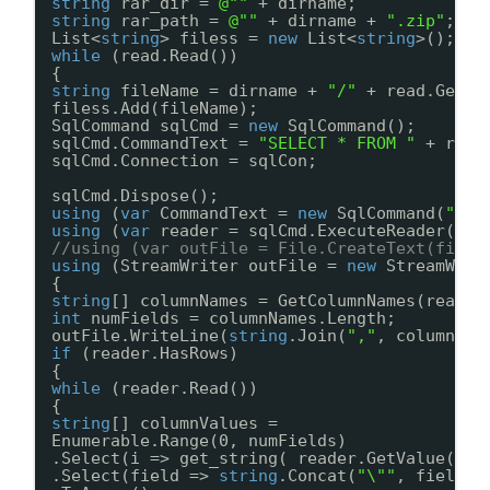
string
rar_dir = 
@""
+ dirname;
string
rar_path = 
@""
+ dirname + 
".zip"
;
List<
string
> filess = 
new
List<
string
>();
while
(read.Read())
{
string
fileName = dirname + 
"/"
+ read.GetVa
filess.Add(fileName);
SqlCommand sqlCmd = 
new
SqlCommand();
sqlCmd.CommandText = 
"SELECT * FROM "
+ read
sqlCmd.Connection = sqlCon;
sqlCmd.Dispose();
using
(
var
CommandText = 
new
SqlCommand(
"SEL
using
(
var
reader = sqlCmd.ExecuteReader())
//using (var outFile = File.CreateText(fileN
using
(StreamWriter outFile = 
new
StreamWrit
{
string
[] columnNames = GetColumnNames(reader
int
numFields = columnNames.Length;
outFile.WriteLine(
string
.Join(
","
, columnNam
if
(reader.HasRows)
{
while
(reader.Read())
{
string
[] columnValues =
Enumerable.Range(0, numFields)
.Select(i => get_string( reader.GetValue(i) 
.Select(field => 
string
.Concat(
"\""
, field.R