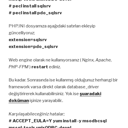
# pecl install sqlsrv
# pecl install pdo_sqlsrv
PHP.INI dosyamıza aşağıdaki satırları ekleyip
güncelliyoruz;
extension=sqlsrv
extension=pdo_sqlsrv
Web engine olarak ne kullanıyorsanız (
Nginx, Apache,
PHP-FPM
)
restart
ediniz.
Bu kadar. Sonrasında ise kullanmış olduğunuz herhangi bir
framework varsa direkt olarak database_driver
değiştirirerek kullanabilirsiniz. Yok ise
şuaradaki
doküman
işinize yarayabilir..
Karşılaşabileceğiniz hatalar;
# ACCEPT_EULA=Y yum install -y msodbcsql
mssql-tools unixODBC-devel