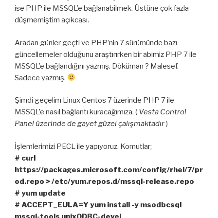
ise PHP ile MSSQL’e bağlanabilmek. Üstüne çok fazla
düşmemiştim açıkcası.
Aradan günler geçti ve PHP’nin 7 sürümünde bazı
güncellemeler olduğunu araştırırken bir abimiz PHP 7 ile
MSSQL’e bağlandığını yazmış. Döküman ? Malesef.
Sadece yazmış.
Şimdi geçelim Linux Centos 7 üzerinde PHP 7 ile
MSSQL’e nasıl bağlantı kuracağımıza. (
Vesta Control
Panel üzerinde de gayet güzel çalışmaktadır
)
İşlemlerimizi PECL ile yapıyoruz. Komutlar;
# curl
https://packages.microsoft.com/config/rhel/7/pr
od.repo > /etc/yum.repos.d/mssql-release.repo
# yum update
# ACCEPT_EULA=Y yum install -y msodbcsql
mssql-tools unixODBC-devel