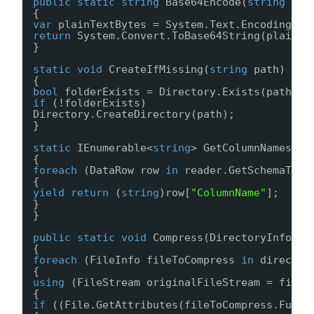
public
static
string
Base64Encode(
string
pla
{
var
plainTextBytes = System.Text.Encoding.UT
return
System.Convert.ToBase64String(plainTe
}
static
void
CreateIfMissing(
string
path)
{
bool
folderExists = Directory.Exists(path);
if
(!folderExists)
Directory.CreateDirectory(path);
}
static
IEnumerable<
string
> GetColumnNames(ID
{
foreach
(DataRow row 
in
reader.GetSchemaTabl
{
yield
return
(
string
)row[
"ColumnName"
];
}
}
public
static
void
Compress(DirectoryInfo di
{
foreach
(FileInfo fileToCompress 
in
director
{
using
(FileStream originalFileStream = fileT
{
if
((File.GetAttributes(fileToCompress.FullN