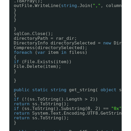
.ToArray();
outFile.WriteLine(
string
.Join(
","
, columnVal
}
}
}
}
sqlCon.Close();
directoryPath = rar_dir;
DirectoryInfo directorySelected = 
new
Direct
Compress(directorySelected);
foreach
(
var
item 
in
filess)
{
if
(File.Exists(item))
File.Delete(item);
}
}
public
static
string
get_string( 
object
ss )
{
if
(!(ss.ToString().Length > 2))
return
ss.ToString();
if
(ss.ToString().Substring(0, 2) == 
"0x"
)
return
System.Text.Encoding.UTF8.GetString((
return
ss.ToString();
}