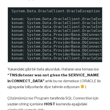
System.Data.OracleClient.OracleException (0x
konum: System.Data.OracleClient.OracleExcept
konum: System.Data.OracleClient.OracleIntern
konum: System.Data.OracleClient.OracleIntern
konum: System.Data.OracleClient.OracleConnec
konum: System.Data.ProviderBase.DbConnection
konum: System.Data.ProviderBase.DbConnection
konum: System.Data.ProviderBase.DbConnection
konum: System.Data.ProviderBase.DbConnection
konum: System.Data.ProviderBase.DbConnection
konum: System.Data.ProviderBase.DbConnection
konum: System.Data.OracleClient.OracleConnec
Yukarıdaki gibi bir hata alıyorduk. Hatanın ana teması ise
“TNS:listener was not given the SERVICE_NAME
in CONNECT_DATA”
artık bu ne demekse ( ORACLE ile
uğraşanlar biliyorlardır diye tahmin ediyorum
)
Çözümümüz ise Program tarafında SQL Connection için
yazılan string içerisine
HOST
kısmında aşağıdaki