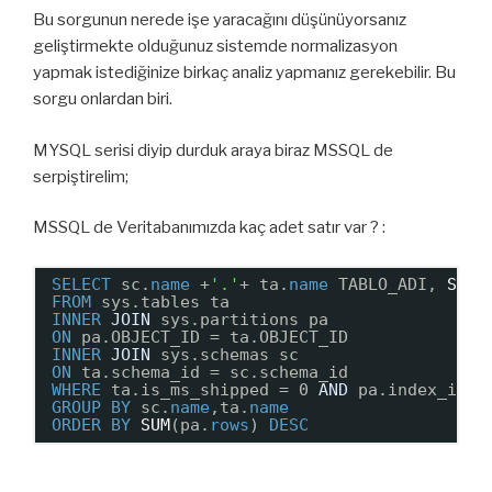
Bu sorgunun nerede işe yaracağını düşünüyorsanız
geliştirmekte olduğunuz sistemde normalizasyon
yapmak istediğinize birkaç analiz yapmanız gerekebilir. Bu
sorgu onlardan biri.
MYSQL serisi diyip durduk araya biraz MSSQL de
serpiştirelim;
MSSQL de Veritabanımızda kaç adet satır var ? :
SELECT
sc.
name
+
'.'
+ ta.
name
TABLO_ADI, 
SUM
(
FROM
sys.tables ta
INNER
JOIN
sys.partitions pa
ON
pa.OBJECT_ID = ta.OBJECT_ID
INNER
JOIN
sys.schemas sc
ON
ta.schema_id = sc.schema_id
WHERE
ta.is_ms_shipped = 0 
AND
pa.index_id 
I
GROUP
BY
sc.
name
,ta.
name
ORDER
BY
SUM
(pa.
rows
) 
DESC