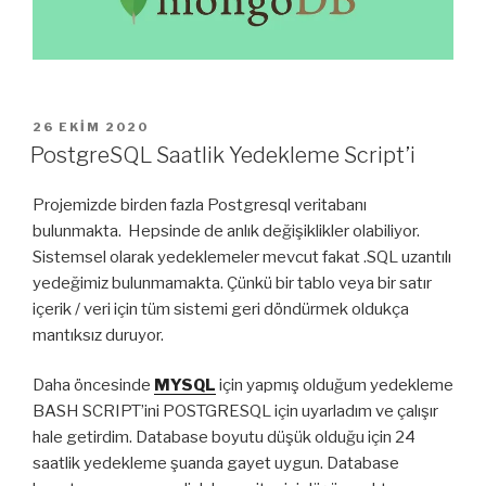
YAYIM
26 EKIM 2020
TARIHI
PostgreSQL Saatlik Yedekleme Script’i
Projemizde birden fazla Postgresql veritabanı
bulunmakta. Hepsinde de anlık değişiklikler olabiliyor.
Sistemsel olarak yedeklemeler mevcut fakat .SQL uzantılı
yedeğimiz bulunmamakta. Çünkü bir tablo veya bir satır
içerik / veri için tüm sistemi geri döndürmek oldukça
mantıksız duruyor.
Daha öncesinde
MYSQL
için yapmış olduğum yedekleme
BASH SCRIPT’ini POSTGRESQL için uyarladım ve çalışır
hale getirdim. Database boyutu düşük olduğu için 24
saatlik yedekleme şuanda gayet uygun. Database