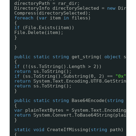
directoryPath = rar_dir;
DirectoryInfo directorySelected = 
new
Direct
Compress(directorySelected);
foreach
(
var
item 
in
filess)
{
if
(File.Exists(item))
File.Delete(item);
}
}
public
static
string
get_string( 
object
ss )
{
if
(!(ss.ToString().Length > 2))
return
ss.ToString();
if
(ss.ToString().Substring(0, 2) == 
"0x"
)
return
System.Text.Encoding.UTF8.GetString((
return
ss.ToString();
}
public
static
string
Base64Encode(
string
pla
{
var
plainTextBytes = System.Text.Encoding.UT
return
System.Convert.ToBase64String(plainTe
}
static
void
CreateIfMissing(
string
path)
{