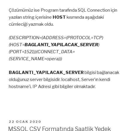
Çözümümüz ise Program tarafında SQL Connection için
yazılan string içerisine
HOST
kısmında aşağıdaki
cümleciği yazmak oldu.
(DESCRIPTION=(ADDRESS=(PROTOCOL=TCP)
(HOST=
BAGLANTI_YAPILACAK_SERVER
)
(PORT=1521))(CONNECT_DATA=
(SERVICE_NAME=opera)))
BAGLANTI_YAPILACAK_SERVER
bilgisi bağlanacak
olduğunuz server bilgisidir. localhost, Server’ın kendi
hostname’i, IP Adresi gibi bilgiler olmaktadır.
YAYIM
22 OCAK 2020
TARIHI
MSSQL CSV Formatında Saatlik Yedek