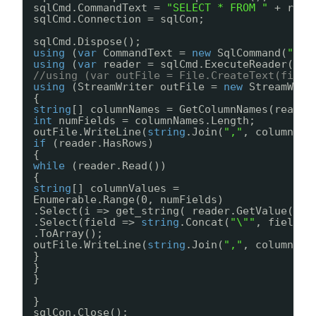
sqlCmd.CommandText = 
"SELECT * FROM "
+ read
sqlCmd.Connection = sqlCon;
sqlCmd.Dispose();
using
(
var
CommandText = 
new
SqlCommand(
"SEL
using
(
var
reader = sqlCmd.ExecuteReader())
//using (var outFile = File.CreateText(fileN
using
(StreamWriter outFile = 
new
StreamWrit
{
string
[] columnNames = GetColumnNames(reader
int
numFields = columnNames.Length;
outFile.WriteLine(
string
.Join(
","
, columnNam
if
(reader.HasRows)
{
while
(reader.Read())
{
string
[] columnValues =
Enumerable.Range(0, numFields)
.Select(i => get_string( reader.GetValue(i) 
.Select(field => 
string
.Concat(
"\""
, field.R
.ToArray();
outFile.WriteLine(
string
.Join(
","
, columnVal
}
}
}
}
sqlCon.Close();