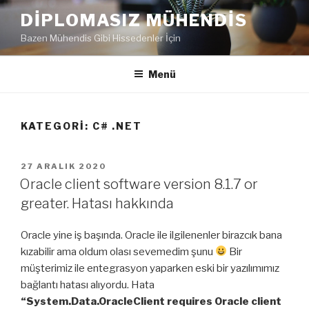
İçeriğe
DIPLOMASIZ MÜHENDIS
geç
Bazen Mühendis Gibi Hissedenler İçin
Menü
KATEGORI:
C# .NET
YAYIM
27 ARALIK 2020
TARIHI
Oracle client software version 8.1.7 or
greater. Hatası hakkında
Oracle yine iş başında. Oracle ile ilgilenenler birazcık bana
kızabilir ama oldum olası sevemedim şunu
Bir
müşterimiz ile entegrasyon yaparken eski bir yazılımımız
bağlantı hatası alıyordu. Hata
“System.Data.OracleClient requires Oracle client