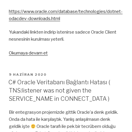
https://www.oracle.com/database/technologies/dotnet-
odacdev-downloads.html
Yukarıdaki linkten indirip istenirse sadece Oracle Client
nesnesinin kurulması yeterli.
“Oracle
Okumaya devam et
client
software
version
YAYIM
9 HAZIRAN 2020
TARIHI
8.1.7
C# Oracle Veritabanı Bağlantı Hatası (
or
TNS:listener was not given the
greater.
SERVICE_NAME in CONNECT_DATA )
Hatası
hakkında”
Bir entegrasyon projemizde gittik Oracle’a denk geldik.
Onda da hata ile karşılaştık. Yanlış anlaşılmasın denk
geldik işte
Oracle tarafı ile pek bir tecrübem olduğu