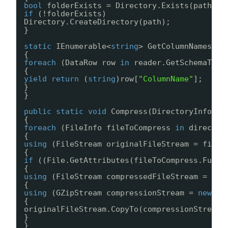
bool
folderExists = Directory.Exists(path);
if
(!folderExists)
Directory.CreateDirectory(path);
}
static
IEnumerable<
string
> GetColumnNames(ID
{
foreach
(DataRow row 
in
reader.GetSchemaTabl
{
yield
return
(
string
)row[
"ColumnName"
];
}
}
public
static
void
Compress(DirectoryInfo di
{
foreach
(FileInfo fileToCompress 
in
director
{
using
(FileStream originalFileStream = fileT
{
if
((File.GetAttributes(fileToCompress.FullN
{
using
(FileStream compressedFileStream = Fil
{
using
(GZipStream compressionStream = 
new
GZ
{
originalFileStream.CopyTo(compressionStream)
}
}