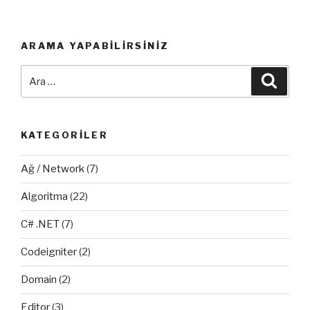
ile
Firebird
Veritabanı
ARAMA YAPABILIRSINIZ
Kullanımı”
Ara:
Ara
KATEGORILER
Ağ / Network
(7)
Algoritma
(22)
C# .NET
(7)
Codeigniter
(2)
Domain
(2)
Editor
(3)