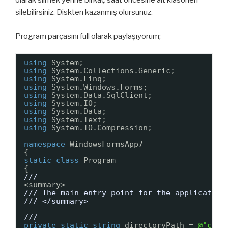
olarak silmek yerine birkaç saat öncesine ait klasörleri
silebilirsiniz. Diskten kazanmış olursunuz.
Program parçasını full olarak paylaşıyorum;
using
System;
using
System.Collections.Generic;
using
System.Linq;
using
System.Windows.Forms;
using
System.Data.SqlClient;
using
System.IO;
using
System.Data;
using
System.Text;
using
System.IO.Compression;
namespace
WindowsFormsApp7
{
static
class
Program
{
/// 
<summary>
/// The main entry point for the application
/// </summary>
/// 
private
static
string
directoryPath = 
@"c:\t