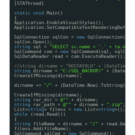
[STAThread]
static
void
Main()
{
Application.EnableVisualStyles();
Application.SetCompatibleTextRenderingDefaul
SqlConnection sqlCon = 
new
SqlConnection(
"Da
sqlCon.Open();
string
sql = 
"SELECT sc.name + '.' + ta.name
SqlCommand com = 
new
SqlCommand(sql, sqlCon)
SqlDataReader read = com.ExecuteReader();
//string dirname = "DOSYAYOLU" + (DateTime.N
string
dirname = 
"C:/SQL_BACKUP/"
+ (DateTim
CreateIfMissing(dirname);
dirname += 
"/"
+ (DateTime.Now).ToString(
"HH
CreateIfMissing(dirname);
string
rar_dir = 
@""
+ dirname;
string
rar_path = 
@""
+ dirname + 
".zip"
;
List<
string
> filess = 
new
List<
string
>();
while
(read.Read())
{
string
fileName = dirname + 
"/"
+ read.GetVa
filess.Add(fileName);
SqlCommand sqlCmd = 
new
SqlCommand();