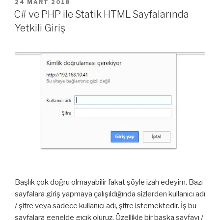
YAYIM
24 MART 2018
TARIHI
C# ve PHP ile Statik HTML Sayfalarında
Yetkili Giriş
Başlık çok doğru olmayabilir fakat şöyle izah edeyim. Bazı
sayfalara giriş yapmaya çalışıldığında sizlerden kullanıcı adı
/ şifre veya sadece kullanıcı adı, şifre istemektedir. İş bu
sayfalara genelde gıcık oluruz. Özellikle bir başka sayfayı /