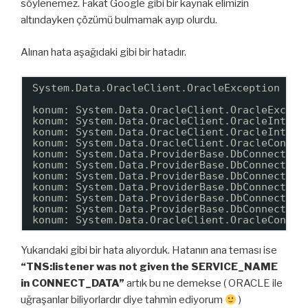
söylenemez. Fakat Google gibi bir kaynak elimizin
altındayken çözümü bulmamak ayıp olurdu.
Alınan hata aşağıdaki gibi bir hatadır.
System.Data.OracleClient.OracleException (0x
konum: System.Data.OracleClient.OracleExcept
konum: System.Data.OracleClient.OracleIntern
konum: System.Data.OracleClient.OracleIntern
konum: System.Data.OracleClient.OracleConnec
konum: System.Data.ProviderBase.DbConnection
konum: System.Data.ProviderBase.DbConnection
konum: System.Data.ProviderBase.DbConnection
konum: System.Data.ProviderBase.DbConnection
konum: System.Data.ProviderBase.DbConnection
konum: System.Data.ProviderBase.DbConnection
konum: System.Data.OracleClient.OracleConnec
Yukarıdaki gibi bir hata alıyorduk. Hatanın ana teması ise
“TNS:listener was not given the SERVICE_NAME
in CONNECT_DATA”
artık bu ne demekse ( ORACLE ile
uğraşanlar biliyorlardır diye tahmin ediyorum
)