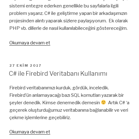
sistemi entegre ederken genellikle bu sayfalarla ilgili
problem yaşarız. C# ile geliştirme yapan bir arkadaşımızın
projesinden alıntı yaparak sizlere paylaşıyorum. Ek olarak
PHP vb. dillerle de nasıl kullanılabileceğini göstereceğim.
“C#
Okumaya devam et
ve
PHP
ile
YAYIM
27 EKIM 2017
TARIHI
Statik
C# ile Firebird Veritabanı Kullanımı
HTML
Sayfalarında
Firebird veritabanımızı kurduk, gördük, inceledik.
Yetkili
Firebird’ün anlamayacağı bazı SQL komutları yazarak bir
Giriş”
şeyler denedik. Kimse denemedik demesin
Artık C# ‘a
geçerek oluşturduğumuz veritabanına bağlanabilir ve veri
çekme işlemlerine geçebiliriz.
“C#
Okumaya devam et