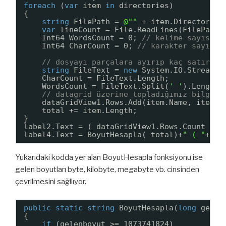
foreach
(
var
item 
in
directories)
{
string
FilePath = 
@""
+ item.DirectoryNa
var
lineCount = File.ReadLines(FilePath)
Int64 WordsCount = 0; 
// kelime sayısı
Int64 CharCount = 0; 
// karakter sayısı
// dosyayı parçalara ayırıp kaç satır ve
string
FileText = 
new
System.IO.StreamRe
CharCount = FileText.Length;
WordsCount = FileText.Split(
' '
).Length;
// datagrid üzerine topladığımız bilgile
dataGridView1.Rows.Add(item.Name, item.D
total += item.Length;
}
label2.Text = ( dataGridView1.Rows.Count - 1
label4.Text = BoyutHesapla( total)+
" ( "
+tot
Yukarıdaki kodda yer alan BoyutHesapla fonksiyonu ise
gelen boyutları byte, kilobyte, megabyte vb. cinsinden
çevrilmesini sağllıyor.
public
static
string
BoyutHesapla(
long
gelen
{
if
(gelenboyut >= 1073741824)