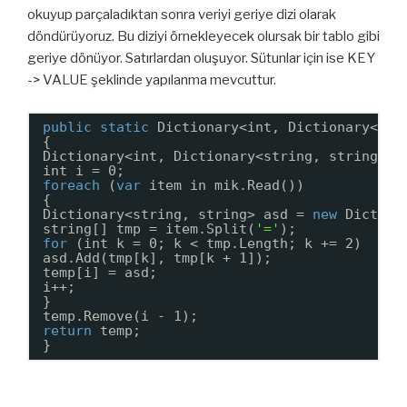
okuyup parçaladıktan sonra veriyi geriye dizi olarak
döndürüyoruz. Bu diziyi örnekleyecek olursak bir tablo gibi
geriye dönüyor. Satırlardan oluşuyor. Sütunlar için ise KEY
-> VALUE şeklinde yapılanma mevcuttur.
public
static
Dictionary<int, Dictionary<str
{
Dictionary<int, Dictionary<string, string>> 
int i = 0;
foreach
(
var
item in mik.Read())
{
Dictionary<string, string> asd = 
new
Diction
string[] tmp = item.Split(
'='
);
for
(int k = 0; k < tmp.Length; k += 2)
asd.Add(tmp[k], tmp[k + 1]);
temp[i] = asd;
i++;
}
temp.Remove(i - 1);
return
temp;
}