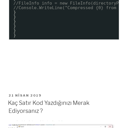
//FileInfo info = new FileInfo(directoryPath
//Console.WriteLine("Compressed {0} from {1}
}
}
}
}
}
}
YAYIM
21 NISAN 2019
TARIHI
Kaç Satır Kod Yazdığınızı Merak
Ediyorsanız ?