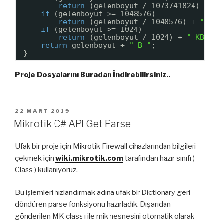
return
(gelenboyut / 1073741824) + 
"
if
(gelenboyut >= 1048576)
return
(gelenboyut / 1048576) + 
" MB
if
(gelenboyut >= 1024)
return
(gelenboyut / 1024) + 
" KB "
;
return
gelenboyut + 
" B "
;
}
Proje Dosyalarını Buradan İndirebilirsiniz..
YAYIM
22 MART 2019
TARIHI
Mikrotik C# API Get Parse
Ufak bir proje için Mikrotik Firewall cihazlarından bilgileri
çekmek için
wiki.mikrotik.com
tarafından hazır sınıfı (
Class ) kullanıyoruz.
Bu işlemleri hızlandırmak adına ufak bir Dictionary geri
döndüren parse fonksiyonu hazırladık. Dışarıdan
gönderilen MK class ı ile mik nesnesini otomatik olarak