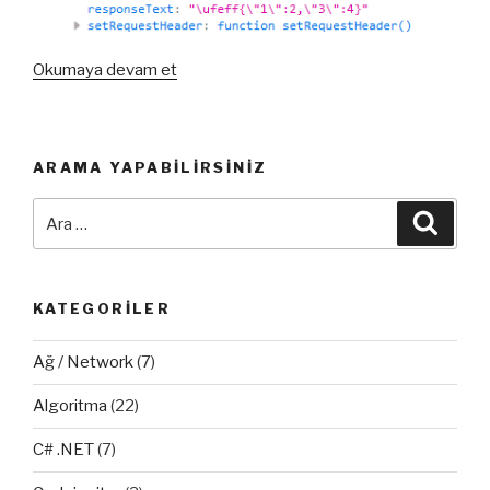
“Ajax
Okumaya devam et
JSON
Formatı
Çalışmıyor!
ARAMA YAPABILIRSINIZ
(
PHP
Ara:
Ara
)”
KATEGORILER
Ağ / Network
(7)
Algoritma
(22)
C# .NET
(7)