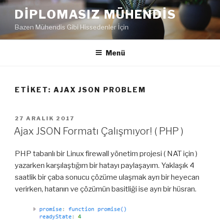
İçeriğe
DIPLOMASIZ MÜHENDIS
geç
Bazen Mühendis Gibi Hissedenler İçin
Menü
ETIKET:
AJAX JSON PROBLEM
YAYIM
27 ARALIK 2017
TARIHI
Ajax JSON Formatı Çalışmıyor! ( PHP )
PHP tabanlı bir Linux firewall yönetim projesi ( NAT için )
yazarken karşılaştığım bir hatayı paylaşayım. Yaklaşık 4
saatlik bir çaba sonucu çözüme ulaşmak ayrı bir heyecan
verirken, hatanın ve çözümün basitliği ise ayrı bir hüsran.