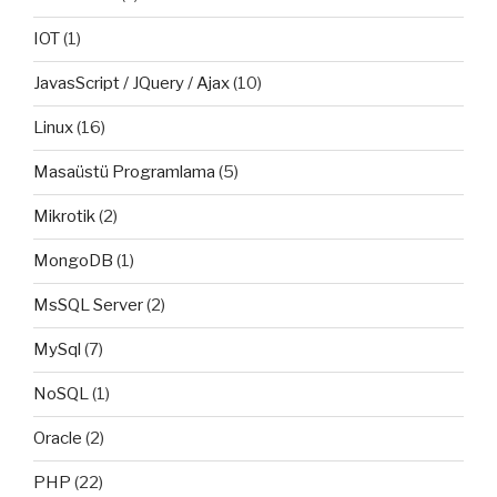
IOT
(1)
JavasScript / JQuery / Ajax
(10)
Linux
(16)
Masaüstü Programlama
(5)
Mikrotik
(2)
MongoDB
(1)
MsSQL Server
(2)
MySql
(7)
NoSQL
(1)
Oracle
(2)
PHP
(22)