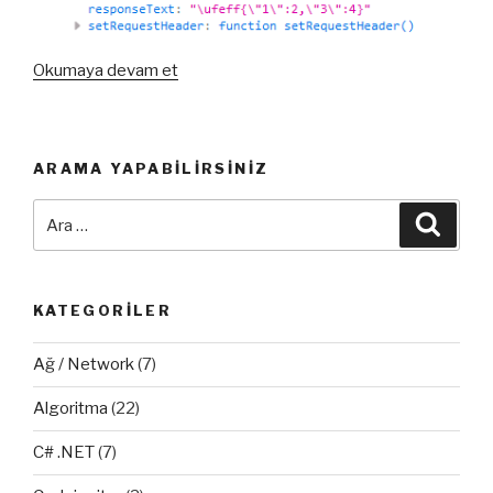
“Ajax
Okumaya devam et
JSON
Formatı
Çalışmıyor!
ARAMA YAPABILIRSINIZ
(
PHP
Ara:
Ara
)”
KATEGORILER
Ağ / Network
(7)
Algoritma
(22)
C# .NET
(7)