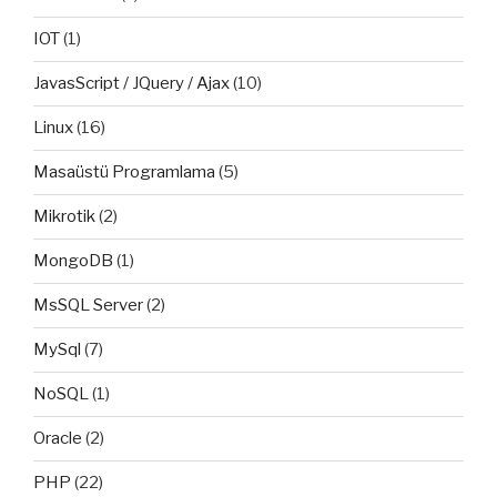
IOT
(1)
JavasScript / JQuery / Ajax
(10)
Linux
(16)
Masaüstü Programlama
(5)
Mikrotik
(2)
MongoDB
(1)
MsSQL Server
(2)
MySql
(7)
NoSQL
(1)
Oracle
(2)
PHP
(22)