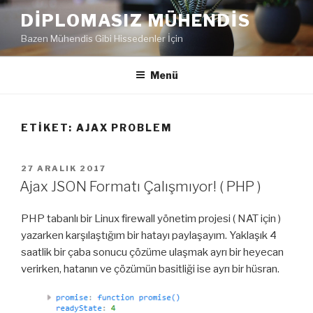
İçeriğe
DIPLOMASIZ MÜHENDIS
geç
Bazen Mühendis Gibi Hissedenler İçin
Menü
ETIKET:
AJAX PROBLEM
YAYIM
27 ARALIK 2017
TARIHI
Ajax JSON Formatı Çalışmıyor! ( PHP )
PHP tabanlı bir Linux firewall yönetim projesi ( NAT için )
yazarken karşılaştığım bir hatayı paylaşayım. Yaklaşık 4
saatlik bir çaba sonucu çözüme ulaşmak ayrı bir heyecan
verirken, hatanın ve çözümün basitliği ise ayrı bir hüsran.