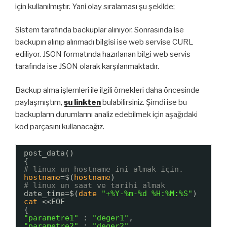
için kullanılmıştır. Yani olay sıralaması şu şekilde;
Sistem tarafında backuplar alınıyor. Sonrasında ise
backupın alınıp alınmadı bilgisi ise web servise CURL
ediliyor. JSON formatında hazırlanan bilgi web servis
tarafında ise JSON olarak karşılanmaktadır.
Backup alma işlemleri ile ilgili örnekleri daha öncesinde
paylaşmıştım,
şu linkten
bulabilirsiniz. Şimdi ise bu
backupların durumlarını analiz edebilmek için aşağıdaki
kod parçasını kullanacağız.
post_data()
{
# linux un hostname ini almak için.
hostname
=$(
hostname
)
# linux un saat ve tarihi almak
date_time=$(
date
"+%Y-%m-%d %H:%M:%S"
)
cat
<<EOF
{
"parametre1"
: 
"deger1"
,
"parametre2"
: 
"deger2"
,