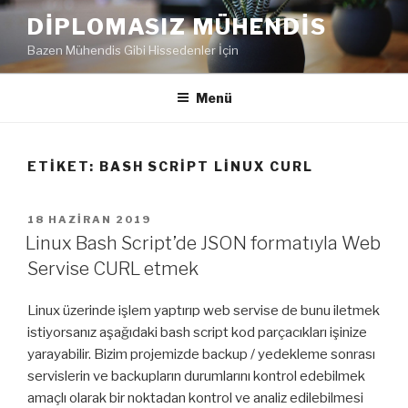
İçeriğe
DIPLOMASIZ MÜHENDIS
geç
Bazen Mühendis Gibi Hissedenler İçin
Menü
ETIKET:
BASH SCRIPT LINUX CURL
YAYIM
18 HAZIRAN 2019
TARIHI
Linux Bash Script’de JSON formatıyla Web
Servise CURL etmek
Linux üzerinde işlem yaptırıp web servise de bunu iletmek
istiyorsanız aşağıdaki bash script kod parçacıkları işinize
yarayabilir. Bizim projemizde backup / yedekleme sonrası
servislerin ve backupların durumlarını kontrol edebilmek
amaçlı olarak bir noktadan kontrol ve analiz edilebilmesi