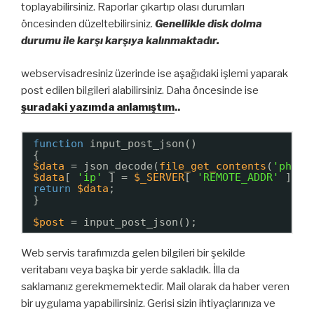
toplayabilirsiniz. Raporlar çıkartıp olası durumları
öncesinden düzeltebilirsiniz.
Genellikle disk dolma
durumu ile karşı karşıya kalınmaktadır.
webservisadresiniz üzerinde ise aşağıdaki işlemi yaparak
post edilen bilgileri alabilirsiniz. Daha öncesinde ise
şuradaki yazımda anlamıştım
..
function
input_post_json()
{
$data
= json_decode(
file_get_contents
(
'php:/
$data
[ 
'ip'
] = 
$_SERVER
[ 
'REMOTE_ADDR'
];
return
$data
;
}
$post
= input_post_json();
Web servis tarafımızda gelen bilgileri bir şekilde
veritabanı veya başka bir yerde sakladık. İlla da
saklamanız gerekmemektedir. Mail olarak da haber veren
bir uygulama yapabilirsiniz. Gerisi sizin ihtiyaçlarınıza ve