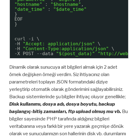
"hostname"
: 
"$hostname"
,
"date_time"
: 
"$date_time"
}
EOF
}
curl -i \
-H 
"Accept: application/json"
\
-H 
"Content-Type:application/json"
\
-X POST --data 
"$(post_data)"
"
http://webser
Dinamik olarak sunucuya ait bilgileri almak için 2 adet
örnek değişken örneği verdim. Siz ihtiyacınız olan
parametreleri toplayın JSON formatındaki diziye
yerleştirip otomatik olarak gönderimini sağlayabilirsiniz.
Backup sistemlerinde şu bilgiler ihtiyaç oluyor genellikle;
Disk kullanımı, dosya adı, dosya boyutu, backup
başlangıç-bitiş zamanları, ftp upload olmuş mu vb.
Bu
bilgiler sayesinde PHP tarafında aldığınız bilgileri
veritabanına veya farklı bir yere yazarak geçmişe dönük
olarak ve sunucularınızın son hallerinin disk vb. durumlarını