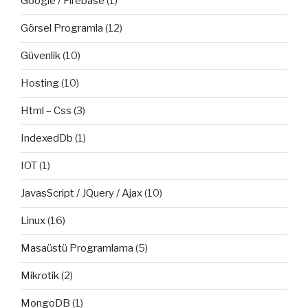
Google / Firebase
(1)
Görsel Programla
(12)
Güvenlik
(10)
Hosting
(10)
Html – Css
(3)
IndexedDb
(1)
IOT
(1)
JavasScript / JQuery / Ajax
(10)
Linux
(16)
Masaüstü Programlama
(5)
Mikrotik
(2)
MongoDB
(1)