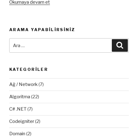
“C#
Okumaya devam et
ile
Firebird
Veritabanı
ARAMA YAPABILIRSINIZ
Kullanımı”
Ara:
Ara
KATEGORILER
Ağ / Network
(7)
Algoritma
(22)
C# .NET
(7)
Codeigniter
(2)
Domain
(2)