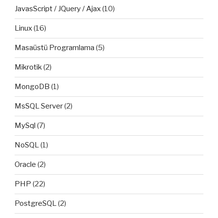
JavasScript / JQuery / Ajax
(10)
Linux
(16)
Masaüstü Programlama
(5)
Mikrotik
(2)
MongoDB
(1)
MsSQL Server
(2)
MySql
(7)
NoSQL
(1)
Oracle
(2)
PHP
(22)
PostgreSQL
(2)