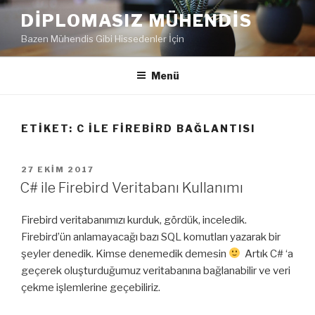
İçeriğe
DIPLOMASIZ MÜHENDIS
geç
Bazen Mühendis Gibi Hissedenler İçin
Menü
ETIKET:
C ILE FIREBIRD BAĞLANTISI
YAYIM
27 EKIM 2017
TARIHI
C# ile Firebird Veritabanı Kullanımı
Firebird veritabanımızı kurduk, gördük, inceledik.
Firebird’ün anlamayacağı bazı SQL komutları yazarak bir
şeyler denedik. Kimse denemedik demesin
Artık C# ‘a
geçerek oluşturduğumuz veritabanına bağlanabilir ve veri
çekme işlemlerine geçebiliriz.