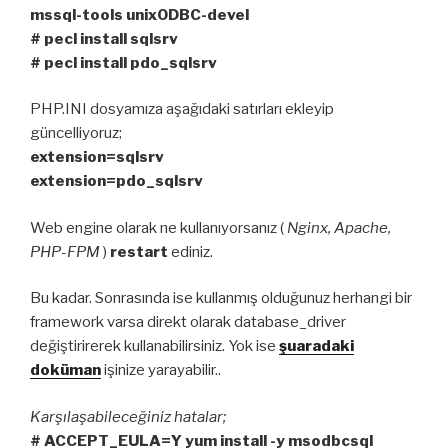
mssql-tools unixODBC-devel
# pecl install sqlsrv
# pecl install pdo_sqlsrv
PHP.INI dosyamıza aşağıdaki satırları ekleyip
güncelliyoruz;
extension=sqlsrv
extension=pdo_sqlsrv
Web engine olarak ne kullanıyorsanız (
Nginx, Apache,
PHP-FPM
)
restart
ediniz.
Bu kadar. Sonrasında ise kullanmış olduğunuz herhangi bir
framework varsa direkt olarak database_driver
değiştirirerek kullanabilirsiniz. Yok ise
şuaradaki
doküman
işinize yarayabilir..
Karşılaşabileceğiniz hatalar;
# ACCEPT_EULA=Y yum install -y msodbcsql