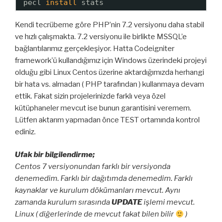
pecl 
install
stats
Kendi tecrübeme göre PHP’nin 7.2 versiyonu daha stabil
ve hızlı çalışmakta. 7.2 versiyonu ile birlikte MSSQL’e
bağlantılarımız gerçekleşiyor. Hatta Codeigniter
framework’ü kullandığımız için Windows üzerindeki projeyi
olduğu gibi Linux Centos üzerine aktardığımızda herhangi
bir hata vs. almadan ( PHP tarafından ) kullanmaya devam
ettik. Fakat sizin projelerinizde farklı veya özel
kütüphaneler mevcut ise bunun garantisini veremem.
Lütfen aktarım yapmadan önce TEST ortamında kontrol
ediniz.
Ufak bir bilgilendirme;
Centos 7 versiyonundan farklı bir versiyonda
denemedim. Farklı bir dağıtımda denemedim. Farklı
kaynaklar ve kurulum dökümanları mevcut. Aynı
zamanda kurulum sırasında
UPDATE
işlemi mevcut.
Linux ( diğerlerinde de mevcut fakat bilen bilir
)