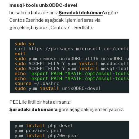
mssql-tools unixODBC-devel
bu satırda hata alırsanız
Şuradaki doküman
‘a
göre
Centos üzerinde aşağıdaki işlemleri sırasıyla
gerçekleştiriyoruz ( Centos 7 – Redhat ).
sudo
su
curl https:
//packages
.microsoft.com
/config/r
exit
sudo
yum remove unixODBC-utf16 unixODBC-utf1
sudo
ACCEPT_EULA=Y yum 
install
msodbcsql17
sudo
ACCEPT_EULA=Y yum 
install
mssql-tools
echo
'export PATH="$PATH:/opt/mssql-tools/bi
echo
'export PATH="$PATH:/opt/mssql-tools/bi
source
~/.bashrc
sudo
yum 
install
unixODBC-devel
PECL ile ilgili bir hata alırsanız ;
Şuradaki doküman’a
göre aşağıdaki işlemleri yapınız.
yum 
install
php-devel
yum provides pecl
yum 
install
php70w-pear