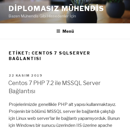
İçeriğe
DIPLOMASIZ MÜHENDIS
geç
Bazen Mühendis Gibi Hissedenler İçin
Menü
ETIKET:
CENTOS 7 SQLSERVER
BAĞLANTISI
YAYIM
22 KASIM 2019
TARIHI
Centos 7 PHP 7.2 ile MSSQL Server
Bağlantısı
Projelerimizde genellikle PHP alt yapısı kullanmaktayız.
Projenin bir bölümü MSSQL server ile bağlantılı çalıştığı
için Linux web server’lar ile bağlantı yapamıyorduk. Bunun
için Windows bir sunucu üzerinden IIS üzerine apache