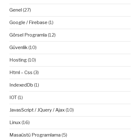
Genel
(27)
Google / Firebase
(1)
Görsel Programla
(12)
Güvenlik
(10)
Hosting
(10)
Html – Css
(3)
IndexedDb
(1)
IOT
(1)
JavasScript / JQuery / Ajax
(10)
Linux
(16)
Masaüstü Programlama
(5)