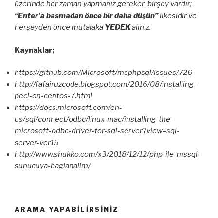
üzerinde her zaman yapmanız gereken birşey vardır;
“Enter’a basmadan önce bir daha düşün”
ilkesidir ve
herşeyden önce mutalaka
YEDEK
alınız.
Kaynaklar;
https://github.com/Microsoft/msphpsql/issues/726
http://fafairuzcode.blogspot.com/2016/08/installing-
pecl-on-centos-7.html
https://docs.microsoft.com/en-
us/sql/connect/odbc/linux-mac/installing-the-
microsoft-odbc-driver-for-sql-server?view=sql-
server-ver15
http://www.shukko.com/x3/2018/12/12/php-ile-mssql-
sunucuya-baglanalim/
ARAMA YAPABILIRSINIZ