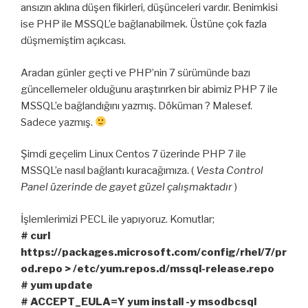
ansızın aklına düşen fikirleri, düşünceleri vardır. Benimkisi
ise PHP ile MSSQL’e bağlanabilmek. Üstüne çok fazla
düşmemiştim açıkcası.
Aradan günler geçti ve PHP’nin 7 sürümünde bazı
güncellemeler olduğunu araştırırken bir abimiz PHP 7 ile
MSSQL’e bağlandığını yazmış. Döküman ? Malesef.
Sadece yazmış.
Şimdi geçelim Linux Centos 7 üzerinde PHP 7 ile
MSSQL’e nasıl bağlantı kuracağımıza. (
Vesta Control
Panel üzerinde de gayet güzel çalışmaktadır
)
İşlemlerimizi PECL ile yapıyoruz. Komutlar;
# curl
https://packages.microsoft.com/config/rhel/7/pr
od.repo > /etc/yum.repos.d/mssql-release.repo
# yum update
# ACCEPT_EULA=Y yum install -y msodbcsql