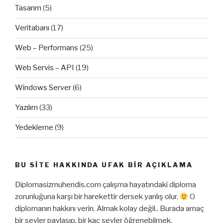
Tasarım
(5)
Veritabanı
(17)
Web – Performans
(25)
Web Servis – API
(19)
Windows Server
(6)
Yazılım
(33)
Yedekleme
(9)
BU SITE HAKKINDA UFAK BIR AÇIKLAMA
Diplomasizmuhendis.com çalışma hayatındaki diploma
zorunluğuna karşı bir harekettir dersek yanlış olur.
O
diplomanın hakkını verin. Almak kolay değil.. Burada amaç
bir şeyler paylaşıp, bir kaç şeyler öğrenebilmek.