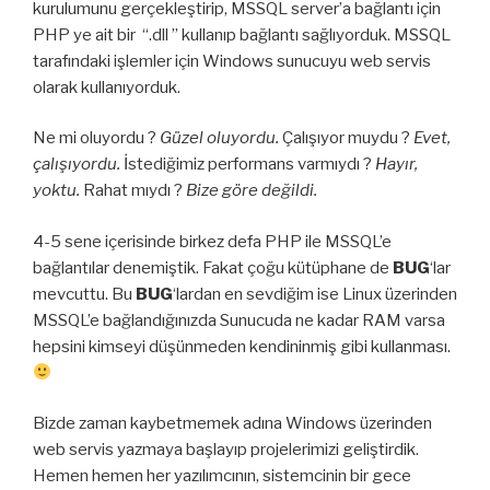
kurulumunu gerçekleştirip, MSSQL server’a bağlantı için
PHP ye ait bir “.dll ” kullanıp bağlantı sağlıyorduk. MSSQL
tarafındaki işlemler için Windows sunucuyu web servis
olarak kullanıyorduk.
Ne mi oluyordu ?
Güzel oluyordu.
Çalışıyor muydu ?
Evet,
çalışıyordu.
İstediğimiz performans varmıydı ?
Hayır,
yoktu.
Rahat mıydı ?
Bize göre değildi.
4-5 sene içerisinde birkez defa PHP ile MSSQL’e
bağlantılar denemiştik. Fakat çoğu kütüphane de
BUG
‘lar
mevcuttu. Bu
BUG
‘lardan en sevdiğim ise Linux üzerinden
MSSQL’e bağlandığınızda Sunucuda ne kadar RAM varsa
hepsini kimseyi düşünmeden kendininmiş gibi kullanması.
Bizde zaman kaybetmemek adına Windows üzerinden
web servis yazmaya başlayıp projelerimizi geliştirdik.
Hemen hemen her yazılımcının, sistemcinin bir gece