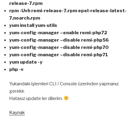
release-7.rpm
rpm -Uvh remi-release-7.rpm epel-release-latest-
7.noarch.rpm
yum install yum-utils
yum-config-manager –enable remi-php72
yum-config-manager –disable remi-php56
yum-config-manager –disable remi-php70
yum-config-manager –disable remi-php71
yum update -y
php -v
Yukarıdaki işlemleri CLI / Console üzerinden yapmanız
gerekir.
Hatasız update ler dilerim.
Kaynak