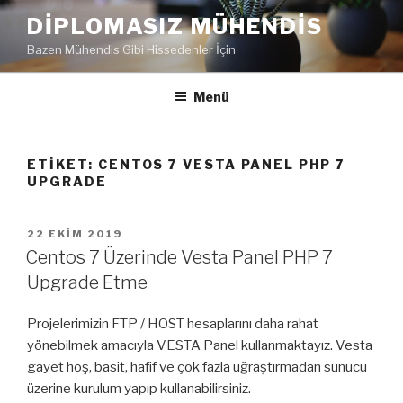
İçeriğe
DIPLOMASIZ MÜHENDIS
geç
Bazen Mühendis Gibi Hissedenler İçin
Menü
ETIKET:
CENTOS 7 VESTA PANEL PHP 7
UPGRADE
YAYIM
22 EKIM 2019
TARIHI
Centos 7 Üzerinde Vesta Panel PHP 7
Upgrade Etme
Projelerimizin FTP / HOST hesaplarını daha rahat
yönebilmek amacıyla VESTA Panel kullanmaktayız. Vesta
gayet hoş, basit, hafif ve çok fazla uğraştırmadan sunucu
üzerine kurulum yapıp kullanabilirsiniz.