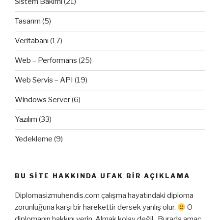
Sistem Bakımı
(21)
Tasarım
(5)
Veritabanı
(17)
Web – Performans
(25)
Web Servis – API
(19)
Windows Server
(6)
Yazılım
(33)
Yedekleme
(9)
BU SITE HAKKINDA UFAK BIR AÇIKLAMA
Diplomasizmuhendis.com çalışma hayatındaki diploma
zorunluğuna karşı bir harekettir dersek yanlış olur.
O
diplomanın hakkını verin. Almak kolay değil.. Burada amaç