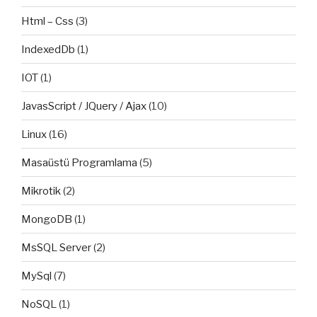
Html – Css
(3)
IndexedDb
(1)
IOT
(1)
JavasScript / JQuery / Ajax
(10)
Linux
(16)
Masaüstü Programlama
(5)
Mikrotik
(2)
MongoDB
(1)
MsSQL Server
(2)
MySql
(7)
NoSQL
(1)