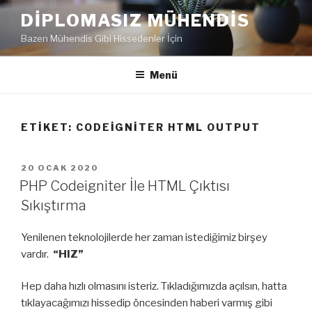
İçeriğe
DIPLOMASIZ MÜHENDIS
geç
Bazen Mühendis Gibi Hissedenler İçin
Menü
ETIKET:
CODEIGNITER HTML OUTPUT
YAYIM
20 OCAK 2020
TARIHI
PHP Codeigniter İle HTML Çıktısı
Sıkıştırma
Yenilenen teknolojilerde her zaman istediğimiz birşey
vardır.
“HIZ”
Hep daha hızlı olmasını isteriz. Tıkladığımızda açılsın, hatta
tıklayacağımızı hissedip öncesinden haberi varmış gibi