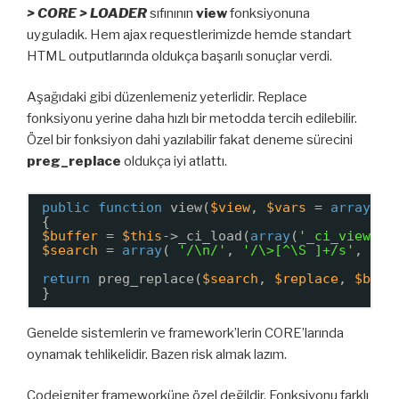
> CORE > LOADER
sıfınının
view
fonksiyonuna
uyguladık. Hem ajax requestlerimizde hemde standart
HTML outputlarında oldukça başarılı sonuçlar verdi.
Aşağıdaki gibi düzenlemeniz yeterlidir. Replace
fonksiyonu yerine daha hızlı bir metodda tercih edilebilir.
Özel bir fonksiyon dahi yazılabilir fakat deneme sürecini
preg_replace
oldukça iyi atlattı.
public
function
view(
$view
, 
$vars
= 
array
(),
{
$buffer
= 
$this
->_ci_load(
array
(
'_ci_view'
=
$search
= 
array
( 
'/\n/'
, 
'/\>[^\S ]+/s'
, 
'/[
return
preg_replace(
$search
, 
$replace
, 
$buff
}
Genelde sistemlerin ve framework’lerin CORE’larında
oynamak tehlikelidir. Bazen risk almak lazım.
Codeigniter frameworküne özel değildir. Fonksiyonu farklı