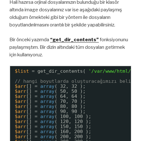
Hali hazırsa orjinal dosyalarınızın bulunduğu bir klasör
altında image dosyalarınız var ise aşağıdaki paylaşmış
olduğum örnekteki gibi bir yöntem ile dosyaların
boyutlandırılmasını orantılı bir şekilde yapabilirsiniz.
Bir önceki yazımda
“get_dir_contents”
fonksiyonunu
paylaşmıştım. Bir dizin altındaki tüm dosyaları getirmek
için kullanıyoruz.
$list
= get_dir_contents( 
'/var/www/html/cro
// hangi boyutlarda oluşturacağımızı belirti
$arr
[] = 
array
( 32, 32 );
$arr
[] = 
array
( 50, 50 );
$arr
[] = 
array
( 64, 64 );
$arr
[] = 
array
( 70, 70 );
$arr
[] = 
array
( 80, 80 );
$arr
[] = 
array
( 90, 90 );
$arr
[] = 
array
( 100, 100 );
$arr
[] = 
array
( 120, 120 );
$arr
[] = 
array
( 150, 150 );
$arr
[] = 
array
( 160, 200 );
$arr
[] = 
array
( 200, 200 );