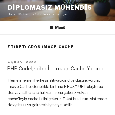
İçeriğe
DIPLOMASIZ MÜHENDIS
geç
Bazen Mühendis Gibi Hissedenler İçin
Menü
ETIKET:
CRON IMAGE CACHE
YAYIM
6 ŞUBAT 2020
TARIHI
PHP CodeIgniter İle İmage Cache Yapımı
Hemen hemen herkesin ihtiyacıdır diye düşünüyorum.
İmage Cache. Genellikle bir tane PROXY URL oluşturup
dosyaya ait cache hali varsa onu çekeriz yoksa
cache’leyip cache halini çekeriz. Fakat bu durum sistemde
dosyalarınızın gelmesini yavaşlatabilir.