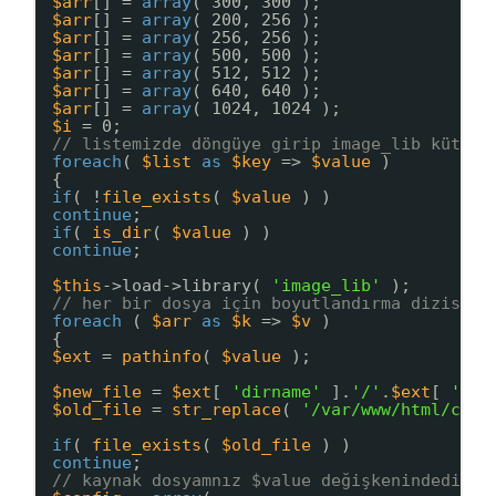
$arr
[] = 
array
( 300, 300 );
$arr
[] = 
array
( 200, 256 );
$arr
[] = 
array
( 256, 256 );
$arr
[] = 
array
( 500, 500 );
$arr
[] = 
array
( 512, 512 );
$arr
[] = 
array
( 640, 640 );
$arr
[] = 
array
( 1024, 1024 );
$i
= 0;
// listemizde döngüye girip image_lib kütüph
foreach
( 
$list
as
$key
=> 
$value
)
{
if
( !
file_exists
( 
$value
) )
continue
;
if
( 
is_dir
( 
$value
) )
continue
;
$this
->load->library( 
'image_lib'
);
// her bir dosya için boyutlandırma dizisine
foreach
( 
$arr
as
$k
=> 
$v
)
{
$ext
= 
pathinfo
( 
$value
);
$new_file
= 
$ext
[ 
'dirname'
].
'/'
.
$ext
[ 
'fil
$old_file
= 
str_replace
( 
'/var/www/html/cron
if
( 
file_exists
( 
$old_file
) )
continue
;
// kaynak dosyamnız $value değişkenindedir.