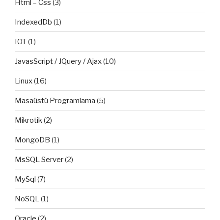
Html – Css
(3)
IndexedDb
(1)
IOT
(1)
JavasScript / JQuery / Ajax
(10)
Linux
(16)
Masaüstü Programlama
(5)
Mikrotik
(2)
MongoDB
(1)
MsSQL Server
(2)
MySql
(7)
NoSQL
(1)
Oracle
(2)