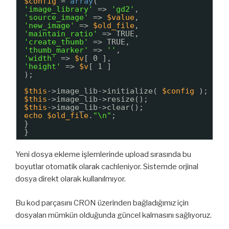
$config
= 
array
(
'image_library'
=> 
'gd2'
,
'source_image'
=> 
$value
,
'new_image'
=> 
$old_file
,
'maintain_ratio'
=> TRUE,
'create_thumb'
=> TRUE,
'thumb_marker'
=> 
''
,
'width'
=> 
$v
[ 0 ],
'height'
=> 
$v
[ 1 ]
);
$this
->image_lib->initialize( 
$config
);
$this
->image_lib->resize();
$this
->image_lib->clear();
echo
$old_file
.
"\n"
;
}
}
Yeni dosya ekleme işlemlerinde upload sırasında bu
boyutlar otomatik olarak cachleniyor. Sistemde orjinal
dosya direkt olarak kullanılmıyor.
Bu kod parçasını CRON üzerinden bağladığımız için
dosyaları mümkün olduğunda güncel kalmasını sağlıyoruz.