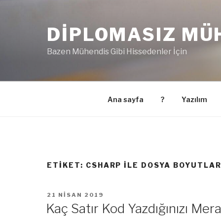
İçeriğe
geç
DIPLOMASIZ MÜ
Bazen Mühendis Gibi Hissedenler İçin
Ana sayfa
?
Yazılım
ETIKET:
CSHARP ILE DOSYA BOYUTLAR
YAYIM
21 NISAN 2019
TARIHI
Kaç Satır Kod Yazdığınızı Mera