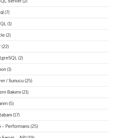
QL Server
(2)
ql
(7)
SQL
(1)
cle
(2)
P
(22)
tgreSQL
(2)
hon
(1)
ver / Sunucu
(25)
(
"\r\n"
, 
"\r"
);
tem Bakımı
(21)
iyonu ile dosya boyutu hesaplanıyor ( b, kb, 
arım
(5)
xtBox1.Text, 
""
), BoyutHesapla( item.Length )
tabanı
(17)
ıyoruz..
 – Performans
(25)
 Servis – API
(19)