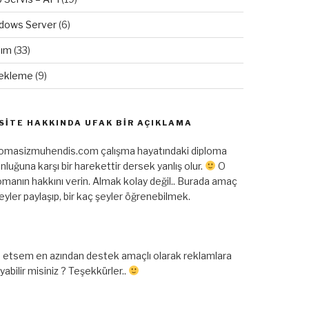
dows Server
(6)
lım
(33)
ekleme
(9)
SITE HAKKINDA UFAK BIR AÇIKLAMA
lomasizmuhendis.com çalışma hayatındaki diploma
nluğuna karşı bir harekettir dersek yanlış olur.
O
omanın hakkını verin. Almak kolay değil.. Burada amaç
şeyler paylaşıp, bir kaç şeyler öğrenebilmek.
 etsem en azından destek amaçlı olarak reklamlara
ayabilir misiniz ? Teşekkürler..