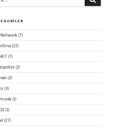
TEGORILER
/ Network
(7)
oritma
(22)
.NET
(7)
eigniter
(2)
ain
(2)
or
(3)
tronik
(1)
32
(1)
el
(27)