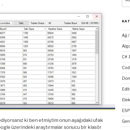
KA
Ağ 
Alg
C# 
Cod
Dom
Edit
Elek
ESP
 ediyorsanız ki ben etmiştim onun aşağıdaki ufak
Gen
 Google üzerindeki araştırmalar sonucu bir klasör