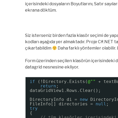
içerisindeki dosyaların Boyutlarını, Satır sayılar
ekrana döktüm.
Siz isterseniz birden fazla klasör seçimi de yap
kodları aşağıda yer almaktadır. Proje C#.NET ta
çıkartabildim
Daha farklı yöntemler olabilir
Form üzerinden seçilen klasörün içerisindeki do
datagrid nesnesine ekliyor.
if
(!Directory.Exists(
@""
+ textB
return
;
dataGridView1.Rows.Clear();
DirectoryInfo di = 
new
DirectoryI
FileInfo[] directories = 
null
;
try
{
// tüm klasörler içerisindeki