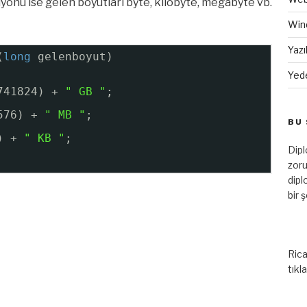
onu ise gelen boyutları byte, kilobyte, megabyte vb.
Win
Yazı
(
long
gelenboyut)
Yed
741824) + 
" GB "
;
576) + 
" MB "
;
BU 
) + 
" KB "
;
Dip
zoru
dipl
bir 
Rica
tıkl