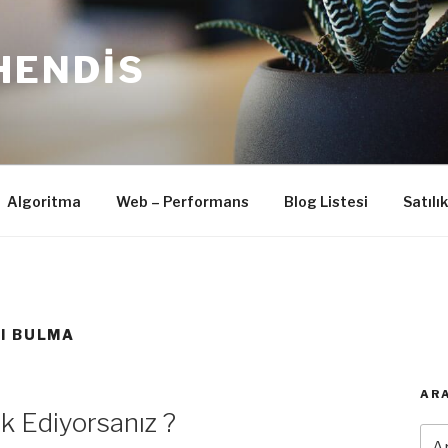
HENDIS
Algoritma
Web – Performans
Blog Listesi
Satılı
I BULMA
ARA
k Ediyorsanız ?
Ara