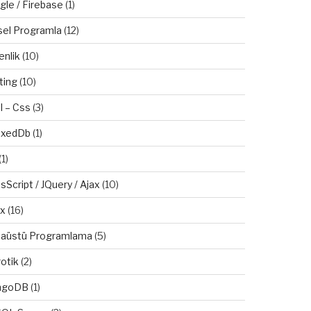
gle / Firebase
(1)
sel Programla
(12)
enlik
(10)
ting
(10)
l – Css
(3)
exedDb
(1)
(1)
sScript / JQuery / Ajax
(10)
ux
(16)
aüstü Programlama
(5)
otik
(2)
ngoDB
(1)
ldi.