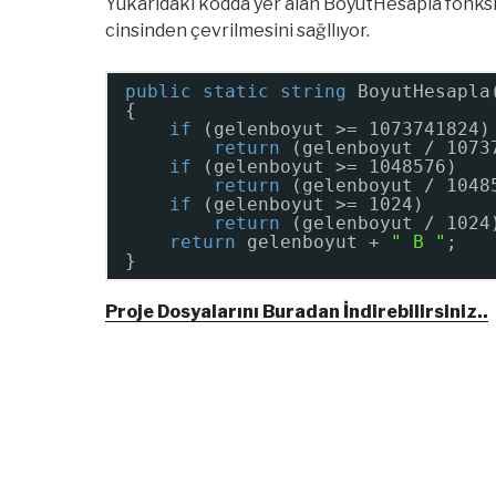
Yukarıdaki kodda yer alan BoyutHesapla fonksiy
cinsinden çevrilmesini sağllıyor.
public
static
string
BoyutHesapla
{
if
(gelenboyut >= 1073741824)
return
(gelenboyut / 1073
if
(gelenboyut >= 1048576)
return
(gelenboyut / 1048
if
(gelenboyut >= 1024)
return
(gelenboyut / 1024
return
gelenboyut + 
" B "
;
}
Proje Dosyalarını Buradan İndirebilirsiniz..