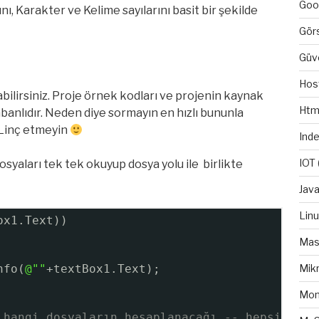
Goo
ını, Karakter ve Kelime sayılarını basit bir şekilde
Gör
Güv
Hos
abilirsiniz. Proje örnek kodları ve projenin kaynak
Htm
banlıdır. Neden diye sormayın en hızlı bununla
. Linç etmeyin
Ind
IOT
syaları tek tek okuyup dosya yolu ile birlikte
Java
Lin
ox1.Text))
Mas
Mikr
nfo(
@""
+textBox1.Text);
Mo
 hangi dosyaların hesaplanacağı -- hepsi seçi