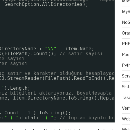
MsS
, SearchOption.AllDirectories); 
MyS
No
Ora
PH
DirectoryName + 
"\\"
+ item.Name;
s(FilePath).Count(); 
// satır sayısı
Pos
me sayısı
ter sayısı
Pyt
aç satır ve karakter olduğunu hesaplayacağız.
Ser
IO.StreamReader(FilePath).ReadToEnd().Replace
Sis
 '
).Length;
mız bilgileri aktarıyoruz. BoyutHesapla fonks
Tas
ame, item.DirectoryName.ToString().Replace(te
Veri
s.Count - 1 ).ToString();
)+
" ( "
+total+
" ) "
; 
// toplam boyutu hesapla
Web
Web