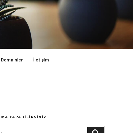
k Domainler
İletişim
MA YAPABILIRSINIZ
:
Ara