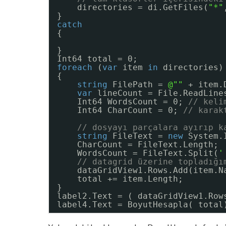
directories = di.GetFiles(
"*"
}
catch
{
}
Int64 total = 0;
foreach
(
var
item 
in
directories)
{
string
FilePath = 
@""
+ item.
var
lineCount = File.ReadLine
Int64 WordsCount = 0; 
// keli
Int64 CharCount = 0; 
// karak
// dosyayı parçalara ayırıp k
string
FileText = 
new
System.
CharCount = FileText.Length;
WordsCount = FileText.Split(
'
// datagrid üzerine topladığı
dataGridView1.Rows.Add(item.N
total += item.Length;
}
label2.Text = ( dataGridView1.Row
label4.Text = BoyutHesapla( total