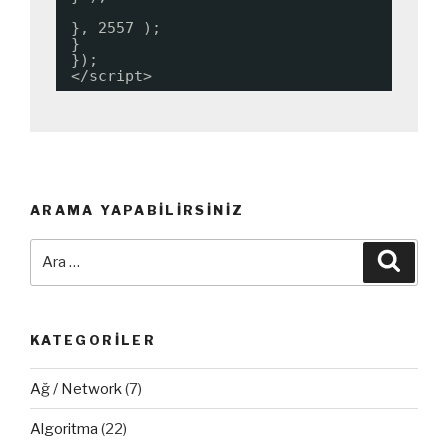
}, 2557 );
}
});
</script>
ARAMA YAPABILIRSINIZ
Ara:
Ara
KATEGORILER
Ağ / Network
(7)
Algoritma
(22)