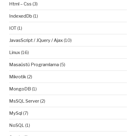
Html – Css
(3)
IndexedDb
(1)
IOT
(1)
JavasScript / JQuery / Ajax
(10)
Linux
(16)
Masaüstü Programlama
(5)
Mikrotik
(2)
MongoDB
(1)
MsSQL Server
(2)
MySql
(7)
NoSQL
(1)