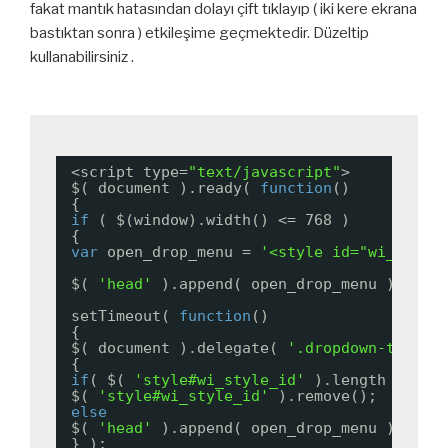
fakat mantık hatasından dolayı çift tıklayıp ( iki kere ekrana
bastıktan sonra ) etkileşime geçmektedir. Düzeltip
kullanabilirsiniz .
<script type=
"text/javascript"
>
$( document ).ready( 
function
()
{
if
( $(window).width() <= 768 )
{
var
open_drop_menu = 
'<style id="wi_style
$( 
'head'
).append( open_drop_menu );
setTimeout( 
function
()
{
$( document ).delegate( 
'.dropdown-toggle
{
if
( $( 
'style#wi_style_id'
).length > 0 )
$( 
'style#wi_style_id'
).remove();
else
$( 
'head'
).append( open_drop_menu );
} );