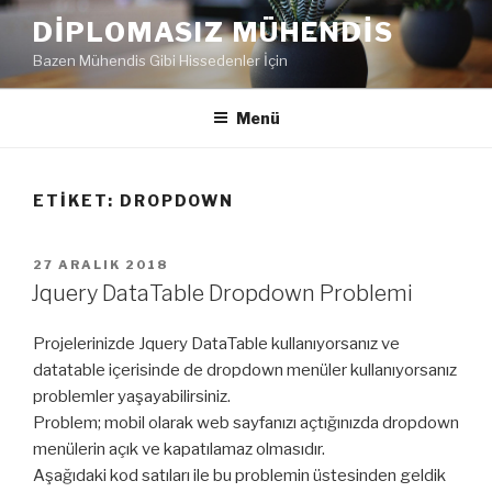
İçeriğe
DIPLOMASIZ MÜHENDIS
geç
Bazen Mühendis Gibi Hissedenler İçin
Menü
ETIKET:
DROPDOWN
YAYIM
27 ARALIK 2018
TARIHI
Jquery DataTable Dropdown Problemi
Projelerinizde Jquery DataTable kullanıyorsanız ve
datatable içerisinde de dropdown menüler kullanıyorsanız
problemler yaşayabilirsiniz.
Problem; mobil olarak web sayfanızı açtığınızda dropdown
menülerin açık ve kapatılamaz olmasıdır.
Aşağıdaki kod satıları ile bu problemin üstesinden geldik