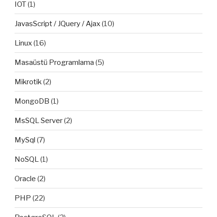
IOT
(1)
JavasScript / JQuery / Ajax
(10)
Linux
(16)
Masaüstü Programlama
(5)
Mikrotik
(2)
MongoDB
(1)
MsSQL Server
(2)
MySql
(7)
NoSQL
(1)
Oracle
(2)
PHP
(22)