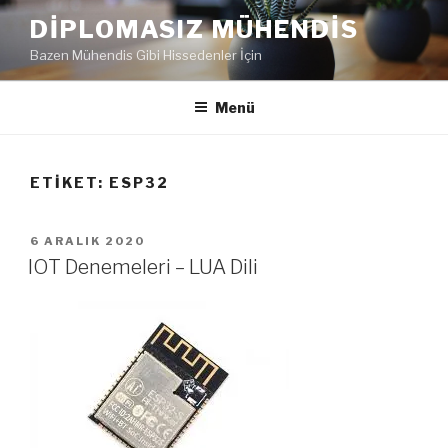
İçeriğe
DIPLOMASIZ MÜHENDIS
geç
Bazen Mühendis Gibi Hissedenler İçin
Menü
ETIKET:
ESP32
YAYIM
6 ARALIK 2020
TARIHI
IOT Denemeleri – LUA Dili