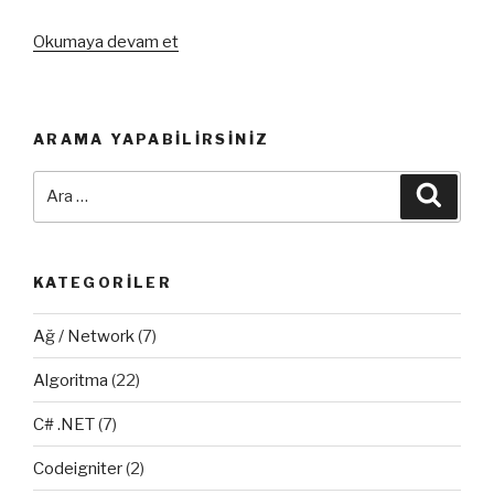
“IOT
Okumaya devam et
Denemeleri
–
LUA
ARAMA YAPABILIRSINIZ
Dili”
Ara:
Ara
KATEGORILER
Ağ / Network
(7)
Algoritma
(22)
C# .NET
(7)
Codeigniter
(2)