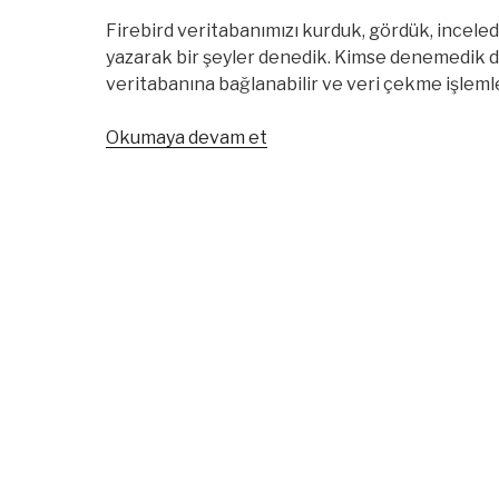
Firebird veritabanımızı kurduk, gördük, incele
yazarak bir şeyler denedik. Kimse denemedik
veritabanına bağlanabilir ve veri çekme işlemle
“C#
Okumaya devam et
ile
Firebird
Veritabanı
Kullanımı”