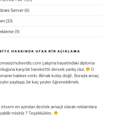
dows Server
(6)
lım
(33)
ekleme
(9)
SITE HAKKINDA UFAK BIR AÇIKLAMA
lomasizmuhendis.com çalışma hayatındaki diploma
nluğuna karşı bir harekettir dersek yanlış olur.
O
omanın hakkını verin. Almak kolay değil.. Burada amaç
şeyler paylaşıp, bir kaç şeyler öğrenebilmek.
 etsem en azından destek amaçlı olarak reklamlara
ayabilir misiniz ? Teşekkürler..