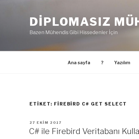
İçeriğe
geç
DIPLOMASIZ MÜ
Bazen Mühendis Gibi Hissedenler İçin
Ana sayfa
?
Yazılım
ETIKET:
FIREBIRD C# GET SELECT
YAYIM
27 EKIM 2017
TARIHI
C# ile Firebird Veritabanı Kull