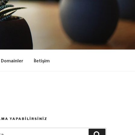
k Domainler
İletişim
MA YAPABILIRSINIZ
:
Ara