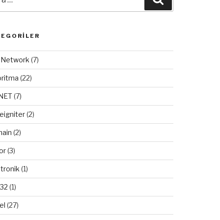
TEGORILER
/ Network
(7)
oritma
(22)
.NET
(7)
eigniter
(2)
ain
(2)
or
(3)
tronik
(1)
32
(1)
el
(27)