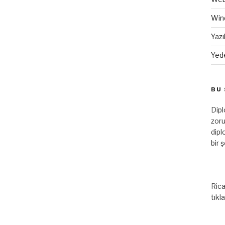
Win
Yazı
Yed
BU 
Dip
zoru
dipl
bir 
Rica
tıkl