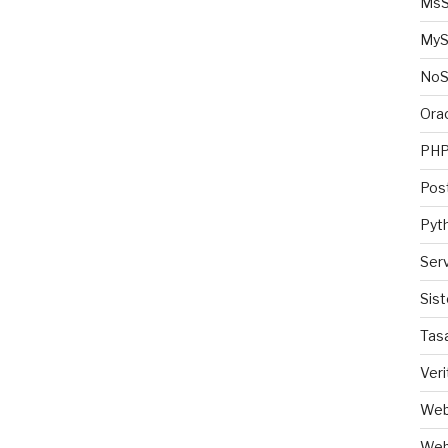
MsS
MyS
No
Ora
PH
Pos
Pyt
Ser
Sis
Tas
Veri
Web
Web