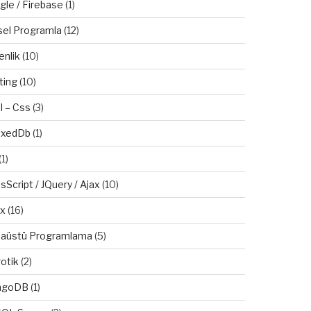
gle / Firebase
(1)
sel Programla
(12)
enlik
(10)
ting
(10)
l – Css
(3)
exedDb
(1)
(1)
sScript / JQuery / Ajax
(10)
ux
(16)
aüstü Programlama
(5)
otik
(2)
ngoDB
(1)