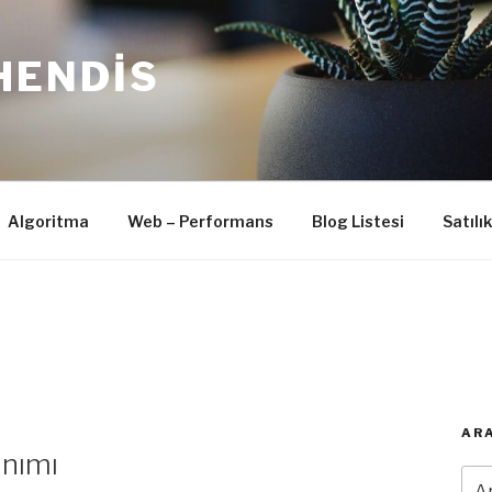
HENDIS
Algoritma
Web – Performans
Blog Listesi
Satılı
ARA
anımı
Ara