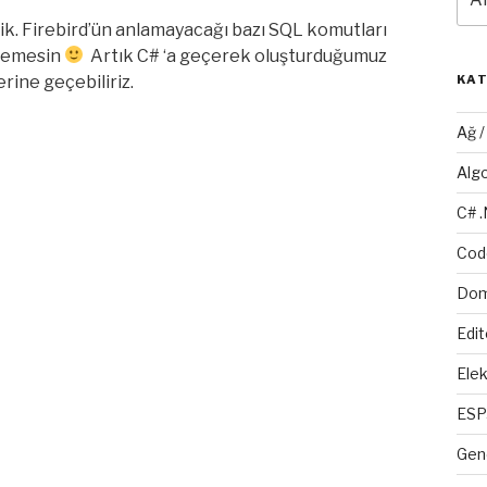
dik. Firebird’ün anlamayacağı bazı SQL komutları
 demesin
Artık C# ‘a geçerek oluşturduğumuz
rine geçebiliriz.
KA
Ağ 
Alg
C# 
Cod
Dom
Edit
Elek
ESP
Gen