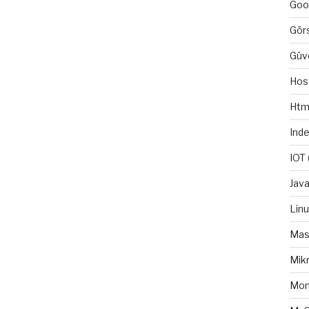
Goo
Gör
Güv
Hos
Htm
Ind
IOT
Java
Lin
Mas
Mikr
Mo