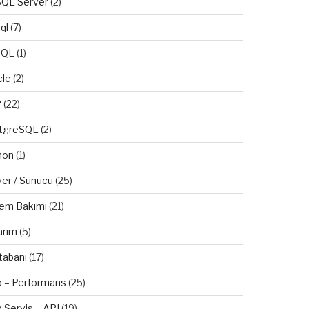
QL Server
(2)
ql
(7)
SQL
(1)
cle
(2)
P
(22)
tgreSQL
(2)
hon
(1)
ver / Sunucu
(25)
tem Bakımı
(21)
arım
(5)
tabanı
(17)
 – Performans
(25)
 Servis – API
(19)