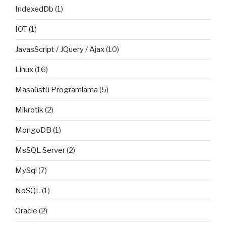
IndexedDb
(1)
IOT
(1)
JavasScript / JQuery / Ajax
(10)
Linux
(16)
Masaüstü Programlama
(5)
Mikrotik
(2)
MongoDB
(1)
MsSQL Server
(2)
MySql
(7)
NoSQL
(1)
Oracle
(2)