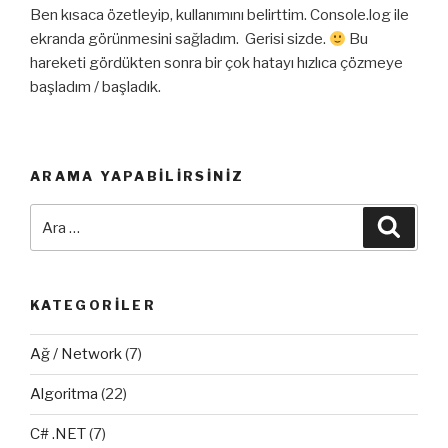
Ben kısaca özetleyip, kullanımını belirttim. Console.log ile
ekranda görünmesini sağladım. Gerisi sizde.
Bu
hareketi gördükten sonra bir çok hatayı hızlıca çözmeye
başladım / başladık.
ARAMA YAPABILIRSINIZ
Ara:
Ara
KATEGORILER
Ağ / Network
(7)
Algoritma
(22)
C# .NET
(7)