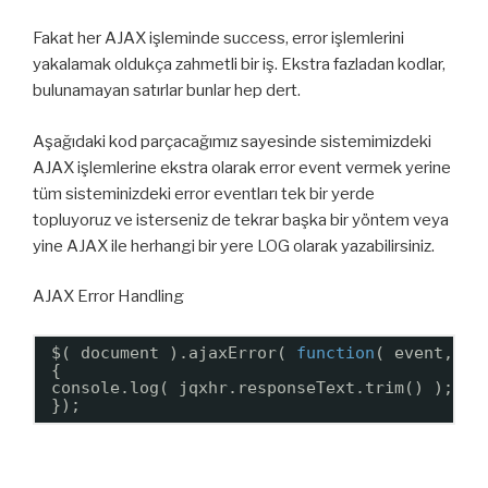
Fakat her AJAX işleminde success, error işlemlerini
yakalamak oldukça zahmetli bir iş. Ekstra fazladan kodlar,
bulunamayan satırlar bunlar hep dert.
Aşağıdaki kod parçacağımız sayesinde sistemimizdeki
AJAX işlemlerine ekstra olarak error event vermek yerine
tüm sisteminizdeki error eventları tek bir yerde
topluyoruz ve isterseniz de tekrar başka bir yöntem veya
yine AJAX ile herhangi bir yere LOG olarak yazabilirsiniz.
AJAX Error Handling
$( document ).ajaxError( 
function
( event, jq
{
console.log( jqxhr.responseText.trim() );
});