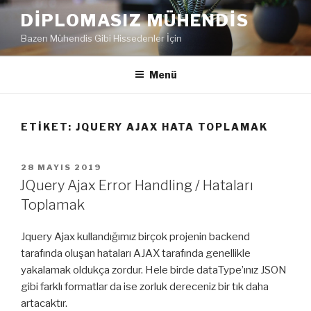
İçeriğe
DIPLOMASIZ MÜHENDIS
geç
Bazen Mühendis Gibi Hissedenler İçin
Menü
ETIKET:
JQUERY AJAX HATA TOPLAMAK
YAYIM
28 MAYIS 2019
TARIHI
JQuery Ajax Error Handling / Hataları
Toplamak
Jquery Ajax kullandığımız birçok projenin backend
tarafında oluşan hataları AJAX tarafında genellikle
yakalamak oldukça zordur. Hele birde dataType’ınız JSON
gibi farklı formatlar da ise zorluk dereceniz bir tık daha
artacaktır.