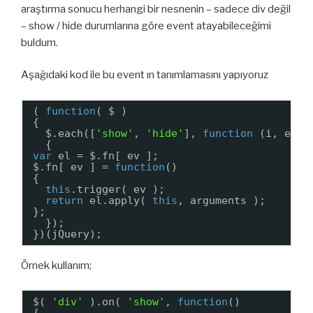
araştırma sonucu herhangi bir nesnenin – sadece div değil
– show / hide durumlarına göre event atayabileceğimi
buldum.
Aşağıdaki kod ile bu event ın tanımlamasını yapıyoruz
( 
function
( $ )
{
$.each([
'show'
, 
'hide'
], 
function
(i, ev)
{
var
el = $.fn[ ev ];
$.fn[ ev ] = 
function
()
{
this
.trigger( ev );
return
el.apply( 
this
, arguments );
};
});
})(jQuery);
Örnek kullanım;
$( 
'div'
).on( 
'show'
, 
function
()
{