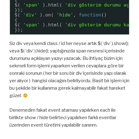
$( 
'span'
).html( 
'div gösterim durumu açık'
});
$( 
'div'
).on( 
'hide'
, 
function
()
{
$( 
'span'
).html( 
'div gösterim durumu kapal
});
Siz div veya kendi class / id her neyse artık $( ‘div’ ).show();
veya $( ‘div’ ).hide(); yaptığınızda span nesnesi içerisinde
durumunu açıklayan yazıyı yazacak. Bu ihtiyaç bizim için
sekmeli form işlemi yaparken verilen cevaplara göre bir
sonraki sorunun ( her bir soru bir div içerisinde yapı olarak
yer alıyor ) hangisi olacağını belirliyordu. Basit bir işlem için
bu şekilde bir kullanıma gerek kalmayabilir fakat hareket
güzel.
Denemedim fakat event ataması yapılırken each ile
birlikte show / hide belirteci yapılırken farklı eventlar
üzerinden event türetimi yapılabilir sanırım.