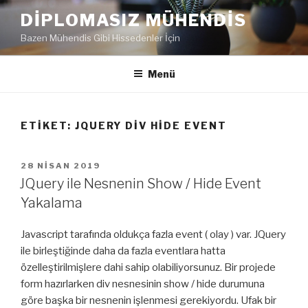
İçeriğe
DIPLOMASIZ MÜHENDIS
geç
Bazen Mühendis Gibi Hissedenler İçin
Menü
ETIKET:
JQUERY DIV HIDE EVENT
YAYIM
28 NISAN 2019
TARIHI
JQuery ile Nesnenin Show / Hide Event
Yakalama
Javascript tarafında oldukça fazla event ( olay ) var. JQuery
ile birleştiğinde daha da fazla eventlara hatta
özelleştirilmişlere dahi sahip olabiliyorsunuz. Bir projede
form hazırlarken div nesnesinin show / hide durumuna
göre başka bir nesnenin işlenmesi gerekiyordu. Ufak bir