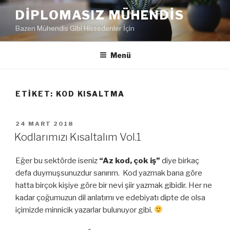
İçeriğe
DIPLOMASIZ MÜHENDIS
geç
Bazen Mühendis Gibi Hissedenler İçin
Menü
ETIKET:
KOD KISALTMA
YAYIM
24 MART 2018
TARIHI
Kodlarımızı Kısaltalım Vol.1
Eğer bu sektörde iseniz
“Az kod, çok iş”
diye birkaç
defa duymuşsunuzdur sanırım. Kod yazmak bana göre
hatta birçok kişiye göre bir nevi şiir yazmak gibidir. Her ne
kadar çoğumuzun dil anlatımı ve edebiyatı dipte de olsa
içimizde minnicik yazarlar bulunuyor gibi.