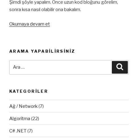
Şimdi şöyle yapalım. Önce uzun kod bloğunu görelim,
sonra kısa nasıl olabilir ona bakalım.
“Kodlarımızı
Okumaya devam et
Kısaltalım
Vol.1”
ARAMA YAPABILIRSINIZ
Ara:
Ara
KATEGORILER
Ağ / Network
(7)
Algoritma
(22)
C# .NET
(7)