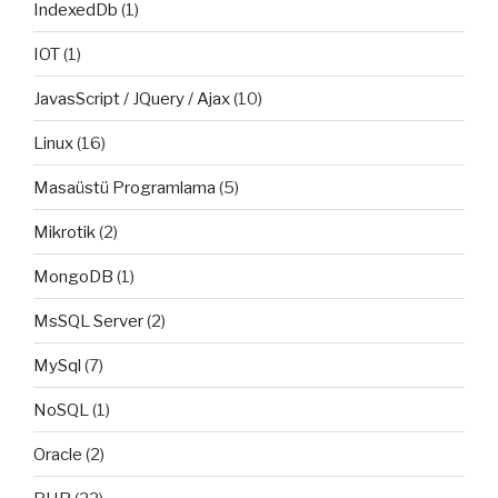
IndexedDb
(1)
IOT
(1)
JavasScript / JQuery / Ajax
(10)
Linux
(16)
Masaüstü Programlama
(5)
Mikrotik
(2)
MongoDB
(1)
MsSQL Server
(2)
MySql
(7)
NoSQL
(1)
Oracle
(2)