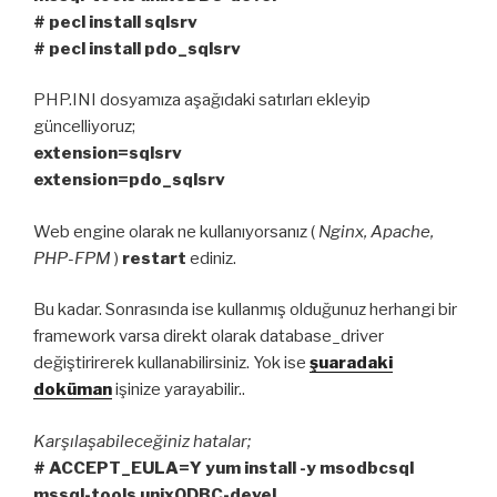
# pecl install sqlsrv
# pecl install pdo_sqlsrv
PHP.INI dosyamıza aşağıdaki satırları ekleyip
güncelliyoruz;
extension=sqlsrv
extension=pdo_sqlsrv
Web engine olarak ne kullanıyorsanız (
Nginx, Apache,
PHP-FPM
)
restart
ediniz.
Bu kadar. Sonrasında ise kullanmış olduğunuz herhangi bir
framework varsa direkt olarak database_driver
değiştirirerek kullanabilirsiniz. Yok ise
şuaradaki
doküman
işinize yarayabilir..
Karşılaşabileceğiniz hatalar;
# ACCEPT_EULA=Y yum install -y msodbcsql
mssql-tools unixODBC-devel