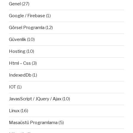
Genel
(27)
Google / Firebase
(1)
Görsel Programla
(12)
Güvenlik
(10)
Hosting
(10)
Html – Css
(3)
IndexedDb
(1)
IOT
(1)
JavasScript / JQuery / Ajax
(10)
Linux
(16)
Masaüstü Programlama
(5)