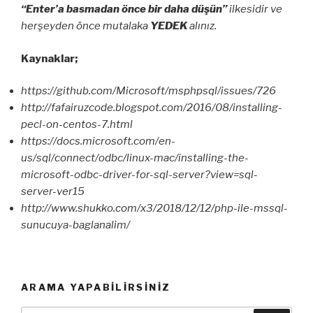
“Enter’a basmadan önce bir daha düşün”
ilkesidir ve
herşeyden önce mutalaka
YEDEK
alınız.
Kaynaklar;
https://github.com/Microsoft/msphpsql/issues/726
http://fafairuzcode.blogspot.com/2016/08/installing-
pecl-on-centos-7.html
https://docs.microsoft.com/en-
us/sql/connect/odbc/linux-mac/installing-the-
microsoft-odbc-driver-for-sql-server?view=sql-
server-ver15
http://www.shukko.com/x3/2018/12/12/php-ile-mssql-
sunucuya-baglanalim/
ARAMA YAPABILIRSINIZ