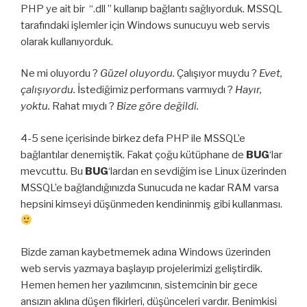
PHP ye ait bir “.dll ” kullanıp bağlantı sağlıyorduk. MSSQL
tarafındaki işlemler için Windows sunucuyu web servis
olarak kullanıyorduk.
Ne mi oluyordu ?
Güzel oluyordu.
Çalışıyor muydu ?
Evet,
çalışıyordu.
İstediğimiz performans varmıydı ?
Hayır,
yoktu.
Rahat mıydı ?
Bize göre değildi.
4-5 sene içerisinde birkez defa PHP ile MSSQL’e
bağlantılar denemiştik. Fakat çoğu kütüphane de
BUG
‘lar
mevcuttu. Bu
BUG
‘lardan en sevdiğim ise Linux üzerinden
MSSQL’e bağlandığınızda Sunucuda ne kadar RAM varsa
hepsini kimseyi düşünmeden kendininmiş gibi kullanması.
Bizde zaman kaybetmemek adına Windows üzerinden
web servis yazmaya başlayıp projelerimizi geliştirdik.
Hemen hemen her yazılımcının, sistemcinin bir gece
ansızın aklına düşen fikirleri, düşünceleri vardır. Benimkisi