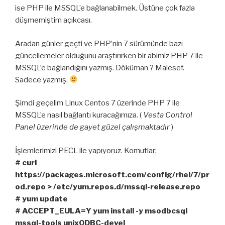
ise PHP ile MSSQL’e bağlanabilmek. Üstüne çok fazla
düşmemiştim açıkcası.
Aradan günler geçti ve PHP’nin 7 sürümünde bazı
güncellemeler olduğunu araştırırken bir abimiz PHP 7 ile
MSSQL’e bağlandığını yazmış. Döküman ? Malesef.
Sadece yazmış.
Şimdi geçelim Linux Centos 7 üzerinde PHP 7 ile
MSSQL’e nasıl bağlantı kuracağımıza. (
Vesta Control
Panel üzerinde de gayet güzel çalışmaktadır
)
İşlemlerimizi PECL ile yapıyoruz. Komutlar;
# curl
https://packages.microsoft.com/config/rhel/7/pr
od.repo > /etc/yum.repos.d/mssql-release.repo
# yum update
# ACCEPT_EULA=Y yum install -y msodbcsql
mssql-tools unixODBC-devel