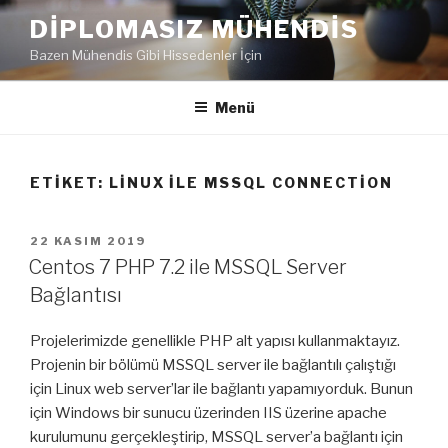
İçeriğe
DIPLOMASIZ MÜHENDIS
geç
Bazen Mühendis Gibi Hissedenler İçin
Menü
ETIKET:
LINUX ILE MSSQL CONNECTION
YAYIM
22 KASIM 2019
TARIHI
Centos 7 PHP 7.2 ile MSSQL Server
Bağlantısı
Projelerimizde genellikle PHP alt yapısı kullanmaktayız.
Projenin bir bölümü MSSQL server ile bağlantılı çalıştığı
için Linux web server’lar ile bağlantı yapamıyorduk. Bunun
için Windows bir sunucu üzerinden IIS üzerine apache
kurulumunu gerçekleştirip, MSSQL server’a bağlantı için