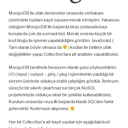
MongoDB ile ufak denemeler sırasında veritabanı
üzerindeki toplam kayıt sayısını merak etmiştim. Yabancısı
olduğum MongoDB ilk başlarda biraz zorlasada bazı
konularda çok da yormadı bizi. Merak sonrası küçük bir
kod bloğu ile işlemin yapılabildiğini gördüm. JavaScript (
Tam olarak böyle olmasa da
) kodları ile birlikte ufak
değişiklikler yapıp Collection’lara ait analizler yapabilirsiniz.
MongoDB tarafında tavsiyem olarak şunu söyleyebilirim.
I/O ( input / output – giriş / çıkış ) işlemlerinin yapıldığı bir
sistem üzerinde oldukça stabil çalıştığını gördük. İlerleyen
süreçte bir sıkıntı çıkartmaz ise birçok NoSQL
projelerinizde oldukça rahat bir şekilde kullanabilirsiniz.
Kurulum sırasında veya ilk başlarda klasik SQL’den farklı
gelecektir. Korkmayın alışırsınız.
Her bir Collection’a ait kayıt sayıları için aşağıdaki kod