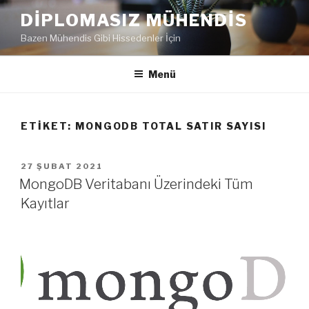
İçeriğe
DIPLOMASIZ MÜHENDIS
geç
Bazen Mühendis Gibi Hissedenler İçin
Menü
ETIKET:
MONGODB TOTAL SATIR SAYISI
YAYIM
27 ŞUBAT 2021
TARIHI
MongoDB Veritabanı Üzerindeki Tüm
Kayıtlar