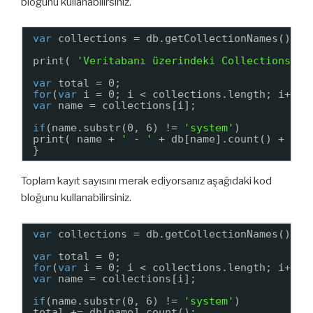
bloğunu kullanabilirsiniz.
var
collections = db.getCollectionNames();
print( 
'Veritabanı üzerindeki Collections:'
var
total = 0;
for
(
var
i = 0; i < collections.length; i++){
var
name = collections[i];
if
(name.substr(0, 6) != 
'system'
)
print( name + 
' - '
+ db[name].count() + 
' s
}
Toplam kayıt sayısını merak ediyorsanız aşağıdaki kod
bloğunu kullanabilirsiniz.
var
collections = db.getCollectionNames();
var
total = 0;
for
(
var
i = 0; i < collections.length; i++){
var
name = collections[i];
if
(name.substr(0, 6) != 
'system'
)
total += db[name].count();