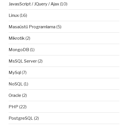
JavasScript / JQuery / Ajax
(10)
Linux
(16)
Masaüstü Programlama
(5)
Mikrotik
(2)
MongoDB
(1)
MsSQL Server
(2)
MySql
(7)
NoSQL
(1)
Oracle
(2)
PHP
(22)
PostgreSQL
(2)