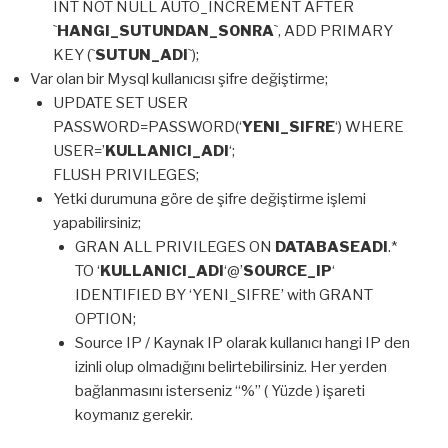
INT NOT NULL AUTO_INCREMENT AFTER
`
HANGI_SUTUNDAN_SONRA
`, ADD PRIMARY
KEY (`
SUTUN_ADI
`);
Var olan bir Mysql kullanıcısı şifre değiştirme;
UPDATE SET USER
PASSWORD=PASSWORD(‘
YENI_SIFRE
‘) WHERE
USER=’
KULLANICI_ADI
‘;
FLUSH PRIVILEGES;
Yetki durumuna göre de şifre değiştirme işlemi
yapabilirsiniz;
GRAN ALL PRIVILEGES ON
DATABASEADI
.*
TO ‘
KULLANICI_ADI
‘@’
SOURCE_IP
‘
IDENTIFIED BY ‘YENI_SIFRE’ with GRANT
OPTION;
Source IP / Kaynak IP olarak kullanıcı hangi IP den
izinli olup olmadığını belirtebilirsiniz. Her yerden
bağlanmasını isterseniz “%” ( Yüzde ) işareti
koymanız gerekir.