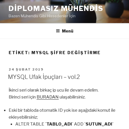
İçeriğe
DIPLOMASIZ MÜHENDIS
geç
Bazen Mühendis Gibi Hissedenler İçin
Menü
ETIKET:
MYSQL ŞIFRE DEĞIŞTIRME
YAYIM
24 ŞUBAT 2019
TARIHI
MYSQL Ufak İpuçları – vol.2
İkinci seri olarak birkaç ip ucu ile devam edelim.
Birinci seri için
BURADAN
ulaşabilirsiniz.
Eski bir tabloda otomatik ID yok ise aşağıdaki komut ile
ekleyebilirsiniz;
ALTER TABLE `
TABLO_ADI
` ADD `
SUTUN_ADI
`