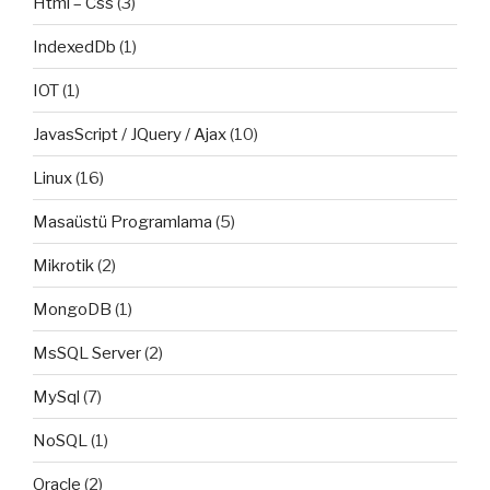
Html – Css
(3)
IndexedDb
(1)
IOT
(1)
JavasScript / JQuery / Ajax
(10)
Linux
(16)
Masaüstü Programlama
(5)
Mikrotik
(2)
MongoDB
(1)
MsSQL Server
(2)
MySql
(7)
NoSQL
(1)
Oracle
(2)