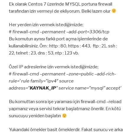
Ek olarak Centos 7 üzerinde MYSQL portuna firewall
tarafından izin vermeyi de ekliyorum. Belki lazım olur
Her yerden izin vermek istediğimizde;
#
firewall-cmd –permanent –add-port=3306/tcp
Bu komutun aynısı farklı port açma işlemlerinde de
kullanabilirsiniz. Örn : http : 80, https : 443, ftp : 21, ssh :
22, telnet : 23, dns : 53, ntp : 123 vb.
Özel IP adreslerine izin vermek istediğimizde;
#
firewall-cmd –permanent –zone=public –add-rich-
rule=’ rule family=”ipv4″ source
address=”
KAYNAK_IP
” service name=”mysql” accept’
Bu komuttan sonra işe yaraması için firewall-cmd –reload
yapmanız veya servisi tekrar başlatmanız önerilir. En kötü
sunucuyu yeniden başlatın
Yukarıdaki örnekler basit örneklerdir. Fakat sunucu ve arka