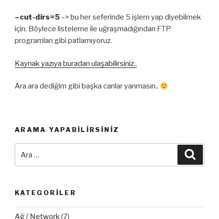
–cut-dirs=5
–> bu her seferinde 5 işlem yap diyebilmek
için. Böylece listeleme ile uğraşmadığından FTP
programları gibi patlamıyoruz.
Kaynak yazıya buradan ulaşabilirsiniz..
Ara ara dediğim gibi başka canlar yanmasın..
ARAMA YAPABILIRSINIZ
Ara:
Ara
KATEGORILER
Ağ / Network
(7)