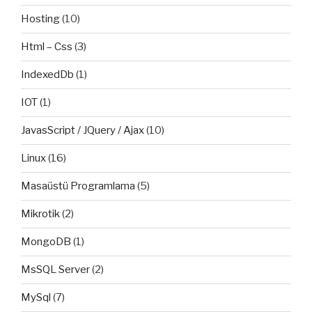
Hosting
(10)
Html – Css
(3)
IndexedDb
(1)
IOT
(1)
JavasScript / JQuery / Ajax
(10)
Linux
(16)
Masaüstü Programlama
(5)
Mikrotik
(2)
MongoDB
(1)
MsSQL Server
(2)
MySql
(7)