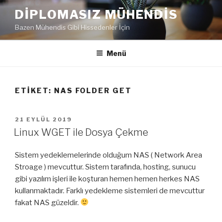
İçeriğe
DIPLOMASIZ MÜHENDIS
geç
Bazen Mühendis Gibi Hissedenler İçin
Menü
ETIKET:
NAS FOLDER GET
YAYIM
21 EYLÜL 2019
TARIHI
Linux WGET ile Dosya Çekme
Sistem yedeklemelerinde olduğum NAS ( Network Area
Stroage ) mevcuttur. Sistem tarafında, hosting, sunucu
gibi yazılım işleri ile koşturan hemen hemen herkes NAS
kullanmaktadır. Farklı yedekleme sistemleri de mevcuttur
fakat NAS güzeldir.