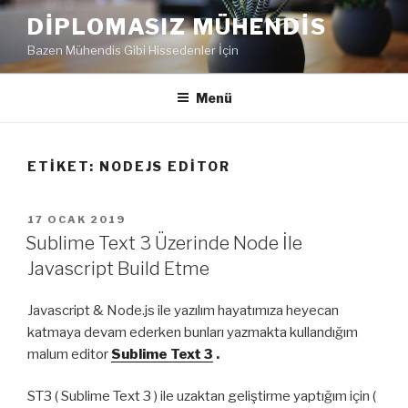
İçeriğe
DIPLOMASIZ MÜHENDIS
geç
Bazen Mühendis Gibi Hissedenler İçin
Menü
ETIKET:
NODEJS EDITOR
YAYIM
17 OCAK 2019
TARIHI
Sublime Text 3 Üzerinde Node İle
Javascript Build Etme
Javascript & Node.js ile yazılım hayatımıza heyecan
katmaya devam ederken bunları yazmakta kullandığım
malum editor
Sublime Text 3
.
ST3 ( Sublime Text 3 ) ile uzaktan geliştirme yaptığım için (