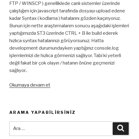
FTP / WINSCP ) genelliklede canlı sistemler üzerinde
çalıştığım için javascript tarafında dosyayı upload edene
kadar Syntax ( kodlama ) hatalarını gözden kaçırıyoruz.
Bunun için nette araştırmalarım sonucu aşağıdaki işlemleri
yaptığımızda ST3 üzerinde CTRL + B ile build ederek
hızlıca syntax hatalarınızı görüyorsunuz. Hatta
development durumundayken yaptığınız console.log
işlemlerinizi de hızlıca görmenizi sağlıyor. Tabi ki yeterli
değil fakat bir çok olayın / hatanın önüne geçmenizi
sağlıyor..
“Sublime
Okumaya devam et
Text
3
Üzerinde
ARAMA YAPABILIRSINIZ
Node
İle
Ara:
Ara
Javascript
Build