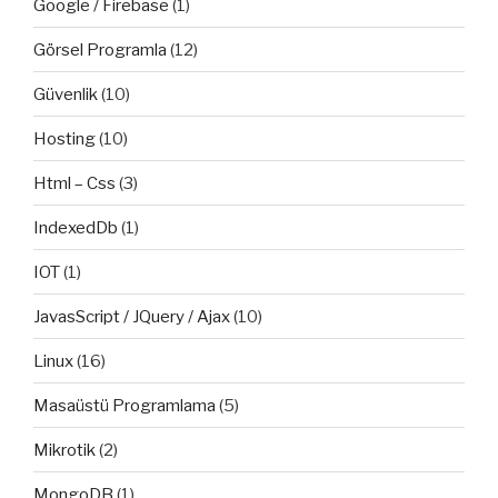
Google / Firebase
(1)
Görsel Programla
(12)
Güvenlik
(10)
Hosting
(10)
Html – Css
(3)
IndexedDb
(1)
IOT
(1)
JavasScript / JQuery / Ajax
(10)
Linux
(16)
Masaüstü Programlama
(5)
Mikrotik
(2)
MongoDB
(1)