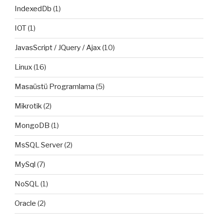
IndexedDb
(1)
IOT
(1)
JavasScript / JQuery / Ajax
(10)
Linux
(16)
Masaüstü Programlama
(5)
Mikrotik
(2)
MongoDB
(1)
MsSQL Server
(2)
MySql
(7)
NoSQL
(1)
Oracle
(2)