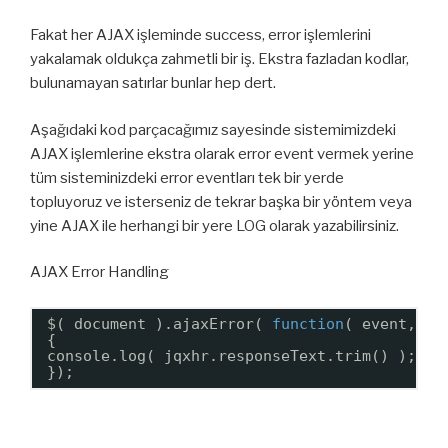
Fakat her AJAX işleminde success, error işlemlerini
yakalamak oldukça zahmetli bir iş. Ekstra fazladan kodlar,
bulunamayan satırlar bunlar hep dert.
Aşağıdaki kod parçacağımız sayesinde sistemimizdeki
AJAX işlemlerine ekstra olarak error event vermek yerine
tüm sisteminizdeki error eventları tek bir yerde
topluyoruz ve isterseniz de tekrar başka bir yöntem veya
yine AJAX ile herhangi bir yere LOG olarak yazabilirsiniz.
AJAX Error Handling
$( document ).ajaxError( 
function
( event, jq
{
console.log( jqxhr.responseText.trim() );
});