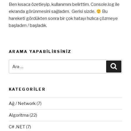
Ben kısaca özetleyip, kullanımını belirttim. Console.log ile
ekranda görünmesini sağladım. Gerisi sizde.
Bu
hareketi gördükten sonra bir çok hatayı hızlıca çözmeye
başladım / başladık.
ARAMA YAPABILIRSINIZ
Ara:
Ara
KATEGORILER
Ağ / Network
(7)
Algoritma
(22)
C# .NET
(7)