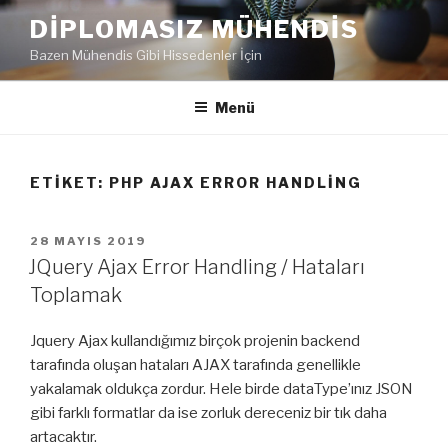
İçeriğe
DIPLOMASIZ MÜHENDIS
geç
Bazen Mühendis Gibi Hissedenler İçin
Menü
ETIKET:
PHP AJAX ERROR HANDLING
YAYIM
28 MAYIS 2019
TARIHI
JQuery Ajax Error Handling / Hataları
Toplamak
Jquery Ajax kullandığımız birçok projenin backend
tarafında oluşan hataları AJAX tarafında genellikle
yakalamak oldukça zordur. Hele birde dataType’ınız JSON
gibi farklı formatlar da ise zorluk dereceniz bir tık daha
artacaktır.