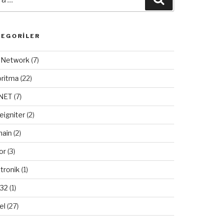
TEGORILER
/ Network
(7)
oritma
(22)
.NET
(7)
eigniter
(2)
ain
(2)
or
(3)
tronik
(1)
32
(1)
el
(27)