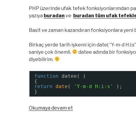
PHP üzerinde ufak tefek fonksiyonlarımdan p
yazıya
buradan
ve
buradan tüm ufak tefekl
Basit ve zaman kazandıran fonksiyonlara yeni b
Birkaç yerde tarih işkemi için date( “Y-m-d H:i:s
saniye çok önemli.
datee adında bir fonksiyo
diyebilirim.
function
datee( )
{
return
date
( 
'Y-m-d H:i:s'
);
}
“PHP
Okumaya devam et
Ufak
Tefek
Fonksiyonlar