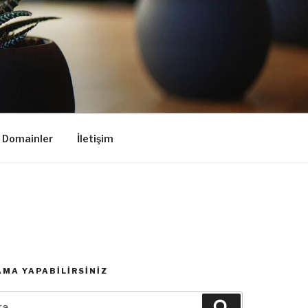
k Domainler
İletişim
MA YAPABILIRSINIZ
:
Ara