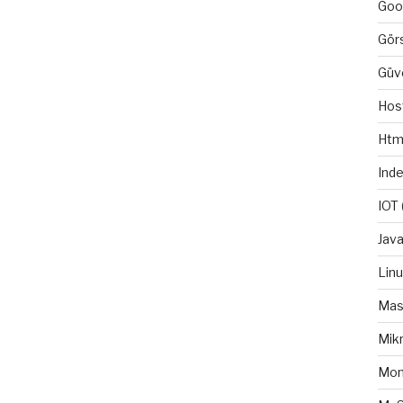
Goo
Gör
Güv
Hos
Htm
Ind
IOT
Java
Lin
Mas
Mikr
Mo