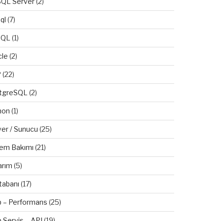
QL Server
(2)
ql
(7)
SQL
(1)
cle
(2)
P
(22)
tgreSQL
(2)
hon
(1)
ver / Sunucu
(25)
tem Bakımı
(21)
arım
(5)
tabanı
(17)
 – Performans
(25)
 Servis – API
(19)