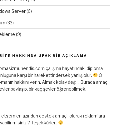
dows Server
(6)
lım
(33)
ekleme
(9)
SITE HAKKINDA UFAK BIR AÇIKLAMA
lomasizmuhendis.com çalışma hayatındaki diploma
nluğuna karşı bir harekettir dersek yanlış olur.
O
omanın hakkını verin. Almak kolay değil.. Burada amaç
şeyler paylaşıp, bir kaç şeyler öğrenebilmek.
 etsem en azından destek amaçlı olarak reklamlara
ayabilir misiniz ? Teşekkürler..