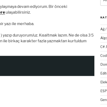
aylaşmaya devam ediyorum. Bir önceki
ere
ulaşabilirsiniz.
KA
ir yazı ile merhaba.
Ağ 
” ) yazıp duruyorum/uz. Kısaltmak lazım. Ne de olsa 3 5
Alg
n ile birkaç karakter fazla yazmaktan kurtuldum
C# 
Cod
Dom
Edit
Elek
ESP
Gen