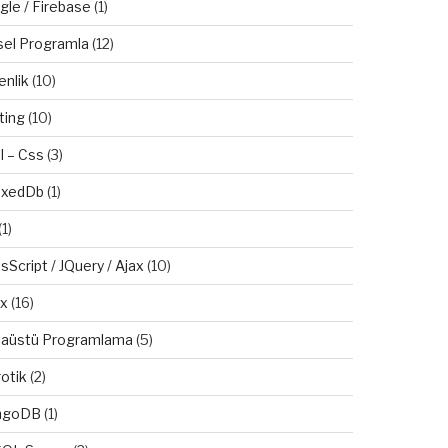
gle / Firebase
(1)
sel Programla
(12)
enlik
(10)
ting
(10)
l – Css
(3)
exedDb
(1)
(1)
sScript / JQuery / Ajax
(10)
ux
(16)
aüstü Programlama
(5)
otik
(2)
ngoDB
(1)