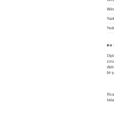
Win
Yazı
Yed
BU 
Dip
zoru
dipl
bir 
Rica
tıkl