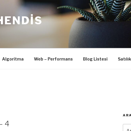
HENDIS
Algoritma
Web – Performans
Blog Listesi
Satılı
ARA
– 4
Ara