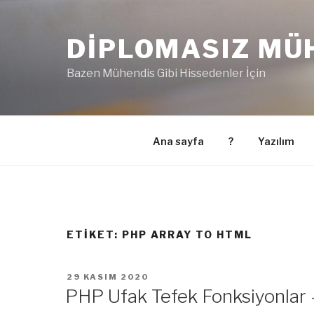
İçeriğe
geç
DIPLOMASIZ MÜ
Bazen Mühendis Gibi Hissedenler İçin
Ana sayfa
?
Yazılım
ETIKET:
PHP ARRAY TO HTML
YAYIM
29 KASIM 2020
TARIHI
PHP Ufak Tefek Fonksiyonlar 