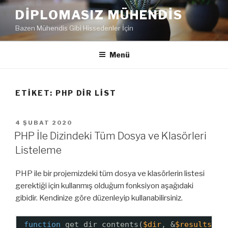
İçeriğe
DIPLOMASIZ MÜHENDIS
geç
Bazen Mühendis Gibi Hissedenler İçin
Menü
ETIKET:
PHP DIR LIST
YAYIM
4 ŞUBAT 2020
TARIHI
PHP İle Dizindeki Tüm Dosya ve Klasörleri
Listeleme
PHP ile bir projemizdeki tüm dosya ve klasörlerin listesi
gerektiği için kullanmış olduğum fonksiyon aşağıdaki
gibidir. Kendinize göre düzenleyip kullanabilirsiniz.
function
get_dir_contents(
$dir
, &
$results
= 