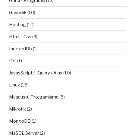
Görsel Programla
(12)
Güvenlik
(10)
Hosting
(10)
Html – Css
(3)
IndexedDb
(1)
IOT
(1)
JavasScript / JQuery / Ajax
(10)
Linux
(16)
Masaüstü Programlama
(5)
Mikrotik
(2)
MongoDB
(1)
MsSQL Server
(2)