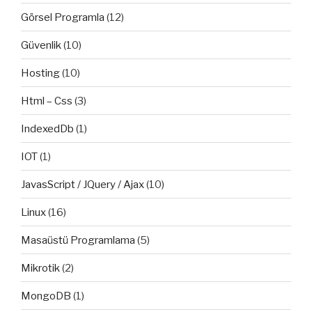
Görsel Programla
(12)
Güvenlik
(10)
Hosting
(10)
Html – Css
(3)
IndexedDb
(1)
IOT
(1)
JavasScript / JQuery / Ajax
(10)
Linux
(16)
Masaüstü Programlama
(5)
Mikrotik
(2)
MongoDB
(1)