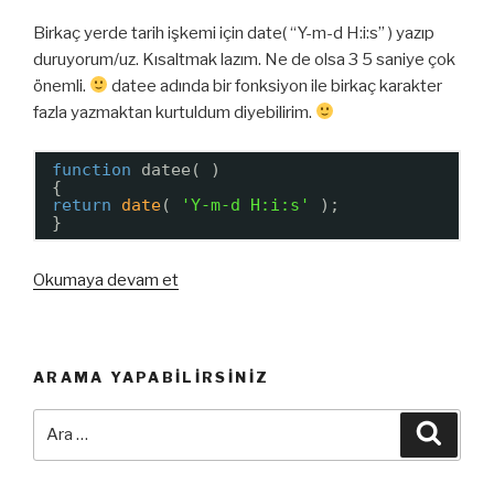
Birkaç yerde tarih işkemi için date( “Y-m-d H:i:s” ) yazıp
duruyorum/uz. Kısaltmak lazım. Ne de olsa 3 5 saniye çok
önemli.
datee adında bir fonksiyon ile birkaç karakter
fazla yazmaktan kurtuldum diyebilirim.
function
datee( )
{
return
date
( 
'Y-m-d H:i:s'
);
}
“PHP
Okumaya devam et
Ufak
Tefek
Fonksiyonlar
ARAMA YAPABILIRSINIZ
–
4”
Ara:
Ara