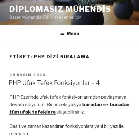
İçeriğe
DIPLOMASIZ MÜHENDIS
geç
Bazen Mühendis Gibi Hissedenler İçin
Menü
ETIKET:
PHP DIZI SIRALAMA
YAYIM
29 KASIM 2020
TARIHI
PHP Ufak Tefek Fonksiyonlar – 4
PHP üzerinde ufak tefek fonksiyonlarımdan paylaşmaya
devam ediyorum. Bir önceki yazıya
buradan
ve
buradan
tüm ufak tefeklere
ulaşabilirsiniz.
Basit ve zaman kazandıran fonksiyonlara yeni bir yazı ile
merhaba.