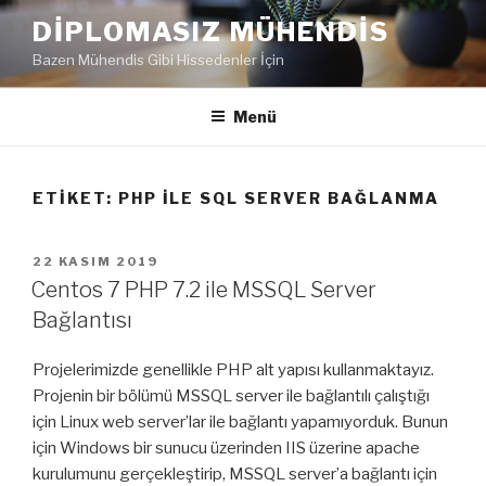
İçeriğe
DIPLOMASIZ MÜHENDIS
geç
Bazen Mühendis Gibi Hissedenler İçin
Menü
ETIKET:
PHP ILE SQL SERVER BAĞLANMA
YAYIM
22 KASIM 2019
TARIHI
Centos 7 PHP 7.2 ile MSSQL Server
Bağlantısı
Projelerimizde genellikle PHP alt yapısı kullanmaktayız.
Projenin bir bölümü MSSQL server ile bağlantılı çalıştığı
için Linux web server’lar ile bağlantı yapamıyorduk. Bunun
için Windows bir sunucu üzerinden IIS üzerine apache
kurulumunu gerçekleştirip, MSSQL server’a bağlantı için