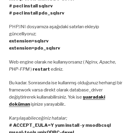
# pecl install sqlsrv
# pecl install pdo_sqlsrv
PHP.INI dosyamıza aşağıdaki satırları ekleyip
güncelliyoruz;
extension=sqlsrv
extension=pdo_sqlsrv
Web engine olarak ne kullanıyorsanız (
Nginx, Apache,
PHP-FPM
)
restart
ediniz.
Bu kadar. Sonrasında ise kullanmış olduğunuz herhangi bir
framework varsa direkt olarak database_driver
değiştirirerek kullanabilirsiniz. Yok ise
şuaradaki
doküman
işinize yarayabilir..
Karşılaşabileceğiniz hatalar;
# ACCEPT_EULA=Y yum install -y msodbcsql
mssql-tools unixODBC-devel