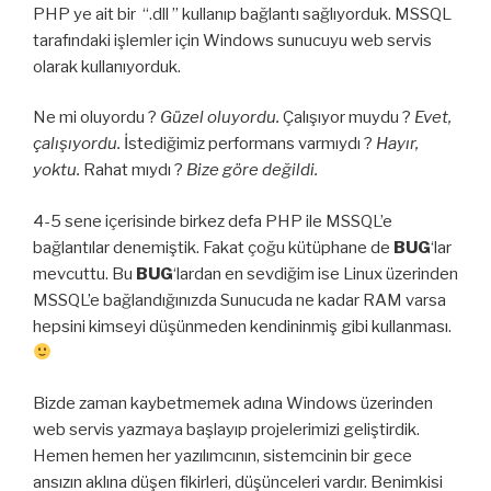
PHP ye ait bir “.dll ” kullanıp bağlantı sağlıyorduk. MSSQL
tarafındaki işlemler için Windows sunucuyu web servis
olarak kullanıyorduk.
Ne mi oluyordu ?
Güzel oluyordu.
Çalışıyor muydu ?
Evet,
çalışıyordu.
İstediğimiz performans varmıydı ?
Hayır,
yoktu.
Rahat mıydı ?
Bize göre değildi.
4-5 sene içerisinde birkez defa PHP ile MSSQL’e
bağlantılar denemiştik. Fakat çoğu kütüphane de
BUG
‘lar
mevcuttu. Bu
BUG
‘lardan en sevdiğim ise Linux üzerinden
MSSQL’e bağlandığınızda Sunucuda ne kadar RAM varsa
hepsini kimseyi düşünmeden kendininmiş gibi kullanması.
Bizde zaman kaybetmemek adına Windows üzerinden
web servis yazmaya başlayıp projelerimizi geliştirdik.
Hemen hemen her yazılımcının, sistemcinin bir gece
ansızın aklına düşen fikirleri, düşünceleri vardır. Benimkisi