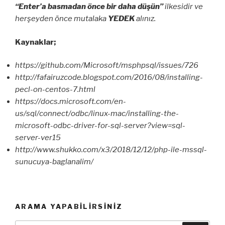
“Enter’a basmadan önce bir daha düşün”
ilkesidir ve
herşeyden önce mutalaka
YEDEK
alınız.
Kaynaklar;
https://github.com/Microsoft/msphpsql/issues/726
http://fafairuzcode.blogspot.com/2016/08/installing-
pecl-on-centos-7.html
https://docs.microsoft.com/en-
us/sql/connect/odbc/linux-mac/installing-the-
microsoft-odbc-driver-for-sql-server?view=sql-
server-ver15
http://www.shukko.com/x3/2018/12/12/php-ile-mssql-
sunucuya-baglanalim/
ARAMA YAPABILIRSINIZ