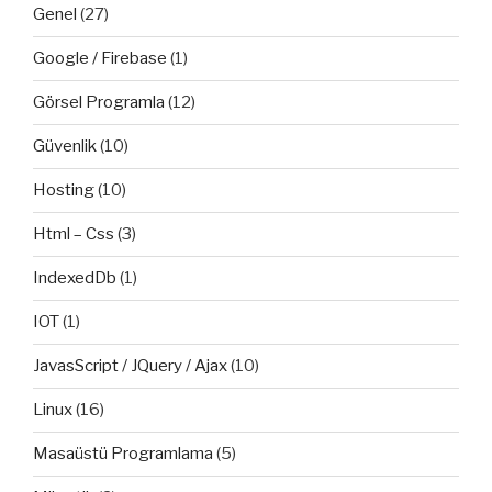
Genel
(27)
Google / Firebase
(1)
Görsel Programla
(12)
Güvenlik
(10)
Hosting
(10)
Html – Css
(3)
IndexedDb
(1)
IOT
(1)
JavasScript / JQuery / Ajax
(10)
Linux
(16)
Masaüstü Programlama
(5)