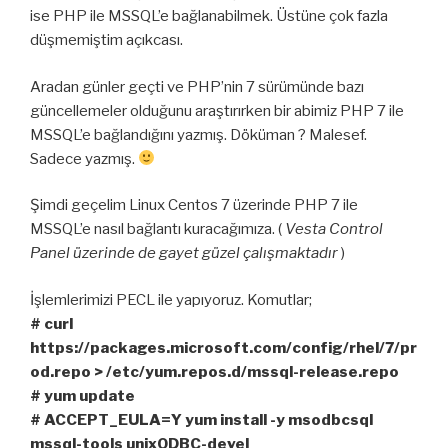
ise PHP ile MSSQL’e bağlanabilmek. Üstüne çok fazla
düşmemiştim açıkcası.
Aradan günler geçti ve PHP’nin 7 sürümünde bazı
güncellemeler olduğunu araştırırken bir abimiz PHP 7 ile
MSSQL’e bağlandığını yazmış. Döküman ? Malesef.
Sadece yazmış.
Şimdi geçelim Linux Centos 7 üzerinde PHP 7 ile
MSSQL’e nasıl bağlantı kuracağımıza. (
Vesta Control
Panel üzerinde de gayet güzel çalışmaktadır
)
İşlemlerimizi PECL ile yapıyoruz. Komutlar;
# curl
https://packages.microsoft.com/config/rhel/7/pr
od.repo > /etc/yum.repos.d/mssql-release.repo
# yum update
# ACCEPT_EULA=Y yum install -y msodbcsql
mssql-tools unixODBC-devel