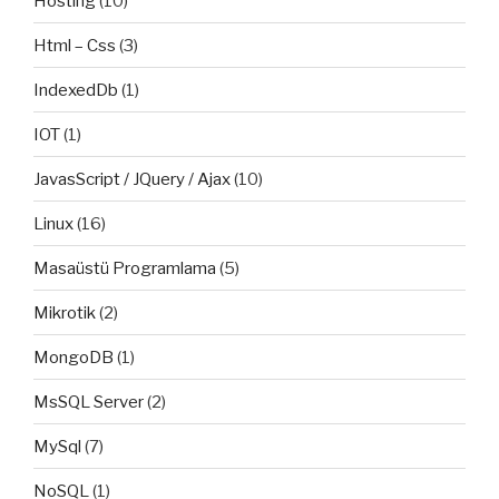
Hosting
(10)
Html – Css
(3)
IndexedDb
(1)
IOT
(1)
JavasScript / JQuery / Ajax
(10)
Linux
(16)
Masaüstü Programlama
(5)
Mikrotik
(2)
MongoDB
(1)
MsSQL Server
(2)
MySql
(7)
NoSQL
(1)