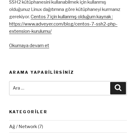
SSH2 kütüphanesini kullanabilmek için kullanmış
olduğunuz Linux dağıtımına göre kütüphaneyi kurmanız
gerekiyor.
Centos 7 için kullanmış olduğum kaynak :
https://www.adveyer.com/blog/centos-7-ssh2-php-
extension-kurulumu/
“PHP
Okumaya devam et
SSH2
Kütüphanesi”
ARAMA YAPABILIRSINIZ
Ara:
Ara
KATEGORILER
Ağ / Network
(7)