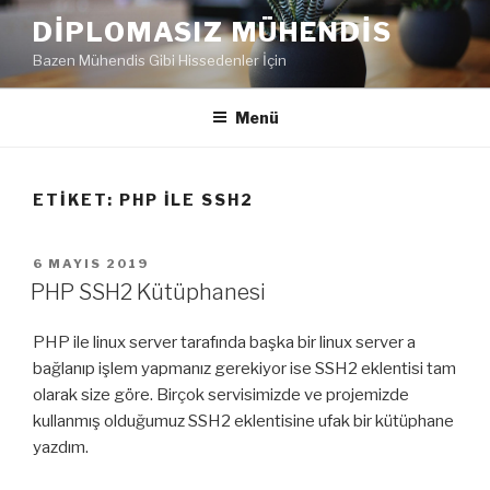
İçeriğe
DIPLOMASIZ MÜHENDIS
geç
Bazen Mühendis Gibi Hissedenler İçin
Menü
ETIKET:
PHP ILE SSH2
YAYIM
6 MAYIS 2019
TARIHI
PHP SSH2 Kütüphanesi
PHP ile linux server tarafında başka bir linux server a
bağlanıp işlem yapmanız gerekiyor ise SSH2 eklentisi tam
olarak size göre. Birçok servisimizde ve projemizde
kullanmış olduğumuz SSH2 eklentisine ufak bir kütüphane
yazdım.