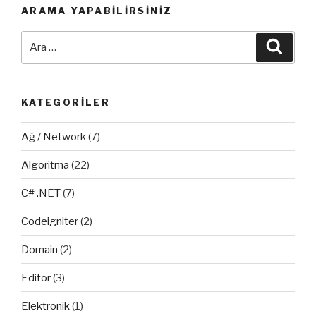
ARAMA YAPABILIRSINIZ
Statik
HTML
Ara:
Ara
Sayfalarında
Yetkili
Giriş”
KATEGORILER
Ağ / Network
(7)
Algoritma
(22)
C# .NET
(7)
Codeigniter
(2)
Domain
(2)
Editor
(3)
Elektronik
(1)