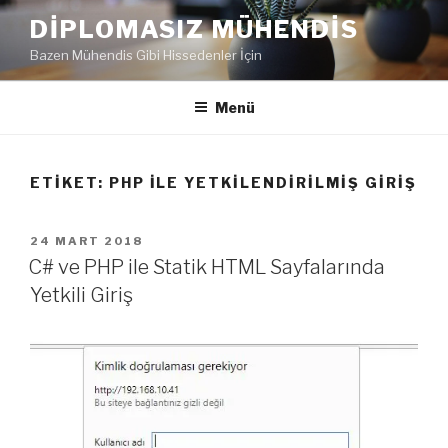
İçeriğe
DIPLOMASIZ MÜHENDIS
geç
Bazen Mühendis Gibi Hissedenler İçin
Menü
ETIKET:
PHP ILE YETKILENDIRILMIŞ GIRIŞ
YAYIM
24 MART 2018
TARIHI
C# ve PHP ile Statik HTML Sayfalarında
Yetkili Giriş