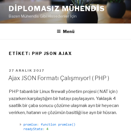
İçeriğe
DIPLOMASIZ MÜHENDIS
geç
Bazen Mühendis Gibi Hissedenler İçin
Menü
ETIKET:
PHP JSON AJAX
YAYIM
27 ARALIK 2017
TARIHI
Ajax JSON Formatı Çalışmıyor! ( PHP )
PHP tabanlı bir Linux firewall yönetim projesi ( NAT için )
yazarken karşılaştığım bir hatayı paylaşayım. Yaklaşık 4
saatlik bir çaba sonucu çözüme ulaşmak ayrı bir heyecan
verirken, hatanın ve çözümün basitliği ise ayrı bir hüsran.