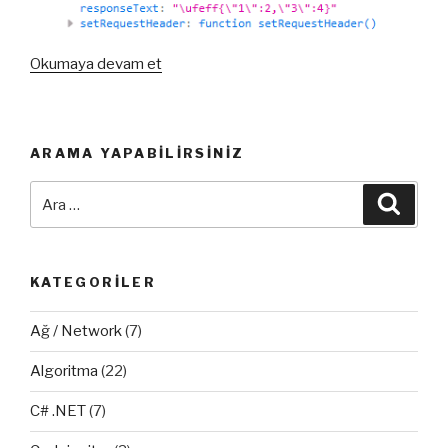
“Ajax
Okumaya devam et
JSON
Formatı
Çalışmıyor!
ARAMA YAPABILIRSINIZ
(
PHP
Ara:
Ara
)”
KATEGORILER
Ağ / Network
(7)
Algoritma
(22)
C# .NET
(7)