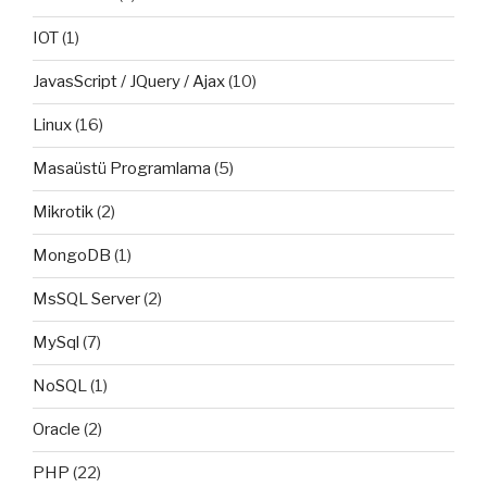
IOT
(1)
JavasScript / JQuery / Ajax
(10)
Linux
(16)
Masaüstü Programlama
(5)
Mikrotik
(2)
MongoDB
(1)
MsSQL Server
(2)
MySql
(7)
NoSQL
(1)
Oracle
(2)
PHP
(22)