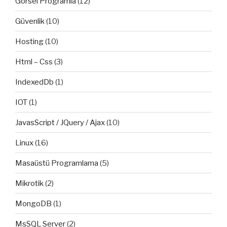
Görsel Programla
(12)
Güvenlik
(10)
Hosting
(10)
Html – Css
(3)
IndexedDb
(1)
IOT
(1)
JavasScript / JQuery / Ajax
(10)
Linux
(16)
Masaüstü Programlama
(5)
Mikrotik
(2)
MongoDB
(1)
MsSQL Server
(2)