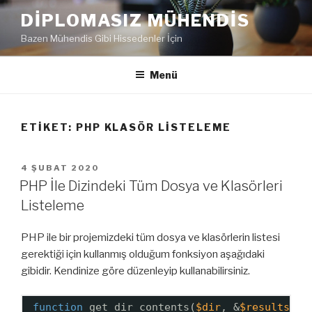
İçeriğe
DIPLOMASIZ MÜHENDIS
geç
Bazen Mühendis Gibi Hissedenler İçin
Menü
ETIKET:
PHP KLASÖR LISTELEME
YAYIM
4 ŞUBAT 2020
TARIHI
PHP İle Dizindeki Tüm Dosya ve Klasörleri
Listeleme
PHP ile bir projemizdeki tüm dosya ve klasörlerin listesi
gerektiği için kullanmış olduğum fonksiyon aşağıdaki
gibidir. Kendinize göre düzenleyip kullanabilirsiniz.
function
get_dir_contents(
$dir
, &
$results
= 