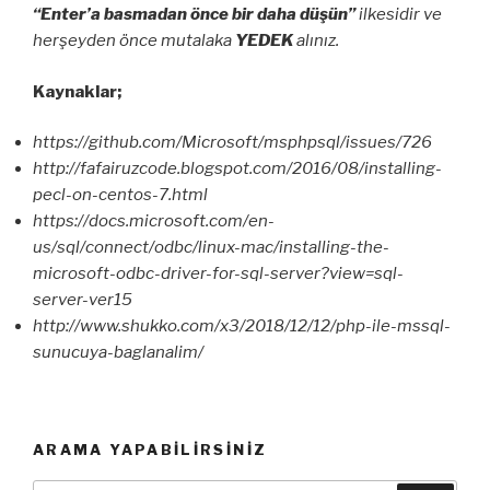
“Enter’a basmadan önce bir daha düşün”
ilkesidir ve
herşeyden önce mutalaka
YEDEK
alınız.
Kaynaklar;
https://github.com/Microsoft/msphpsql/issues/726
http://fafairuzcode.blogspot.com/2016/08/installing-
pecl-on-centos-7.html
https://docs.microsoft.com/en-
us/sql/connect/odbc/linux-mac/installing-the-
microsoft-odbc-driver-for-sql-server?view=sql-
server-ver15
http://www.shukko.com/x3/2018/12/12/php-ile-mssql-
sunucuya-baglanalim/
ARAMA YAPABILIRSINIZ