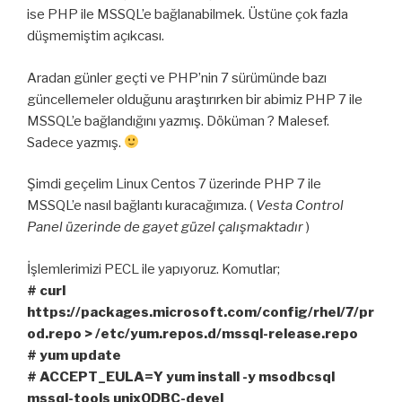
ise PHP ile MSSQL’e bağlanabilmek. Üstüne çok fazla
düşmemiştim açıkcası.
Aradan günler geçti ve PHP’nin 7 sürümünde bazı
güncellemeler olduğunu araştırırken bir abimiz PHP 7 ile
MSSQL’e bağlandığını yazmış. Döküman ? Malesef.
Sadece yazmış.
Şimdi geçelim Linux Centos 7 üzerinde PHP 7 ile
MSSQL’e nasıl bağlantı kuracağımıza. (
Vesta Control
Panel üzerinde de gayet güzel çalışmaktadır
)
İşlemlerimizi PECL ile yapıyoruz. Komutlar;
# curl
https://packages.microsoft.com/config/rhel/7/pr
od.repo > /etc/yum.repos.d/mssql-release.repo
# yum update
# ACCEPT_EULA=Y yum install -y msodbcsql
mssql-tools unixODBC-devel