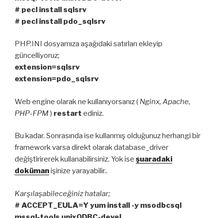
# pecl install sqlsrv
# pecl install pdo_sqlsrv
PHP.INI dosyamıza aşağıdaki satırları ekleyip
güncelliyoruz;
extension=sqlsrv
extension=pdo_sqlsrv
Web engine olarak ne kullanıyorsanız (
Nginx, Apache,
PHP-FPM
)
restart
ediniz.
Bu kadar. Sonrasında ise kullanmış olduğunuz herhangi bir
framework varsa direkt olarak database_driver
değiştirirerek kullanabilirsiniz. Yok ise
şuaradaki
doküman
işinize yarayabilir..
Karşılaşabileceğiniz hatalar;
# ACCEPT_EULA=Y yum install -y msodbcsql
mssql-tools unixODBC-devel