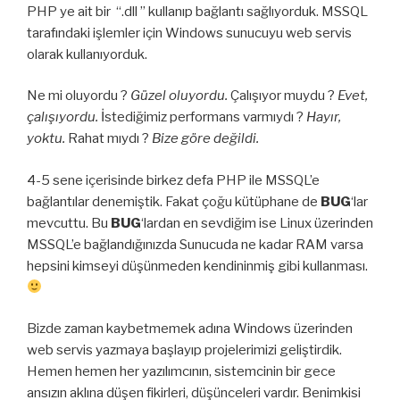
PHP ye ait bir “.dll ” kullanıp bağlantı sağlıyorduk. MSSQL
tarafındaki işlemler için Windows sunucuyu web servis
olarak kullanıyorduk.
Ne mi oluyordu ?
Güzel oluyordu.
Çalışıyor muydu ?
Evet,
çalışıyordu.
İstediğimiz performans varmıydı ?
Hayır,
yoktu.
Rahat mıydı ?
Bize göre değildi.
4-5 sene içerisinde birkez defa PHP ile MSSQL’e
bağlantılar denemiştik. Fakat çoğu kütüphane de
BUG
‘lar
mevcuttu. Bu
BUG
‘lardan en sevdiğim ise Linux üzerinden
MSSQL’e bağlandığınızda Sunucuda ne kadar RAM varsa
hepsini kimseyi düşünmeden kendininmiş gibi kullanması.
Bizde zaman kaybetmemek adına Windows üzerinden
web servis yazmaya başlayıp projelerimizi geliştirdik.
Hemen hemen her yazılımcının, sistemcinin bir gece
ansızın aklına düşen fikirleri, düşünceleri vardır. Benimkisi