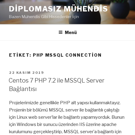
İçeriğe
DIPLOMASIZ MÜHENDIS
geç
Bazen Mühendis Gibi Hissedenler İçin
Menü
ETIKET:
PHP MSSQL CONNECTION
YAYIM
22 KASIM 2019
TARIHI
Centos 7 PHP 7.2 ile MSSQL Server
Bağlantısı
Projelerimizde genellikle PHP alt yapısı kullanmaktayız.
Projenin bir bölümü MSSQL server ile bağlantılı çalıştığı
için Linux web server’lar ile bağlantı yapamıyorduk. Bunun
için Windows bir sunucu üzerinden IIS üzerine apache
kurulumunu gerçekleştirip, MSSQL server’a bağlantı için