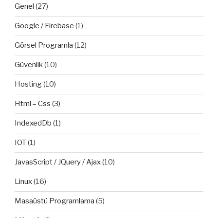
Genel
(27)
Google / Firebase
(1)
Görsel Programla
(12)
Güvenlik
(10)
Hosting
(10)
Html – Css
(3)
IndexedDb
(1)
IOT
(1)
JavasScript / JQuery / Ajax
(10)
Linux
(16)
Masaüstü Programlama
(5)