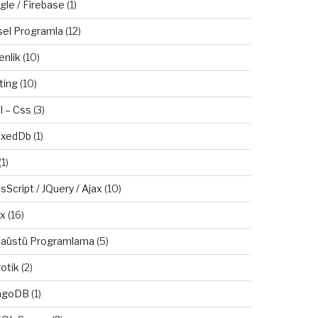
gle / Firebase
(1)
sel Programla
(12)
enlik
(10)
ting
(10)
l – Css
(3)
exedDb
(1)
(1)
sScript / JQuery / Ajax
(10)
ux
(16)
aüstü Programlama
(5)
otik
(2)
ngoDB
(1)