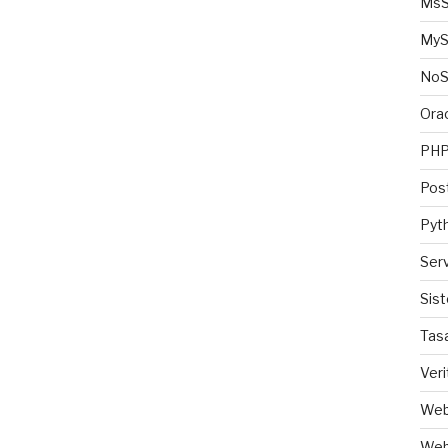
MsS
MyS
No
Ora
PH
Pos
Pyt
Ser
Sis
Tas
Veri
Web
Web