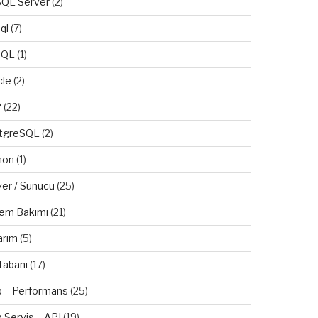
QL Server
(2)
ql
(7)
SQL
(1)
cle
(2)
P
(22)
tgreSQL
(2)
hon
(1)
ver / Sunucu
(25)
tem Bakımı
(21)
arım
(5)
tabanı
(17)
 – Performans
(25)
 Servis – API
(19)