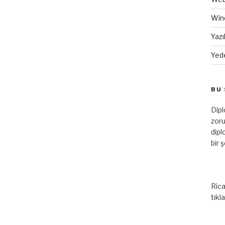
Win
Yazı
Yed
BU 
Dip
zoru
dipl
bir 
Rica
tıkl