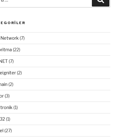
TEGORILER
/ Network
(7)
oritma
(22)
.NET
(7)
eigniter
(2)
ain
(2)
or
(3)
tronik
(1)
32
(1)
el
(27)