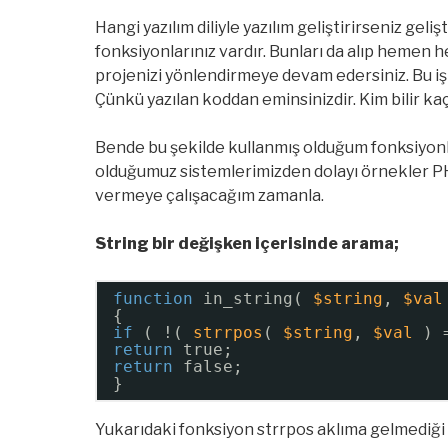
Hangi yazılım diliyle yazılım geliştirirseniz gel
fonksiyonlarınız vardır. Bunları da alıp hemen 
projenizi yönlendirmeye devam edersiniz. Bu işle
Çünkü yazılan koddan eminsinizdir. Kim bilir k
Bende bu şekilde kullanmış olduğum fonksiyonl
olduğumuz sistemlerimizden dolayı örnekler PH
vermeye çalışacağım zamanla.
String bir değişken içerisinde arama;
function
in_string( 
$string
, 
$val
{
if
( !( 
strrpos
( 
$string
, 
$val
) 
return
true;
return
false;
}
Yukarıdaki fonksiyon strrpos aklıma gelmediği i