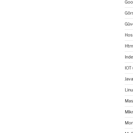
Goo
Gör
Güv
Hos
Htm
Ind
IOT
Java
Lin
Mas
Mikr
Mo