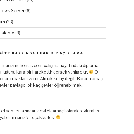
dows Server
(6)
lım
(33)
ekleme
(9)
SITE HAKKINDA UFAK BIR AÇIKLAMA
lomasizmuhendis.com çalışma hayatındaki diploma
nluğuna karşı bir harekettir dersek yanlış olur.
O
omanın hakkını verin. Almak kolay değil.. Burada amaç
şeyler paylaşıp, bir kaç şeyler öğrenebilmek.
 etsem en azından destek amaçlı olarak reklamlara
ayabilir misiniz ? Teşekkürler..