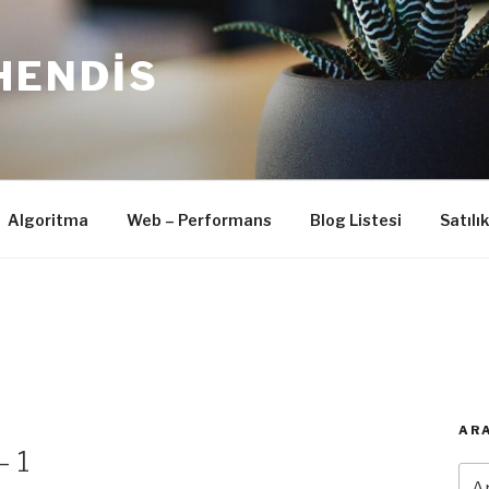
HENDIS
Algoritma
Web – Performans
Blog Listesi
Satılı
ARA
– 1
Ara