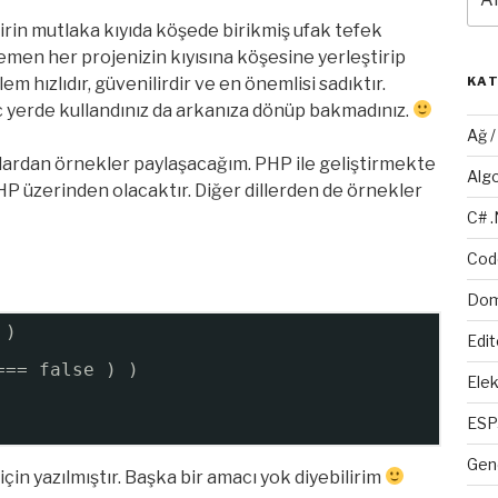
iştirin mutlaka kıyıda köşede birikmiş ufak tefek
hemen her projenizin kıyısına köşesine yerleştirip
m hızlıdır, güvenilirdir ve en önemlisi sadıktır.
KA
aç yerde kullandınız da arkanıza dönüp bakmadınız.
Ağ 
ardan örnekler paylaşacağım. PHP ile geliştirmekte
Alg
P üzerinden olacaktır. Diğer dillerden de örnekler
C# 
Cod
Dom
)
Edit
=== false ) )
Elek
ESP
Gen
çin yazılmıştır. Başka bir amacı yok diyebilirim