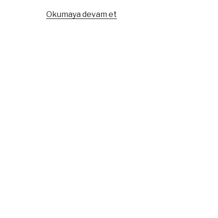
“PHP
Okumaya devam et
Ufak
Tefek
Fonksiyonlar
–
1”