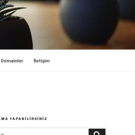
k Domainler
İletişim
MA YAPABILIRSINIZ
:
Ara