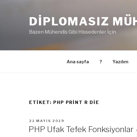
İçeriğe
geç
DIPLOMASIZ MÜ
Bazen Mühendis Gibi Hissedenler İçin
Ana sayfa
?
Yazılım
ETIKET:
PHP PRINT R DIE
YAYIM
21 MAYIS 2019
TARIHI
PHP Ufak Tefek Fonksiyonlar 