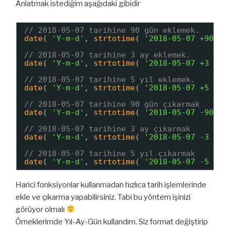
Anlatmak istediğim aşağıdaki gibidir
// 2018-05-07 tarihine 90 gün eklemek.
date
( 
'Y-m-d'
, 
strtotime
( 
'2018-05-07 +90 da
// 2018-05-07 tarihine 3 ay eklemek.
date
( 
'Y-m-d'
, 
strtotime
( 
'2018-05-07 +3 mon
// 2018-05-07 tarihine 5 yıl eklemek.
date
( 
'Y-m-d'
, 
strtotime
( 
'2018-05-07 +5 yea
// 2018-05-07 tarihine 90 gün çıkarmak
date
( 
'Y-m-d'
, 
strtotime
( 
'2018-05-07 -90 da
// 2018-05-07 tarihine 3 ay çıkarmak
date
( 
'Y-m-d'
, 
strtotime
( 
'2018-05-07 -3 mon
// 2018-05-07 tarihine 5 yıl çıkarmak
date
( 
'Y-m-d'
, 
strtotime
( 
'2018-05-07 -5 yea
Harici fonksiyonlar kullanmadan hızlıca tarih işlemlerinde
ekle ve çıkarma yapabilirsiniz. Tabi bu yöntem işinizi
görüyor olmalı
Örneklerimde Yıl-Ay-Gün kullandım. Siz format değiştirip