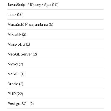
JavasScript / JQuery / Ajax
(10)
Linux
(16)
Masaüstü Programlama
(5)
Mikrotik
(2)
MongoDB
(1)
MsSQL Server
(2)
MySql
(7)
NoSQL
(1)
Oracle
(2)
PHP
(22)
PostgreSQL
(2)