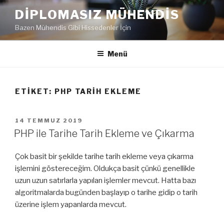
İçeriğe
DIPLOMASIZ MÜHENDIS
geç
Bazen Mühendis Gibi Hissedenler İçin
Menü
ETIKET:
PHP TARIH EKLEME
YAYIM
14 TEMMUZ 2019
TARIHI
PHP ile Tarihe Tarih Ekleme ve Çıkarma
Çok basit bir şekilde tarihe tarih ekleme veya çıkarma
işlemini göstereceğim. Oldukça basit çünkü genellikle
uzun uzun satırlarla yapılan işlemler mevcut. Hatta bazı
algoritmalarda bugünden başlayıp o tarihe gidip o tarih
üzerine işlem yapanlarda mevcut.