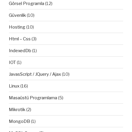
Görsel Programla
(12)
Güvenlik
(10)
Hosting
(10)
Html – Css
(3)
IndexedDb
(1)
IOT
(1)
JavasScript / JQuery / Ajax
(10)
Linux
(16)
Masaüstü Programlama
(5)
Mikrotik
(2)
MongoDB
(1)