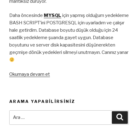
mantıksız duruyor.
Daha öncesinde
MYSQL
için yapmış olduğum yedekleme
BASH SCRIPT’ini POSTGRESQL için uyarladım ve çalışır
hale getirdim. Database boyutu düşük olduğu için 24
saatlik yedekleme şuanda gayet uygun. Database
boyutunu ve server disk kapasitesini düşünerekten
geçmişe dönük yedekleri silmeyi unutmayın. Canınız yanar
“PostgreSQL
Okumaya devam et
Saatlik
Yedekleme
Script’i”
ARAMA YAPABILIRSINIZ
Ara:
Ara