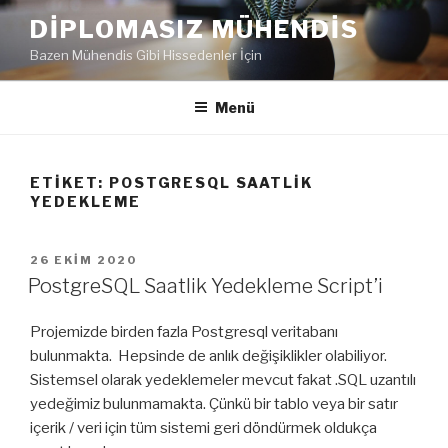
İçeriğe
DIPLOMASIZ MÜHENDIS
geç
Bazen Mühendis Gibi Hissedenler İçin
Menü
ETIKET:
POSTGRESQL SAATLIK
YEDEKLEME
YAYIM
26 EKIM 2020
TARIHI
PostgreSQL Saatlik Yedekleme Script’i
Projemizde birden fazla Postgresql veritabanı
bulunmakta. Hepsinde de anlık değişiklikler olabiliyor.
Sistemsel olarak yedeklemeler mevcut fakat .SQL uzantılı
yedeğimiz bulunmamakta. Çünkü bir tablo veya bir satır
içerik / veri için tüm sistemi geri döndürmek oldukça