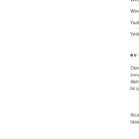
Win
Yazı
Yed
BU 
Dip
zoru
dipl
bir 
Rica
tıkl