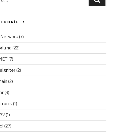
TEGORILER
/ Network
(7)
oritma
(22)
.NET
(7)
eigniter
(2)
ain
(2)
or
(3)
tronik
(1)
32
(1)
el
(27)