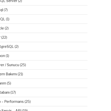
QL Server
(2)
ql
(7)
SQL
(1)
cle
(2)
P
(22)
tgreSQL
(2)
hon
(1)
ver / Sunucu
(25)
tem Bakımı
(21)
arım
(5)
tabanı
(17)
 – Performans
(25)
 Servis – API
(19)