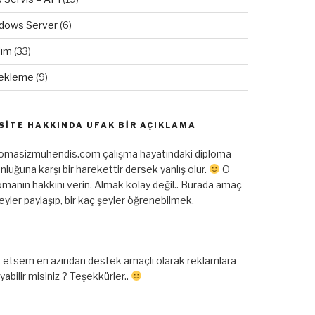
dows Server
(6)
lım
(33)
ekleme
(9)
SITE HAKKINDA UFAK BIR AÇIKLAMA
lomasizmuhendis.com çalışma hayatındaki diploma
nluğuna karşı bir harekettir dersek yanlış olur.
O
omanın hakkını verin. Almak kolay değil.. Burada amaç
şeyler paylaşıp, bir kaç şeyler öğrenebilmek.
 etsem en azından destek amaçlı olarak reklamlara
ayabilir misiniz ? Teşekkürler..