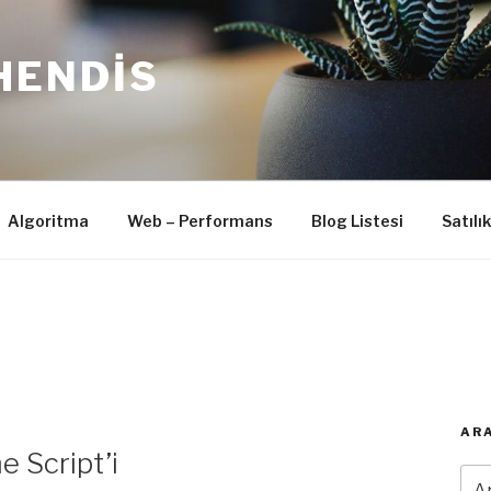
HENDIS
Algoritma
Web – Performans
Blog Listesi
Satılı
ARA
 Script’i
Ara