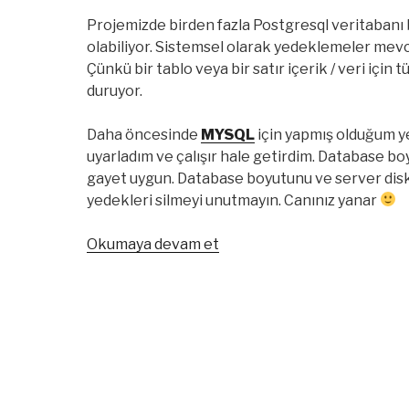
Projemizde birden fazla Postgresql veritabanı 
olabiliyor. Sistemsel olarak yedeklemeler mev
Çünkü bir tablo veya bir satır içerik / veri içi
duruyor.
Daha öncesinde
MYSQL
için yapmış olduğum
uyarladım ve çalışır hale getirdim. Database b
gayet uygun. Database boyutunu ve server di
yedekleri silmeyi unutmayın. Canınız yanar
“PostgreSQL
Okumaya devam et
Saatlik
Yedekleme
Script’i”