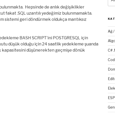
bulunmakta. Hepsinde de anlık değişiklikler
cut fakat .SQL uzantılı yedeğimiz bulunmamakta.
n tüm sistemi geri döndürmek oldukça mantıksız
KA
Ağ 
 yedekleme BASH SCRIPT’ini POSTGRESQL için
Alg
oyutu düşük olduğu için 24 saatlik yedekleme şuanda
sk kapasitesini düşünerekten geçmişe dönük
C# 
Cod
Dom
Edit
Elek
ESP
Gen