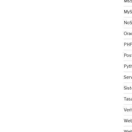
MsS
MyS
No
Ora
PH
Pos
Pyt
Ser
Sis
Tas
Veri
Web
Web