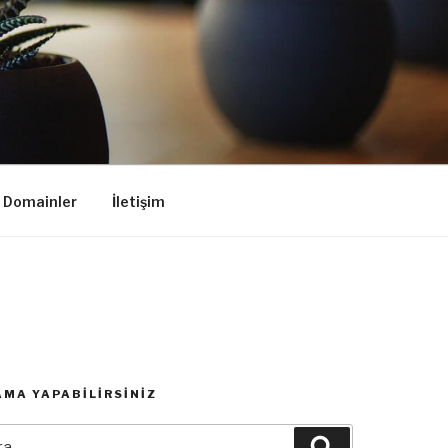
k Domainler
İletişim
MA YAPABILIRSINIZ
:
Ara