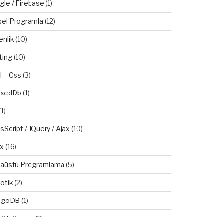
gle / Firebase
(1)
sel Programla
(12)
enlik
(10)
ting
(10)
l – Css
(3)
exedDb
(1)
(1)
sScript / JQuery / Ajax
(10)
ux
(16)
aüstü Programlama
(5)
otik
(2)
ngoDB
(1)