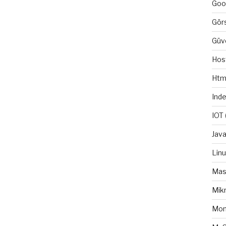
Goo
Gör
Güv
Hos
Htm
Ind
IOT
Java
Lin
Mas
Mikr
Mo