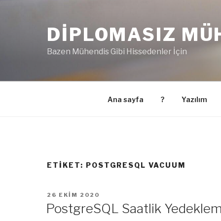
İçeriğe
geç
DIPLOMASIZ MÜ
Bazen Mühendis Gibi Hissedenler İçin
Ana sayfa
?
Yazılım
ETIKET:
POSTGRESQL VACUUM
YAYIM
26 EKIM 2020
TARIHI
PostgreSQL Saatlik Yedekleme