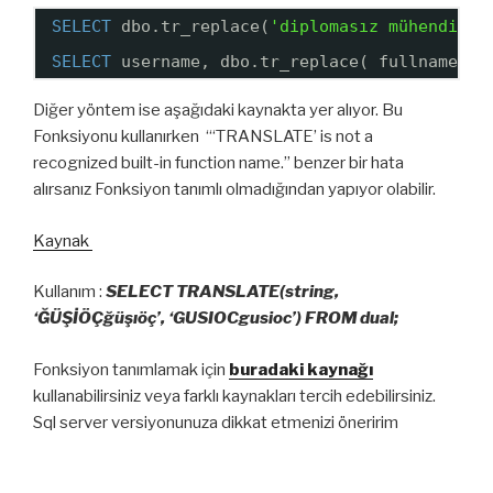
SELECT
dbo.tr_replace(
'diplomasız mühendis'
)
SELECT
username, dbo.tr_replace( fullname ),
Diğer yöntem ise aşağıdaki kaynakta yer alıyor. Bu
Fonksiyonu kullanırken “‘TRANSLATE’ is not a
recognized built-in function name.” benzer bir hata
alırsanız Fonksiyon tanımlı olmadığından yapıyor olabilir.
Kaynak
Kullanım :
SELECT TRANSLATE(string,
‘ĞÜŞİÖÇğüşıöç’, ‘GUSIOCgusioc’) FROM dual;
Fonksiyon tanımlamak için
buradaki kaynağı
kullanabilirsiniz veya farklı kaynakları tercih edebilirsiniz.
Sql server versiyonunuza dikkat etmenizi öneririm