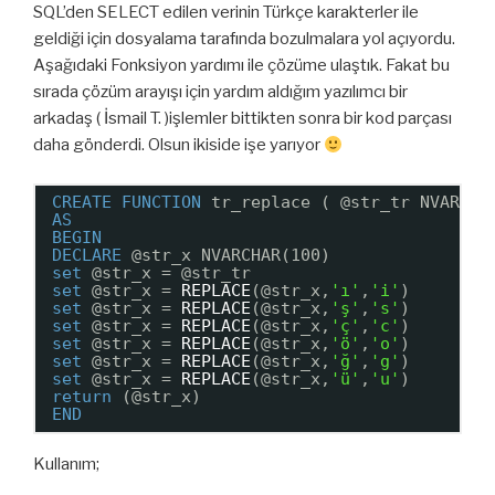
SQL’den SELECT edilen verinin Türkçe karakterler ile
geldiği için dosyalama tarafında bozulmalara yol açıyordu.
Aşağıdaki Fonksiyon yardımı ile çözüme ulaştık. Fakat bu
sırada çözüm arayışı için yardım aldığım yazılımcı bir
arkadaş ( İsmail T. )işlemler bittikten sonra bir kod parçası
daha gönderdi. Olsun ikiside işe yarıyor
CREATE
FUNCTION
tr_replace ( @str_tr NVARCHA
AS
BEGIN
DECLARE
@str_x NVARCHAR(100)
set
@str_x = @str_tr
set
@str_x = 
REPLACE
(@str_x,
'ı'
,
'i'
)
set
@str_x = 
REPLACE
(@str_x,
'ş'
,
's'
)
set
@str_x = 
REPLACE
(@str_x,
'ç'
,
'c'
)
set
@str_x = 
REPLACE
(@str_x,
'ö'
,
'o'
)
set
@str_x = 
REPLACE
(@str_x,
'ğ'
,
'g'
)
set
@str_x = 
REPLACE
(@str_x,
'ü'
,
'u'
)
return
(@str_x)
END
Kullanım;