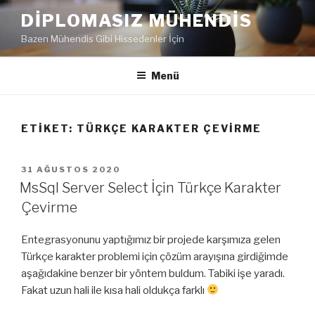
İçeriğe
DIPLOMASIZ MÜHENDIS
geç
Bazen Mühendis Gibi Hissedenler İçin
Menü
ETIKET:
TÜRKÇE KARAKTER ÇEVIRME
YAYIM
31 AĞUSTOS 2020
TARIHI
MsSql Server Select İçin Türkçe Karakter
Çevirme
Entegrasyonunu yaptığımız bir projede karşımıza gelen
Türkçe karakter problemi için çözüm arayışına girdiğimde
aşağıdakine benzer bir yöntem buldum. Tabiki işe yaradı.
Fakat uzun hali ile kısa hali oldukça farklı