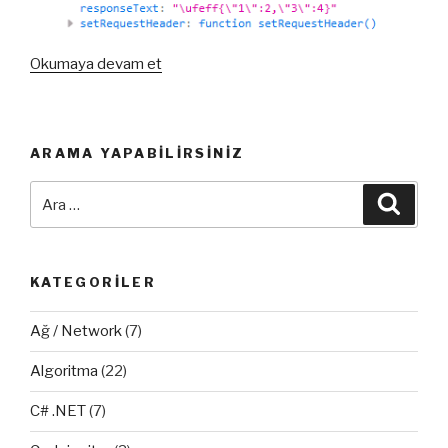
“Ajax
Okumaya devam et
JSON
Formatı
Çalışmıyor!
ARAMA YAPABILIRSINIZ
(
PHP
Ara:
Ara
)”
KATEGORILER
Ağ / Network
(7)
Algoritma
(22)
C# .NET
(7)