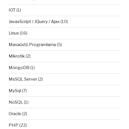
IOT
(1)
JavasScript / JQuery / Ajax
(10)
Linux
(16)
Masaüstü Programlama
(5)
Mikrotik
(2)
MongoDB
(1)
MsSQL Server
(2)
MySql
(7)
NoSQL
(1)
Oracle
(2)
PHP
(22)