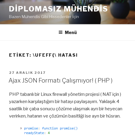
İçeriğe
DIPLOMASIZ MÜHENDIS
geç
Bazen Mühendis Gibi Hissedenler İçin
Menü
ETIKET:
\UFEFF{\ HATASI
YAYIM
27 ARALIK 2017
TARIHI
Ajax JSON Formatı Çalışmıyor! ( PHP )
PHP tabanlı bir Linux firewall yönetim projesi ( NAT için )
yazarken karşılaştığım bir hatayı paylaşayım. Yaklaşık 4
saatlik bir çaba sonucu çözüme ulaşmak ayrı bir heyecan
verirken, hatanın ve çözümün basitliği ise ayrı bir hüsran.