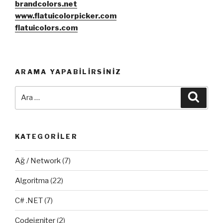
brandcolors.net
www.flatuicolorpicker.com
flatuicolors.com
ARAMA YAPABILIRSINIZ
Ara:
Ara
KATEGORILER
Ağ / Network
(7)
Algoritma
(22)
C# .NET
(7)
Codeigniter
(2)