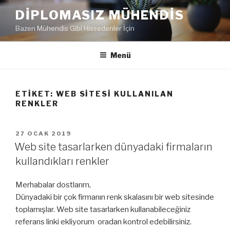
İçeriğe
DIPLOMASIZ MÜHENDIS
geç
Bazen Mühendis Gibi Hissedenler İçin
Menü
ETIKET:
WEB SITESI KULLANILAN
RENKLER
YAYIM
27 OCAK 2019
TARIHI
Web site tasarlarken dünyadaki firmaların
kullandıkları renkler
Merhabalar dostlarım,
Dünyadaki bir çok firmanın renk skalasını bir web sitesinde
toplamışlar. Web site tasarlarken kullanabileceğiniz
referans linki ekliyorum oradan kontrol edebilirsiniz.