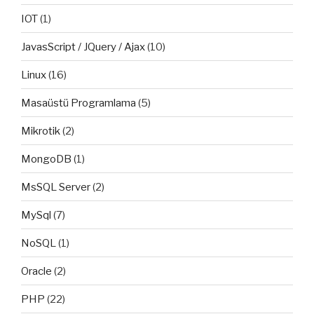
IOT
(1)
JavasScript / JQuery / Ajax
(10)
Linux
(16)
Masaüstü Programlama
(5)
Mikrotik
(2)
MongoDB
(1)
MsSQL Server
(2)
MySql
(7)
NoSQL
(1)
Oracle
(2)
PHP
(22)