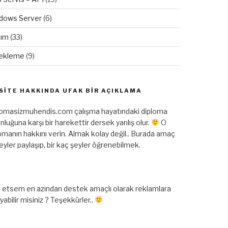
dows Server
(6)
lım
(33)
ekleme
(9)
SITE HAKKINDA UFAK BIR AÇIKLAMA
lomasizmuhendis.com çalışma hayatındaki diploma
nluğuna karşı bir harekettir dersek yanlış olur.
O
omanın hakkını verin. Almak kolay değil.. Burada amaç
şeyler paylaşıp, bir kaç şeyler öğrenebilmek.
 etsem en azından destek amaçlı olarak reklamlara
ayabilir misiniz ? Teşekkürler..