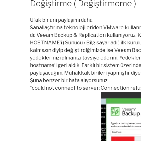
Değiştirme ( Değiştirmeme )
Ufak bir anı paylaşımı daha.
Sanallaştırma teknolojileriden VMware kullan
da Veeam Backup & Replication kullanıyoruz. K
HOSTNAME’i ( Sunucu / Bilgisayar adı ) ilk kurul
kalmasın diyip değiştirdiğimizde ise Veeam Ba
yedeklerınızı almanızı tavsiye ederim. Yedekl
hostname’i geri aldık. Farklı bir sistem üzerin
paylaşacağım. Muhakkak birileri yapmıştır diy
Şuna benzer bir hata alıyorsunuz;
“could not connect to server: Connection refus