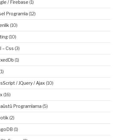
gle / Firebase
(1)
sel Programla
(12)
enlik
(10)
ting
(10)
l – Css
(3)
exedDb
(1)
(1)
sScript / JQuery / Ajax
(10)
ux
(16)
aüstü Programlama
(5)
otik
(2)
ngoDB
(1)