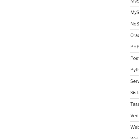
MsS
MyS
No
Ora
PH
Pos
Pyt
Ser
Sis
Tas
Veri
Web
Web