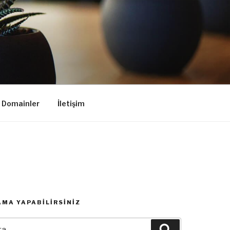
k Domainler
İletişim
MA YAPABILIRSINIZ
:
Ara