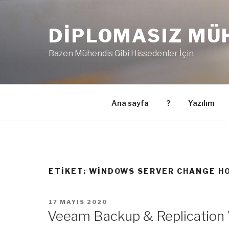
İçeriğe
geç
DIPLOMASIZ MÜ
Bazen Mühendis Gibi Hissedenler İçin
Ana sayfa
?
Yazılım
ETIKET:
WINDOWS SERVER CHANGE H
YAYIM
17 MAYIS 2020
TARIHI
Veeam Backup & Replication