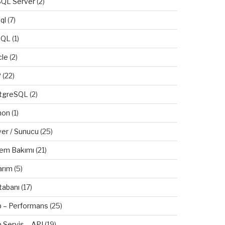
QL Server
(2)
ql
(7)
SQL
(1)
cle
(2)
P
(22)
tgreSQL
(2)
hon
(1)
ver / Sunucu
(25)
tem Bakımı
(21)
arım
(5)
tabanı
(17)
 – Performans
(25)
 Servis – API
(19)