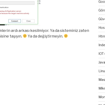
Goo
Gör
Güv
Hos
lerin ardı arkası kesilmiyor. Ya da sisteminiz zaten
isine taşıyın.
Ya da değiştirmeyin.
Htm
Ind
IOT
Java
Lin
Mas
Mikr
Mo