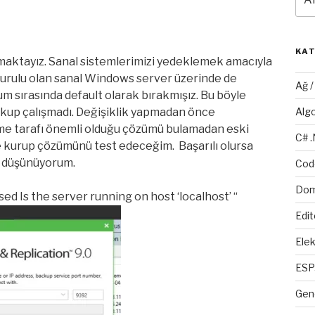
KA
maktayız. Sanal sistemlerimizi yedeklemek amacıyla
urulu olan sanal Windows server üzerinde de
Ağ 
um sırasında default olarak bırakmışız. Bu böyle
ckup çalışmadı. Değişiklik yapmadan önce
Alg
eme tarafı önemli olduğu çözümü bulamadan eski
C# 
de kurup çözümünü test edeceğim. Başarılı olursa
e düşünüyorum.
Cod
Dom
ed Is the server running on host ‘localhost’ “
Edit
Elek
ESP
Gen