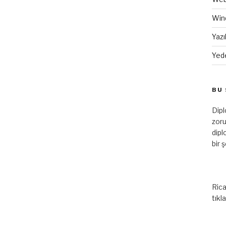
Win
Yazı
Yed
BU 
Dip
zoru
dipl
bir 
Rica
tıkl