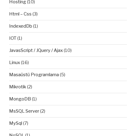
Hosting
(10)
Html – Css
(3)
IndexedDb
(1)
IOT
(1)
JavasScript / JQuery / Ajax
(10)
Linux
(16)
Masaüstü Programlama
(5)
Mikrotik
(2)
MongoDB
(1)
MsSQL Server
(2)
MySql
(7)
NoSQL
(1)