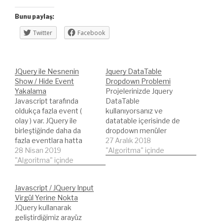
Bunu paylaş:
Twitter
Facebook
JQuery ile Nesnenin
Jquery DataTable
Show / Hide Event
Dropdown Problemi
Yakalama
Projelerinizde Jquery
Javascript tarafında
DataTable
oldukça fazla event (
kullanıyorsanız ve
olay ) var. JQuery ile
datatable içerisinde de
birleştiğinde daha da
dropdown menüler
fazla eventlara hatta
kullanıyorsanız
27 Aralık 2018
özelleştirilmişlere dahi
28 Nisan 2019
problemler
"Algoritma" içinde
sahip olabiliyorsunuz. Bir
"Algoritma" içinde
yaşayabilirsiniz. Problem;
projede form hazırlarken
mobil olarak web
div nesnesinin show /
sayfanızı açtığınızda
Javascript / JQuery Input
hide durumuna göre
dropdown menülerin
Virgül Yerine Nokta
başka bir nesnenin
açık ve kapatılamaz
JQuery kullanarak
işlenmesi gerekiyordu.
olmasıdır. Aşağıdaki kod
geliştirdiğimiz arayüz
Ufak bir araştırma
satıları ile bu problemin