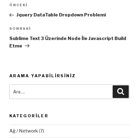
Yazı
Önceki
ÖNCEKI
dolaşımı
Yazı
Jquery DataTable Dropdown Problemi
Sonraki
SONRAKI
Yazı
Sublime Text 3 Üzerinde Node İle Javascript Build
Etme
ARAMA YAPABILIRSINIZ
Ara:
Ara
KATEGORILER
Ağ / Network
(7)