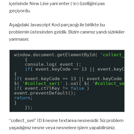
içerisinde New Line yani enter ( \n ) özelliğini pas
geçiyordu.
Aşağıdaki Javascript Kod parçacığı ile birlikte bu
problemin üstesinden geldik. Bizim canımız yandı sizinkiler
yanmasın;
window.document.getElementById( 
'collect_ser
{
console.log( event );
if
( event.keyCode == 13 || event.keyCode
{
if
( event.keyCode == 13 || event.keyCode == 
$( 
'#collect_seri'
).val( $( 
'#collect_seri'
if
( event.ctrlKey != 
false
)
event.preventDefault();
return
;
}
});
“collect_seri” ID li nesne textarea nesnesidir. Siz problem
yaşadığınız nesne veya nesnelere işlem yapabilirsiniz.