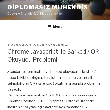
İçeriğe
DIPLOMASIZ MÜHENDIS
geç
Bazen Mühendis Gibi Hissedenler İçin
Menü
YAYIM
3 OCAK 2019
(
UĞUR KARADENIZ
)
TARIHI
Chrome Javascript ile Barkod / QR
Okuyucu Problemi
Standart el terminalleri ve barkod okuyucular ile stok /
depo takibi yaptığımız bir sistem üzerinde yeni nesil
teknoloji olan QR ( kare kod ) okutma sırasında problemler
yaşadık.
Problem el terminalinin QR KOD u okuması sonrasında
Chrome üzerinde CTRL+J yapması. Chrome üzerinde
indirilenler sayfası açılmakta ve aynı zamanda QR