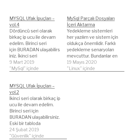
MYSQL Ufak İpuçları –
MySql Parçalı Dosyaları
vol.4
İçeri Aktarma
Dördüncü seri olarak
Yedekleme sistemleri
birkaç ip ucu ile devam
her yazılım ve sistem için
edelim. Birinci seri
oldukça önemlidir. Farklı
için BURADAN ulaşabilirs
yedekleme senaryoları
iniz. İkinci seri
mevcuttur. Bundanlar en
içi BURADAN ulaşabilirsi
9 Mart 2019
basit olanı veritabanını
19 Mayıs 2020
niz. Üçüncü seri için
"MySql" içinde
dump etmektir. Diğeri
"Linux" içinde
BURADAN ulaşabilirsiniz.
ise tüm veritabanını tek
Değişik MYSQL ip uçları
bir dosyada dump etmek
MYSQL Ufak İpuçları –
ve sorguları yazmak
yerine tabloları ayrı ayrı
vol.2
hoşunuza gidiyor ise
dump etmektir. Tek bir
İkinci seri olarak birkaç ip
seriyi takip etmenizi
dosya halindeki
ucu ile devam edelim.
öneririm. Çok fazla
yedekleriniz
Birinci seri için
değişik sayılmazlar,
veritabanınızdaki veri
BURADAN ulaşabilirsiniz.
Google'da arama
büyüklüğüne göre
Eski bir tabloda
yaparsanız mutlaka
başarılı olabilir. Fakat
otomatik ID yok ise
24 Şubat 2019
karşınıza çıkacaktır.
büyük bir veritabanınız…
aşağıdaki komut ile
"Güvenlik" içinde
MYSQL Veritabanımızda