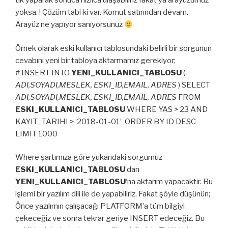
tık yaparak sonuca hızlıca ulaşabiliriz fakat ya arayüzümüz
yoksa. ! Çözüm tabi ki var. Komut satırından devam.
Arayüz ne yapıyor sanıyorsunuz
Örnek olarak eski kullanıcı tablosundaki belirli bir sorgunun
cevabını yeni bir tabloya aktarmamız gerekiyor;
# INSERT INTO
YENI_KULLANICI_TABLOSU
(
ADI,SOYADI,MESLEK, ESKI_ID,EMAIL, ADRES
) SELECT
ADI,SOYADI,MESLEK, ESKI_ID,EMAIL, ADRES
FROM
ESKI_KULLANICI_TABLOSU
WHERE YAS > 23 AND
KAYIT_TARIHI > ‘2018-01-01’ ORDER BY ID DESC
LIMIT 1000
Where şartımıza göre yukarıdaki sorgumuz
ESKI_KULLANICI_TABLOSU
‘dan
YENI_KULLANICI_TABLOSU
‘na aktarım yapacaktır. Bu
işlemi bir yazılım dili ile de yapabiliriz. Fakat şöyle düşünün;
Önce yazılımın çalışacağı PLATFORM’a tüm bilgiyi
çekeceğiz ve sonra tekrar geriye INSERT edeceğiz. Bu