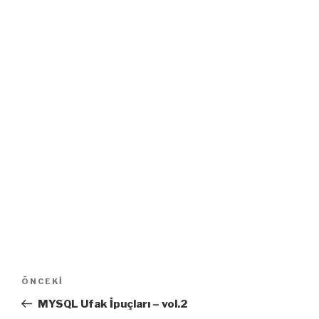
Yazı
Önceki
ÖNCEKI
dolaşımı
Yazı
MYSQL Ufak İpuçları – vol.2