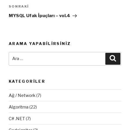
Sonraki
SONRAKI
Yazı
MYSQL Ufak İpuçları – vol.4
ARAMA YAPABILIRSINIZ
Ara:
Ara
KATEGORILER
Ağ / Network
(7)
Algoritma
(22)
C# .NET
(7)