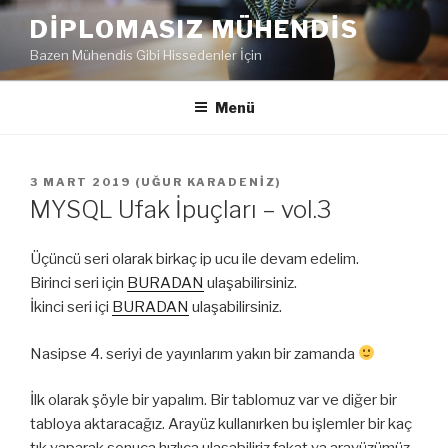
İçeriğe
DIPLOMASIZ MÜHENDIS
geç
Bazen Mühendis Gibi Hissedenler İçin
Menü
YAYIM
3 MART 2019
(
UĞUR KARADENIZ
)
TARIHI
MYSQL Ufak İpuçları – vol.3
Üçüncü seri olarak birkaç ip ucu ile devam edelim.
Birinci seri için
BURADAN
ulaşabilirsiniz.
İkinci seri içi
BURADAN
ulaşabilirsiniz.
Nasipse 4. seriyi de yayınlarım yakın bir zamanda
İlk olarak şöyle bir yapalım. Bir tablomuz var ve diğer bir
tabloya aktaracağız. Arayüz kullanırken bu işlemler bir kaç