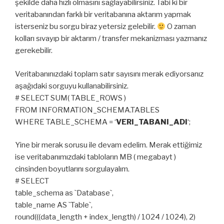
şekilde daha hızlı olmasını sağlayabilirsiniz. Tabi ki bir
veritabanından farklı bir veritabanına aktarım yapmak
isterseniz bu sorgu biraz yetersiz gelebilir.
O zaman
kolları sıvayıp bir aktarım / transfer mekanizması yazmanız
gerekebilir.
Veritabanınızdaki toplam satır sayısını merak ediyorsanız
aşağıdaki sorguyu kullanabilirsiniz.
# SELECT SUM( TABLE_ROWS )
FROM INFORMATION_SCHEMA.TABLES
WHERE TABLE_SCHEMA = ‘
VERI_TABANI_ADI
‘;
Yine bir merak sorusu ile devam edelim. Merak ettiğimiz
ise veritabanımızdaki tabloların MB ( megabayt )
cinsinden boyutlarını sorgulayalım.
# SELECT
table_schema as `Database`,
table_name AS `Table`,
round(((data_length + index_length) / 1024 / 1024), 2)