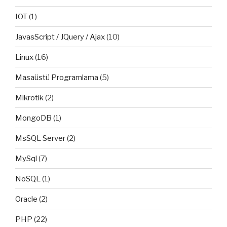
IOT
(1)
JavasScript / JQuery / Ajax
(10)
Linux
(16)
Masaüstü Programlama
(5)
Mikrotik
(2)
MongoDB
(1)
MsSQL Server
(2)
MySql
(7)
NoSQL
(1)
Oracle
(2)
PHP
(22)