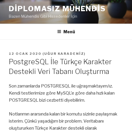
İçeriğe
DIPLOMASIZ MÜHENDIS
geç
Bazen Mühendis Gibi Hissedenler İçin
Menü
YAYIM
12 OCAK 2020
(
UĞUR KARADENIZ
)
TARIHI
PostgreSQL İle Türkçe Karakter
Destekli Veri Tabanı Oluşturma
Son zamanlarda POSTGRESQL ile uğraşmaktayım/ız.
Kendi testlerimize göre MySQL’e göre daha hızlı kalan
POSTGRESQL bizi cezbetti diyebilirim.
Notlarımın ararsında kalan bir komutu sizinle paylaşmak
isterim. Çünkü yaşadığım bir problem. Veritabanı
oluştururken Türkçe Karakter destekli olarak