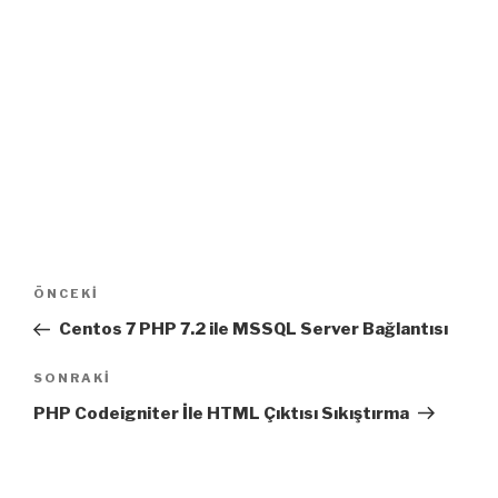
Yazı
Önceki
ÖNCEKI
dolaşımı
Yazı
Centos 7 PHP 7.2 ile MSSQL Server Bağlantısı
Sonraki
SONRAKI
Yazı
PHP Codeigniter İle HTML Çıktısı Sıkıştırma