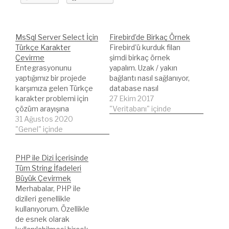
MsSql Server Select İçin
Firebird’de Birkaç Örnek
Türkçe Karakter
Firebird'ü kurduk filan
Çevirme
şimdi birkaç örnek
Entegrasyonunu
yapalım. Uzak / yakın
yaptığımız bir projede
bağlantı nasıl sağlanıyor,
karşımıza gelen Türkçe
database nasıl
karakter problemi için
oluşturuluyor kısaca
27 Ekim 2017
çözüm arayışına
bahsedelim. Tablo
"Veritabanı" içinde
girdiğimde aşağıdakine
31 Ağustos 2020
oluşturup veri ekleyelim.
benzer bir yöntem
"Genel" içinde
Firebird de database
buldum. Tabiki işe yaradı.
oluşturmak Firebird'ü
Fakat uzun hali ile kısa
açtığımızda şu yazıyla
PHP ile Dizi İçerisinde
hali oldukça farklı :)
karşılaşacağız. ISQL
Tüm String İfadeleri
SQL'den SELECT edilen
Version: WI-
Büyük Çevirmek
verinin Türkçe
V2.5.7.27050 Firebird
Merhabalar, PHP ile
karakterler ile geldiği için
2.5 Use CONNECT or
dizileri genellikle
dosyalama tarafında
CREATE DATABASE to
kullanıyorum. Özellikle
bozulmalara yol açıyordu.
specify a database
de esnek olarak
Aşağıdaki Fonksiyon
SQL> Veritabanımızı