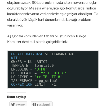
oluşturmazsak, SQL sorgularımızda istenmeyen sonuçlar
doğurabiliyor. Mesela where, like gibi komutlarda Türkçe
karakterleriniz varsa verilerinizde eşleşmiyor olabiliyor. Ek
olarak büyük küçük harf durumlarında bayağı problem
yaşanıyor.
Aşağıdaki komutla veri tabanı oluştururken Türkçe
Karakter destekli olarak çalışabilirsiniz.
CREATE
DATABASE
VERITABANI_ADI
WITH
OWNER = KULLANICI
TEMPLATE = template0
ENCODING = 
'UTF8'
LC_COLLATE = 
'tr_TR.UTF-8'
LC_CTYPE = 
'tr_TR.UTF-8'
TABLESPACE = pg_default
CONNECTION
LIMIT = -1;
Bunu paylaş:
Twitter
Facebook